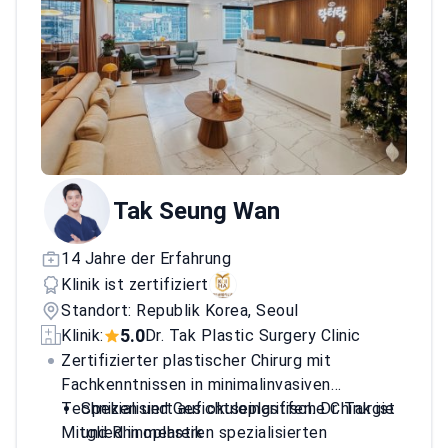
Tak Seung Wan
14 Jahre der Erfahrung
Klinik ist zertifiziert
Standort: Republik Korea, Seoul
5.0
Klinik:
Dr. Tak Plastic Surgery Clinic
Zertifizierter plastischer Chirurg mit
Fachkenntnissen in minimalinvasiven
Techniken und Gesichtseingriffen. Dr. Tak ist
Spezialisiert auf okuloplastische Chirurgie
Mitglied in mehreren spezialisierten
und Rhinoplastik