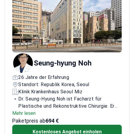
Techniken an die individuellen
Gesichtsproportionen jedes Patienten an.
Seung-hyung Noh
26 Jahre der Erfahrung
Standort: Republik Korea, Seoul
Klinik:
Krankenhaus Seoul Miz
Dr. Seung‑Hyung Noh ist Facharzt für
Plastische und Rekonstruktive Chirurgie. Er
Mehr lesen
verfügt über umfangreiche Erfahrung mit
Paketpreis ab
Revisionsoperationen nach größeren
694 €
ästhetischen Eingriffen. Er ist bekannt für die
Kostenloses Angebot einholen