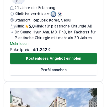
21 Jahre der Erfahrung
Klinik ist zertifiziert
Standort: Republik Korea, Seoul
5.0
Klinik:
Klinik für plastische Chirurgie AB
Dr. Seung Hyun Ahn, MD, PhD, ist Facharzt für
Plastische Chirurgie mit mehr als 20 Jahren
Mehr lesen
Erfahrung. Er schloss sein Medizinstudium am
Paketpreis ab
College of Medicine der Seoul National
1.242 €
University ab und erwarb sowohl den MD als
Kostenloses Angebot einholen
auch den PhD an der Graduate School of
Medicine derselben Universität.
Dr. Ahn ist auf
Profil ansehen
Gesichtskonturierung spezialisiert und verfügt
über umfassende Erfahrung in der
kraniofazialen und ästhetischen Chirurgie. Sein
Ansatz legt den Fokus auf präzise
anatomische Planung und
Patientensicherheit. Er strebt ausgewogene,
natürliche Ergebnisse an und passt seine