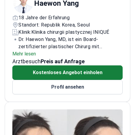
Haewon Yang
18 Jahre der Erfahrung
Standort: Republik Korea, Seoul
Klinik:
Klinika chirurgii plastycznej INIQUÉ
Dr. Haewon Yang, MD, ist ein Board-
zertifizierter plastischer Chirurg mit
Mehr lesen
umfassender Erfahrung in Gesichts- und
Arztbesuch
ästhetischen Eingriffen. Er absolvierte die
Preis auf Anfrage
Facharztausbildung am Samsung Medical
Kostenloses Angebot einholen
Center. Er ist klinischer Adjunct-Professor an
der Medizinischen Fakultät der Sungkyunkwan
Profil ansehen
University.
Er absolvierte eine weiterführende
internationale Fortbildung, darunter den
Advanced Facial Anatomy Course am Royal
Australasian College of Surgeons in
Melbourne. Seine klinischen Schwerpunkte
umfassen Gesichtskonturierung, Rhinoplastik,
Augenlidchirurgie, Liftings sowie nicht-