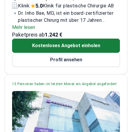
5.0
Klinik:
Klinik für plastische Chirurgie AB
Dr. Inho Bae, MD, ist ein board-zertifizierter
plastischer Chirurg mit über 17 Jahren
Mehr lesen
klinischer Erfahrung. Er schloss sein Studium
Paketpreis ab
an der Medizinischen Fakultät der Seoul
1.242 €
National University ab und absolvierte die
Kostenloses Angebot einholen
Facharztausbildung in Plastischer Chirurgie.
Sein Schwerpunkt liegt auf Lidchirurgie und
Profil ansehen
Lifting-Verfahren; er hat mehr als 7.000
ästhetische Eingriffe durchgeführt. Seine
Betreuung betont präzise Technik, individuelle
Planung und Patientensicherheit. Er strebt
13 Personen haben im letzten Monat ein Angebot angefordert
durch sorgfältige Beratung und Nachsorge
natürliche Ergebnisse an und verfeinert
fortlaufend sowohl chirurgische als auch
nicht-chirurgische Methoden.