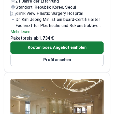
21 Jahre der Erfahrung
Standort: Republik Korea, Seoul
Klinik:
View Plastic Surgery Hospital
Dr. Kim Jeong Min ist ein board-zertifizierter
Facharzt für Plastische und Rekonstruktive
Mehr lesen
Chirurgie. Er war als klinischer Fellow und als
Paketpreis ab
klinischer Professor am Chonnam National
1.734 €
University Hospital tätig.
Er ist aktives
Kostenloses Angebot einholen
Mitglied der Korean Medical Association, der
Korean Association of Plastic Surgeons, der
Profil ansehen
Korean Association of Plastic Surgeons in
Private Practice und der Korean Society for
Aesthetic Plastic Surgery. Außerdem ist er
lebenslanges Mitglied der Korean Society of
Plastic and Reconstructive Surgeons, board-
zertifizierter Senior-Plastischer Chirurg der
Korean Society of Plastic Surgeons und
Mitglied der IPRAS.
Zu seinen Publikationen
gehört eine Erstautor-Studie aus dem Jahr