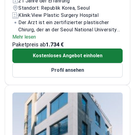
21 Jahre der Erfahrung
Standort: Republik Korea, Seoul
Klinik:
View Plastic Surgery Hospital
Der Arzt ist ein zertifizierter plastischer
Chirurg, der an der Seoul National University
Mehr lesen
promovierte. Als außerordentlicher Professor
Paketpreis ab
für plastische Chirurgie am Seoul National
1.734 €
University Hospital verfügt der Arzt über
Kostenloses Angebot einholen
umfangreiche klinische Erfahrung und einen
starken akademischen Hintergrund. Der Arzt
Profil ansehen
hat mit Forschungen zur Gewebeexpansion
und zu rekonstruktiven Techniken zur
medizinischen Literatur beigetragen und trat
als medizinischer Experte in der
Fernsehsendung Let Me In auf.
Der Arzt ist
aktives Mitglied zahlreicher renommierter
Organisationen, darunter die Korean Society
of Plastic and Reconstructive Surgeons, die
International Confederation of Plastic,