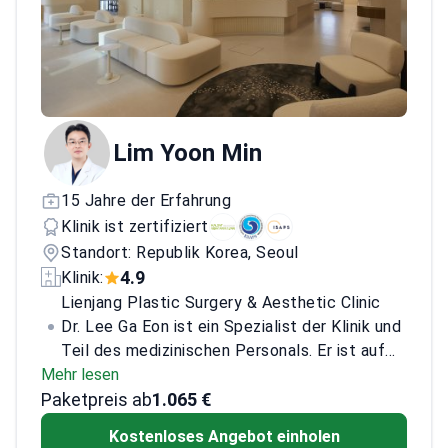
2008, die Sensibilitätsveränderungen nach
alleiniger Mastektomie und nach sofortiger
Brustrekonstruktion verglich. Im Jahr 2007
veröffentlichte er Studien zur dystrophischen
Verkalkung der Hand und zu chirurgischen
Leitlinien bei durch Meningokokken
Lim Yoon Min
ausgelöster Purpura fulminans.
15 Jahre der Erfahrung
Klinik ist zertifiziert
Standort: Republik Korea, Seoul
4.9
Klinik:
Lienjang Plastic Surgery & Aesthetic Clinic
Dr. Lee Ga Eon ist ein Spezialist der Klinik und
Teil des medizinischen Personals. Er ist auf
Mehr lesen
Gesichts-Fettabsaugung und nicht-
Paketpreis ab
chirurgische Schlankheitsprogramme
1.065 €
spezialisiert und bietet Patienten Optionen
Kostenloses Angebot einholen
zur Konturierung von Gesichtsfett. Wenn Sie