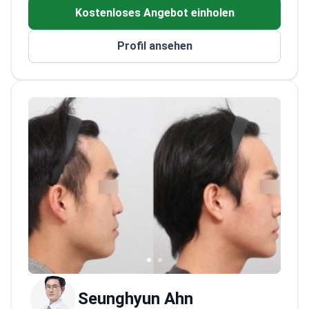
der Kyung Hee University ab und absolvierte
Kostenloses Angebot einholen
die Facharztausbildung in Plastischer
Chirurgie mit Schwerpunkt auf Rhinoplastik
Profil ansehen
und Nasenchirurgie.
Er ist auf Nasenchirurgie
spezialisiert. Sein Fokus liegt auf struktureller
Stabilität, Gesichtsharmonie und individuellen
Behandlungsplänen. Dr. Kim hat mehr als 6.000
ästhetische Eingriffe durchgeführt. Er bietet
sorgfältige Beratung und Nachsorge, um
sichere, natürlich wirkende Ergebnisse zu
gewährleisten.
Seunghyun Ahn