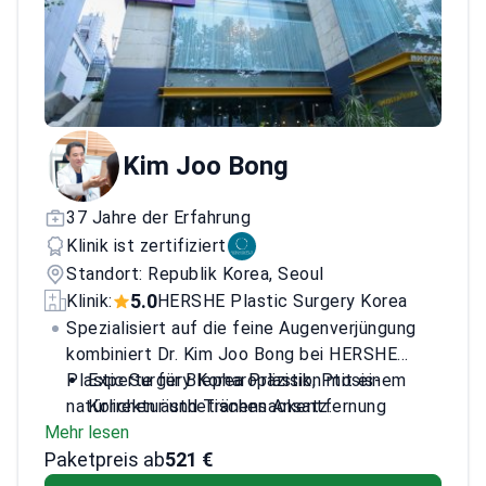
Kim Joo Bong
37 Jahre der Erfahrung
Klinik ist zertifiziert
Standort: Republik Korea, Seoul
5.0
Klinik:
HERSHE Plastic Surgery Korea
Spezialisiert auf die feine Augenverjüngung
kombiniert Dr. Kim Joo Bong bei HERSHE
Plastic Surgery Korea Präzision mit einem
Experte für Blepharoplastik, Ptosis-
natürlichen ästhetischen Ansatz.
Korrektur und Tränensackentfernung
Mehr lesen
Professor an der Yonsei University College
Paketpreis ab
of Medicine
521 €
Mitglied der International Society of