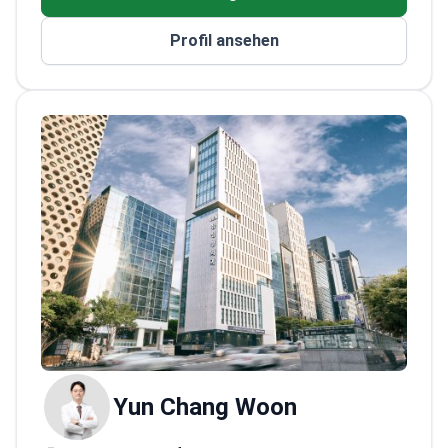
Behandlung komplexer Revisionsfälle, die
umsichtiges Urteilsvermögen und präzise
Profil ansehen
Technik erfordern.
Er erwarb seinen
Medizinabschluss an der medizinischen
Fakultät der Hanyang University. Seine
Weiterbildung in Plastischer und
Rekonstruktiver Chirurgie absolvierte er am
Hanyang University Hospital. Zudem schloss
er ein klinisches Weiterbildungsprogramm an
der Columbia University in New York ab.
Sein
Ansatz stellt Sicherheit, Harmonie und
natürliche Ergebnisse an erste Stelle. Er
vermeidet Überbehandlung und setzt auf die
geringstmögliche Intervention. Er ist
Vollmitglied bedeutender koreanischer
Fachgesellschaften für Plastische Chirurgie,
darunter die KSPRS.
Yun Chang Woon