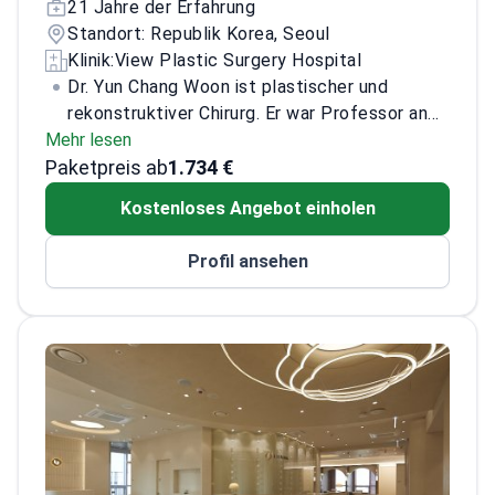
21 Jahre der Erfahrung
Standort: Republik Korea, Seoul
Klinik:
View Plastic Surgery Hospital
Dr. Yun Chang Woon ist plastischer und
rekonstruktiver Chirurg. Er war Professor an
Mehr lesen
der Soon Chun Hyang University und
Paketpreis ab
Abteilungsleiter am Armed Forces Capital
1.734 €
Hospital.
Berufliche Mitgliedschaften: Korean
Kostenloses Angebot einholen
Medical Association; Korean Society of
Plastic and Reconstructive Surgeons
Profil ansehen
(Lebensmitglied); Korean Society for
Aesthetic Plastic Surgery; Korean
Association for Maxillofacial Contouring
Surgery; Korean Association for Cranio-
Maxillofacial Surgery; Korean Society for
Microsurgery; IPRAS. Er ist
wissenschaftlicher Leiter der Minimal
Invasive Plastic Surgery Society.
Publikationen: Koautor von Neomajou: The 18