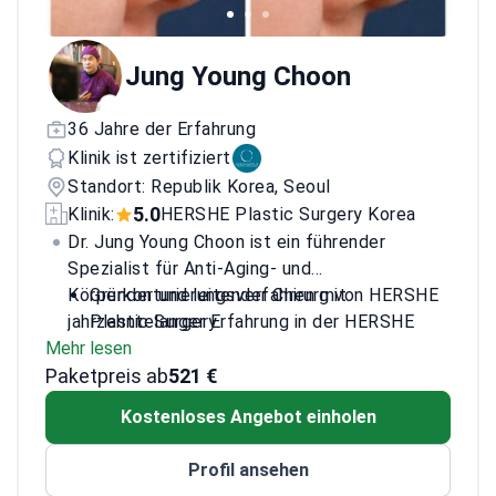
Jung Young Choon
36 Jahre der Erfahrung
Klinik ist zertifiziert
Standort: Republik Korea, Seoul
5.0
Klinik:
HERSHE Plastic Surgery Korea
Dr. Jung Young Choon ist ein führender
Spezialist für Anti-Aging- und
Körperkonturierungsverfahren mit
Gründer und leitender Chirurg von HERSHE
jahrzehntelanger Erfahrung in der HERSHE
Plastic Surgery
Mehr lesen
Plastic Surgery Korea.
Experte für Facelifts, MACS-Lifts und
Paketpreis ab
Eigenfetttransplantation
521 €
Pionier bei stammzellbasierten
Kostenloses Angebot einholen
regenerativen Verfahren
Ehemaliger Professor für Plastische
Profil ansehen
Chirurgie an der Yonsei-Universität