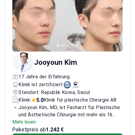
chirurgische Gesichtsverjüngung.
Dr. Yang hat
mehr als 10.000 ästhetische Eingriffe
durchgeführt. Er arbeitet mit individuellen,
anatomiebasierten Behandlungsplänen, die
Sicherheit, Harmonie und natürlich wirkende
Ergebnisse in den Vordergrund stellen. Seine
Betreuung umfasst strukturierte Beratungen
und Nachsorge.
Jooyoun Kim
17 Jahre der Erfahrung
Klinik ist zertifiziert
Standort: Republik Korea, Seoul
5.0
Klinik:
Klinik für plastische Chirurgie AB
Jooyoun Kim, MD, ist Facharzt für Plastische
und Ästhetische Chirurgie mit mehr als 16
Mehr lesen
Jahren klinischer Erfahrung. Er schloss sein
Paketpreis ab
Medizinstudium an der medizinischen Fakultät
1.242 €