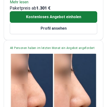
Mehr lesen
koreanischen chirurgischen Vereinigungen.
Erfahren in fortgeschrittenen Techniken
Paketpreis ab
zur Gesichtskonturierung
1.301 €
Mitglied der Koreanischen Vereinigung für
Kostenloses Angebot einholen
minimalinvasive plastische Chirurgie
Fokus auf Botulinumtoxin-, Filler- und
Profil ansehen
Fadenlifting-Anwendungen
Führt Fettabsaugungen und rekonstruktive
Eingriffe durch
48 Personen haben im letzten Monat ein Angebot angefordert