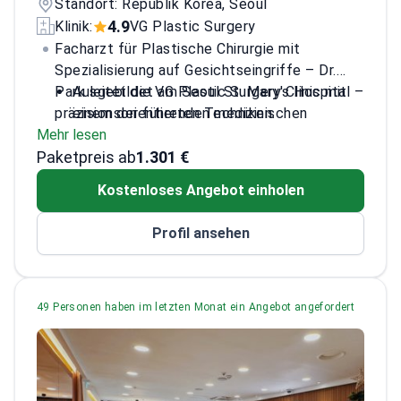
Standort: Republik Korea, Seoul
4.9
Klinik:
VG Plastic Surgery
Facharzt für Plastische Chirurgie mit
Spezialisierung auf Gesichtseingriffe – Dr.
Park leitet die VG Plastic Surgery Clinic mit
Ausgebildet am Seoul St. Mary's Hospital –
präzisionsorientierten Techniken.
einem der führenden medizinischen
Mehr lesen
Zentren Koreas
Paketpreis ab
Spezialisiert auf minimalinvasive Techniken
1.301 €
zur Gesichtskonturierung
Kostenloses Angebot einholen
Mitglied in mehreren angesehenen
koreanischen Gesellschaften für
Profil ansehen
Plastische Chirurgie
Ehemaliger Direktor der DA Plastic Surgery
Clinic vor der aktuellen Leitungsfunktion
49 Personen haben im letzten Monat ein Angebot angefordert