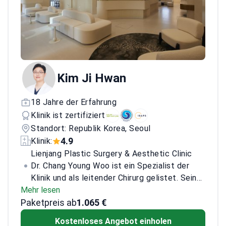
Korean Masters in Plastic Surgery. Erstautor
von “The Understanding and Stability of
Insertion Layers in Thread Lift” (Journal of
Surgery, 2023; 8:1903). Zudem
veröffentlichte er “Effectiveness of
Botulinum Toxin A in Treatment of Frey’s
Kim Ji Hwan
Syndrome” (Arch Craniofac Surg, 2009;
10(2):114–119).
18 Jahre der Erfahrung
Klinik ist zertifiziert
Standort: Republik Korea, Seoul
4.9
Klinik:
Lienjang Plastic Surgery & Aesthetic Clinic
Dr. Chang Young Woo ist ein Spezialist der
Klinik und als leitender Chirurg gelistet. Sein
Mehr lesen
Fachgebiet umfasst plastische und
Paketpreis ab
ästhetische Chirurgie innerhalb des
1.065 €
chirurgischen Teams der Klinik. Wenn Sie für
Kostenloses Angebot einholen