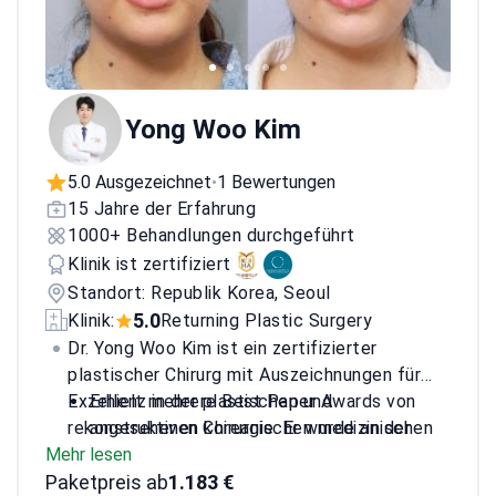
Yong Woo Kim
5.0 Ausgezeichnet
1 Bewertungen
•
15 Jahre der Erfahrung
1000+ Behandlungen durchgeführt
Klinik ist zertifiziert
Standort: Republik Korea, Seoul
5.0
Klinik:
Returning Plastic Surgery
Dr. Yong Woo Kim ist ein zertifizierter
plastischer Chirurg mit Auszeichnungen für
Exzellenz in der plastischen und
Erhielt mehrere Best Paper Awards von
rekonstruktiven Chirurgie. Er wurde an der
angesehenen koreanischen medizinischen
Mehr lesen
American Society for Reconstructive
Fachgesellschaften
Paketpreis ab
Microsurgery ausgebildet.
Ehemaliger Arzt an führenden Kliniken für
1.183 €