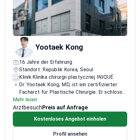
Reconstructive and Aesthetic Surgery und die
Korean Association for Maxillofacial
Contouring Surgery.
Yootaek Kong
16 Jahre der Erfahrung
Standort: Republik Korea, Seoul
Klinik:
Klinika chirurgii plastycznej INIQUÉ
Dr. Yootaek Kong, MD, ist ein zertifizierter
Facharzt für Plastische Chirurgie. Er schloss
Mehr lesen
sein Medizinstudium an der Sungkyunkwan
Arztbesuch
University ab und absolvierte die
Preis auf Anfrage
Facharztausbildung am Samsung Medical
Kostenloses Angebot einholen
Center.
Er verfügt über umfassende Erfahrung
in der plastischen Gesichtschirurgie und bei
Profil ansehen
ästhetischen Eingriffen. Seine Behandlung