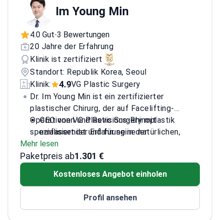
Im Young Min
4.0 Gut
3 Bewertungen
•
20 Jahre der Erfahrung
Klinik ist zertifiziert
Standort: Republik Korea, Seoul
4.9
Klinik:
VG Plastic Surgery
Dr. Im Young Min ist ein zertifizierter
plastischer Chirurg, der auf Facelifting-
Operationen und Revisions-Rhinoplastik
CEO von VG Plastic Surgery mit
spezialisiert ist und für seine natürlichen,
umfassender Erfahrung in der
Mehr lesen
ästhetisch ausgewogenen Ergebnisse
Gesichtskonturierung
Paketpreis ab
bekannt ist.
Ausgezeichnet mit den '2022 Korea's 100
1.301 €
Good Doctors' für Gesichtsbehandlungen
Kostenloses Angebot einholen
Promotion in Plastischer Chirurgie an der
Catholic University of Korea
Profil ansehen
Aktives Mitglied mehrerer angesehener
koreanischer Gesellschaften für Plastische