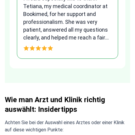
Fr
Tetiana, my medical coordinator at
we
Bookimed, for her support and
al
to
professionalism. She was very
qu
patient, answered all my questions
am
clearly, and helped me reach a fair
and transparent agreement. Her
h
assistance made a stressful
process much easier. Highly
recommended. Thank you Tetiana,
you are the best!!!
Wie man Arzt und Klinik richtig
auswählt: Insidertipps
Achten Sie bei der Auswahl eines Arztes oder einer Klinik
auf diese wichtigen Punkte: