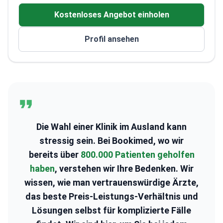
Fokus darauf, Patienten durch personalisierte
Kostenloses Angebot einholen
Eingriffe zu ihrer besten Version zu verhelfen
Mitglied im Netzwerk der Französischen
Profil ansehen
Gesellschaft für Plastische Chirurgie
Die Wahl einer Klinik im Ausland kann
stressig sein. Bei Bookimed, wo wir
bereits über
800.000 Patienten geholfen
haben
, verstehen wir Ihre Bedenken. Wir
wissen, wie man vertrauenswürdige Ärzte,
das beste Preis-Leistungs-Verhältnis und
Lösungen selbst für komplizierte Fälle