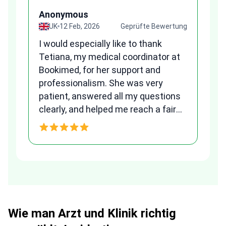
“
Anonymous
A
ung
UK
12 Feb, 2026
Geprüfte Bewertung
I would especially like to thank
Fr
Tetiana, my medical coordinator at
we
Bookimed, for her support and
al
to
professionalism. She was very
qu
patient, answered all my questions
am
clearly, and helped me reach a fair
and transparent agreement. Her
h
assistance made a stressful
process much easier. Highly
recommended. Thank you Tetiana,
you are the best!!!
Wie man Arzt und Klinik richtig