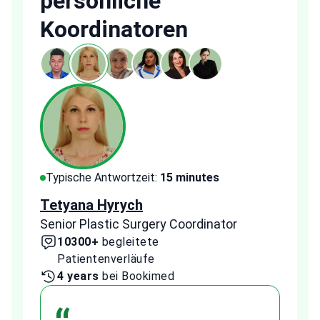
persönliche
Koordinatoren
Typische Antwortzeit:
15 minutes
Typi
Tetyana Hyrych
Zekr
Senior Plastic Surgery Coordinator
Plast
10300+
begleitete
2
Patientenverläufe
Pa
4 years
bei Bookimed
1 