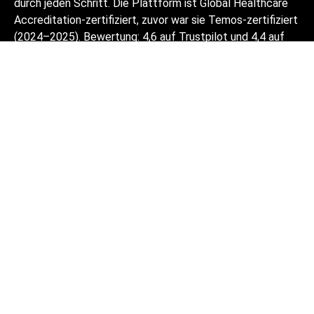
durch jeden Schritt. Die Plattform ist Global Healthcare
Accreditation-zertifiziert, zuvor war sie Temos-zertifiziert
(2024–2025). Bewertung: 4,6 auf Trustpilot und 4,4 auf
Google Reviews.
Die auf der Website zur Verfügung
gestellten Informationen sind kein
Handlungsleitfaden und sollten nicht als
ärztliche Beratung oder
Behandlungsempfehlung ausgelegt werden
und ersetzen nicht den Besuch eines
Arztes.
© 2014-2026 Bookimed. Alle Rechte vorbehalten.
Registrieren Bookimed Limited No. 2371039