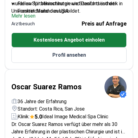
wurde an Spitzeninstituten wie Stanford und der
Fellow für Mikrochirurgie und Gesichtsästhetik in
Universität Mailand ausgebildet.
Frankreich und den USA
Mehr lesen
Experte für Körperkonturierung nach bariatrischen
Preis auf Anfrage
Arztbesuch
Eingriffen und Stammzellenanwendungen
Ehemaliger Präsident der Costa Ricanischen
Kostenloses Angebot einholen
Vereinigung für Plastische Chirurgie
Mitglied mehrerer renommierter internationaler
Profil ansehen
Gesellschaften für plastische Chirurgie
Oscar Suarez Ramos
36 Jahre der Erfahrung
Standort: Costa Rica, San Jose
5.0
Klinik:
Ideal Image Medical Spa Clinic
Dr. Oscar Suarez Ramos verfügt über mehr als 30
Jahre Erfahrung in der plastischen Chirurgie und ist in