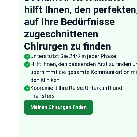
hilft Ihnen, den perfekten
“
auf Ihre Bedürfnisse
zugeschnittenen
Anonymous
USA
16 Oct, 2025
Geprüfte Bewert
Chirurgen zu finden
They were very speedy in their response to
Unterstützt Sie 24/7 in jeder Phase
es
any of my questions and the representativ
Hilft Ihnen, den passenden Arzt zu finden u
from Bookimed followed up frequently to
übernimmt die gesamte Kommunikation mi
ensure that all the arrangements were don
den Kliniken
fast and effectively. I am quite impressed
Koordiniert Ihre Reise, Unterkunft und
with how easy it was to arrange everything
Transfers
through them. It took the uncertainty and
difficulty out of the process.
Meinen Chirurgen finden