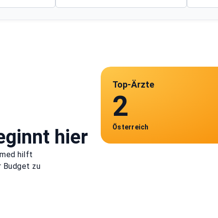
Top-Ärzte
2
Österreich
ginnt hier
med hilft
r Budget zu