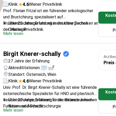
4.6
Klinik:
Wiener Privatklinik
Prof. Florian Fitzal ist ein führender onkologischer
Kost
und Brustchirurg, spezialisiert auf
Brustkrebschirurgie und rekonstruktive Techniken an
Über 20 Jahre Erfahrung in der chirurgischen
der Wiener Privatklinik.
Onkologie
P
Mehr lesen
Leiter des Brustgesundheitszentrums am
Allgemeinen Krankenhaus Wien
Schwerpunkt auf brusterhaltenden
Birgit Knerer-schally
Operationsmethoden
Arztbe
Aktiv in internationalen klinischen Studien und
27 Jahre der Erfahrung
Preis
Krebsforschung
Akkredititationen:
Professor für Chirurgie an der Medizinischen
Standort: Österreich, Wien
Universität Wien
4.6
Klinik:
Wiener Privatklinik
Univ. Prof. Dr. Birgit Knerer-Schally ist eine führende
Kost
österreichische Spezialistin für HNO und plastische
Gesichtschirurgie, bekannt für die Balance zwischen
Über 20 Jahre Erfahrung in der rekonstruktiven
Funktion und Ästhetik.
Nasen- und Gesichtschirurgie
P
Mehr lesen
Führt Rhinoplastiken,