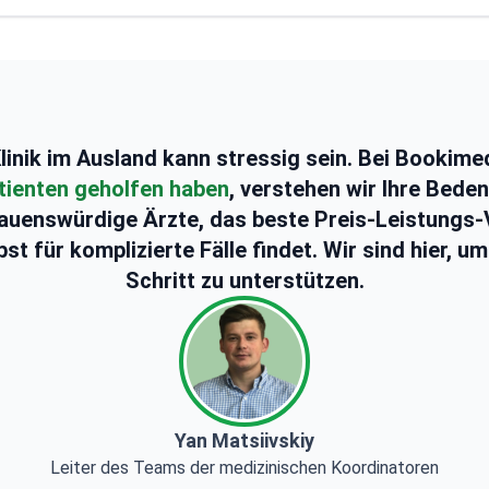
Nasenscheidewandkorrekturen und
Ohrenrekonstruktionen durch
Universitätsprofessorin, die junge Ärzte betreut
und zur Forschung beiträgt
Tätig an der Wiener Privatklinik und anderen
renommierten Institutionen in Wien
linik im Ausland kann stressig sein. Bei Bookime
tienten geholfen haben
, verstehen wir Ihre Bede
auenswürdige Ärzte, das beste Preis-Leistungs-
t für komplizierte Fälle findet. Wir sind hier, u
Schritt zu unterstützen.
Yan Matsiivskiy
Leiter des Teams der medizinischen Koordinatoren