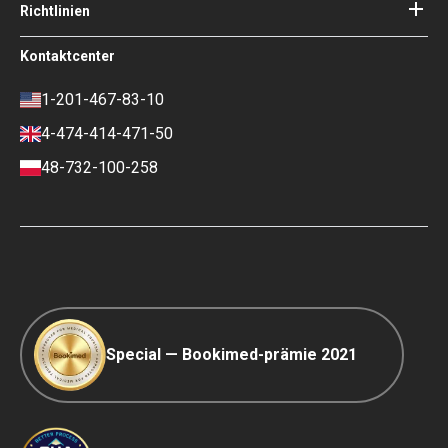
Login für Partner
Richtlinien
Experte des Medizinischen
Beirats von Bookimed
Nutzungsbedingungen
Kontaktcenter
Soziale Auswirkungen und Medien
Datenschutzrichtlinie
im Fokus
Richtlinie überprüfen
1-201-467-83-10
Karriere
Finanzpolitik
4-474-414-471-50
Kontakte
Zahlungs- und
Anzahlungsbedingungen
48-732-100-258
Ranking-Richtlinie
COVID-19 Reisen
Redaktionsrichtlinien
Special — Bookimed-prämie 2021