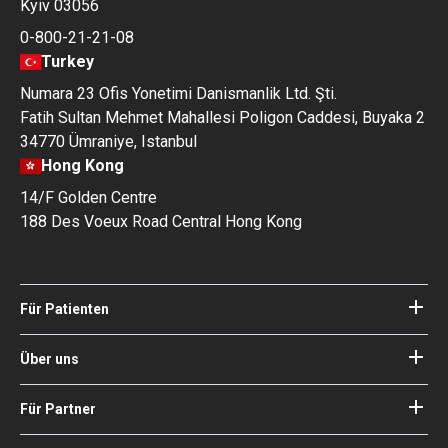
Kyiv 03056
0-800-21-21-08
Turkey
Numara 23 Ofis Yonetimi Danismanlik Ltd. Şti.
Fatih Sultan Mehmet Mahallesi Poligon Caddesi, Buyaka 2
34770 Ümraniye, Istanbul
Hong Kong
14/F Golden Centre
188 Des Voeux Road Central Hong Kong
Für Patienten
Kliniken
Ärzte
Über uns
Über Bookimed
Blog
Wie es funktioniert
Für Partner
Anleitungen
Ihr Krankenhaus hinzufügen
Unsere Ärzte
Ihre Garantien