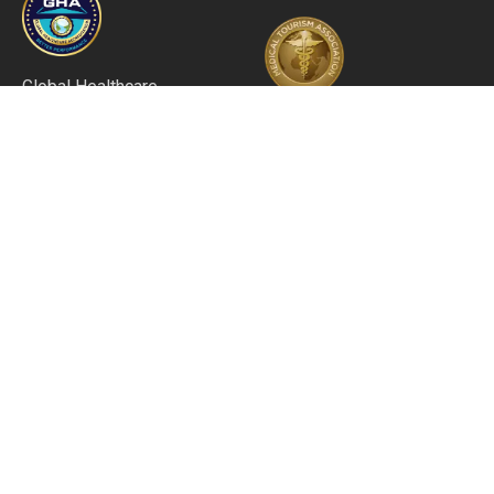
Global Healthcare
Accreditation (GHA) –
Beste Praxis für
Zertifizierung für
Medizintourismus
Vermittler von
Medizintourismus
Ausgezeichnete
Bestes medizinisches
Patientenerfahrung und
Startup in Europa
Servicequalität