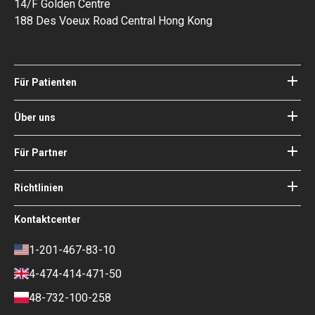
14/F Golden Centre
188 Des Voeux Road Central Hong Kong
Für Patienten
Kliniken
Ärzte
Über uns
Über Bookimed
Blog
Wie es funktioniert
Für Partner
Anleitungen
Ihr Krankenhaus hinzufügen
Unsere Ärzte
Ihre Garantien
Login für Partner
Richtlinien
Experte des Medizinischen
Beirats von Bookimed
Nutzungsbedingungen
Kontaktcenter
Soziale Auswirkungen und Medien
Datenschutzrichtlinie
im Fokus
Richtlinie überprüfen
1-201-467-83-10
Karriere
Finanzpolitik
4-474-414-471-50
Kontakte
Zahlungs- und
Anzahlungsbedingungen
48-732-100-258
Ranking-Richtlinie