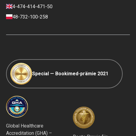
Finanzpolitik
4-474-414-471-50
Kontakte
Zahlungs- und
Anzahlungsbedingungen
48-732-100-258
Ranking-Richtlinie
COVID-19 Reisen
Redaktionsrichtlinien
Special — Bookimed-prämie 2021
Global Healthcare
Accreditation (GHA) –