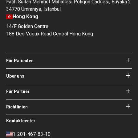
Fatih Sultan Mehmet Mahallesi Poligon Caddesi, Buyaka 2
34770 Ümraniye, Istanbul
Hong Kong
14/F Golden Centre
188 Des Voeux Road Central Hong Kong
Für Patienten
Kliniken
Ärzte
Über uns
Über Bookimed
Blog
Wie es funktioniert
Für Partner
Anleitungen
Ihr Krankenhaus hinzufügen
Unsere Ärzte
Ihre Garantien
Login für Partner
Richtlinien
Experte des Medizinischen
Beirats von Bookimed
Nutzungsbedingungen
Kontaktcenter
Soziale Auswirkungen und Medien
Datenschutzrichtlinie
im Fokus
Richtlinie überprüfen
1-201-467-83-10
Karriere