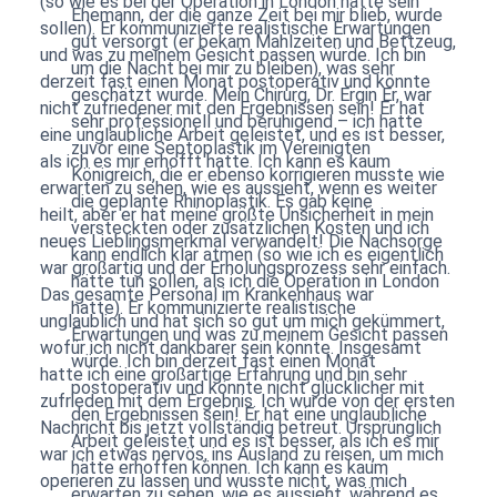
(so wie es bei der Operation in London hätte sein
Ehemann, der die ganze Zeit bei mir blieb, wurde
sollen). Er kommunizierte realistische Erwartungen
gut versorgt (er bekam Mahlzeiten und Bettzeug,
und was zu meinem Gesicht passen würde. Ich bin
um die Nacht bei mir zu bleiben), was sehr
derzeit fast einen Monat postoperativ und könnte
geschätzt wurde. Mein Chirurg, Dr. Ergin Er, war
nicht zufriedener mit den Ergebnissen sein! Er hat
sehr professionell und beruhigend – ich hatte
eine unglaubliche Arbeit geleistet, und es ist besser,
zuvor eine Septoplastik im Vereinigten
als ich es mir erhofft hatte. Ich kann es kaum
Königreich, die er ebenso korrigieren musste wie
erwarten zu sehen, wie es aussieht, wenn es weiter
die geplante Rhinoplastik. Es gab keine
heilt, aber er hat meine größte Unsicherheit in mein
versteckten oder zusätzlichen Kosten und ich
neues Lieblingsmerkmal verwandelt! Die Nachsorge
kann endlich klar atmen (so wie ich es eigentlich
war großartig und der Erholungsprozess sehr einfach.
hätte tun sollen, als ich die Operation in London
Das gesamte Personal im Krankenhaus war
hatte). Er kommunizierte realistische
unglaublich und hat sich so gut um mich gekümmert,
Erwartungen und was zu meinem Gesicht passen
wofür ich nicht dankbarer sein könnte. Insgesamt
würde. Ich bin derzeit fast einen Monat
hatte ich eine großartige Erfahrung und bin sehr
postoperativ und könnte nicht glücklicher mit
zufrieden mit dem Ergebnis. Ich wurde von der ersten
den Ergebnissen sein! Er hat eine unglaubliche
Nachricht bis jetzt vollständig betreut. Ursprünglich
Arbeit geleistet und es ist besser, als ich es mir
war ich etwas nervös, ins Ausland zu reisen, um mich
hätte erhoffen können. Ich kann es kaum
operieren zu lassen und wusste nicht, was mich
erwarten zu sehen, wie es aussieht, während es