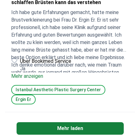
schlaffen Brüsten kann das verstehen
Ich habe gute Erfahrungen gemacht, hatte meine
Brustverkleinerung bei Frau Dr. Ergin Er. Er ist sehr
professionell, ich habe seine Klinik aufgrund seiner
Erfahrung und guten Bewertungen ausgewählt. Ich
wollte zu klein werden, weil ich mein ganzes Leben
lang meine Brüste gehasst habe, aber er hat mir die
beste Option erklärt und ich liebe meine Ergebnisse.
Über Bookimed Service
Ich denke emotional darüber nach, wie mein Traum
Ja
wahr wurde, nur jemand mit großen Hängebrüsten
Mehr anzeigen
kann das verstehen. Ich fühle mich wie ein ganz neuer
Mensch. Das ist lebensverändernd. Alle Kleider und
Istanbul Aesthetic Plastic Surgery Center
Oberteile, die ich nicht tragen könnte, kann ich jetzt
Ergin Er
tragen. Ich werde nicht kämpfen müssen, um nach
BHs zu suchen, die passen. Keine blauen Flecken
mehr von BH-Trägern, Rückenschmerzen beim Sitzen
… endlos. Ich habe meine Erfahrung genossen, es war
Mehr laden
eine Solo-Reise, die ich brauchte, und es ist
unglaublich, wie sich das Leben eines Menschen an