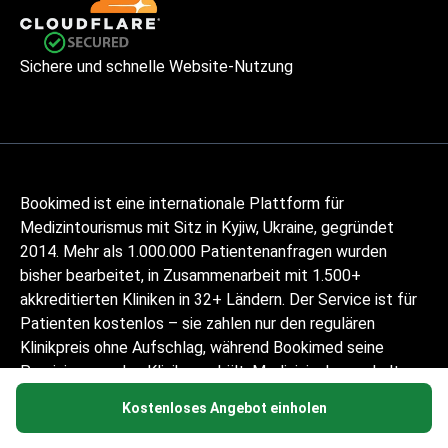
Sichere und schnelle Website-Nutzung
Bookimed ist eine internationale Plattform für
Medizintourismus mit Sitz in Kyjiw, Ukraine, gegründet
2014. Mehr als 1.000.000 Patientenanfragen wurden
bisher bearbeitet, in Zusammenarbeit mit 1.500+
akkreditierten Kliniken in 32+ Ländern. Der Service ist für
Patienten kostenlos – sie zahlen nur den regulären
Klinikpreis ohne Aufschlag, während Bookimed seine
Provision von den Kliniken erhält. Medizinisch geschulte
Koordinatoren helfen Patienten, geprüfte Kliniken und
Kostenloses Angebot einholen
Ärzte zu vergleichen, und begleiten sie in 10+ Sprachen
durch jeden Schritt. Die Plattform ist Global Healthcare