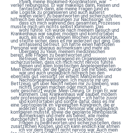
Elviira, meine Bookimed-Koordinatorin, war
verlief reibungslos. Er war makellos darin, Reisen und
fantastisch darin, alle meine Fragen (und es
alle Logistik zu organisieren und auch äußerst
waren viele!) zu beantworten und sicherzustellen,
hilfreich bei den Anweisungen zur Nachsorge. Ich
dass ich mich während des gesamten Prozesses
musste mich um nichts selbst kümmern. Das
wohl fühlte. Ich wurde nach meinem Besuch und
Krankenhaus war sauber, modern und komfortabel
auch, als ich nach einigen Wochen zurückkehrte,
und stellte sicher, dass es mir jederzeit gut ging. Das
umfassend betreut. Ich hatte einen nahtlosen
Personal war überaus aufmerksam und mehr als
Übergang zu Yasin, meinem medizinischen
bereit, alle Fragen zu beantworten und
Betreuer, der hervorragend im Organisieren von
sicherzustellen, dass ich mich nicht nervös fühlte.
Reisen und allen logistischen Angelegenheiten
Mein Ehemann, der die ganze Zeit bei mir blieb, wurde
war und auch unglaublich hilfreich bei den
ebenfalls gut versorgt (er erhielt Mahlzeiten und
Nachsorgeanweisungen. Ich musste mir um
Bettzeug, um über Nacht neben mir zu bleiben), was
nichts Sorgen machen oder mich selbst
sehr geschätzt wurde. Mein Chirurg, Dr. Ergin Er, war
kümmern. Das Krankenhaus war sauber, modern
sehr professionell und beruhigend – ich hatte zuvor
und komfortabel und sorgte dafür, dass es mir
eine Septoplastik im Vereinigten Königreich, die er
jederzeit gut ging. Das Personal war unglaublich
korrigieren musste, sowie die geplante Rhinoplastik
aufmerksam und mehr als bereit, alle meine
durchgeführt. Es gab keine versteckten oder
Fragen zu beantworten und sicherzustellen, dass
zusätzlichen Kosten, und ich kann endlich klar atmen
ich vor dem Eingriff nicht nervös war. Auch mein