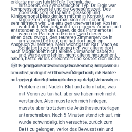
erklärte mir ausführlich die Technik, die
hilfsbereit, ein sympathischer Typ. Dr. Ergin war
Kompressionsweste und die Genesungszeit. Das
ebenfalls sehr entspannt, gelassen und
Klinikpersonal blieb danach mit mir in Kontakt, was
kompetent, sodass man sich sehr schnell
sehr hilfreich war. Die einzigen unerwarteten Kosten
wohlfühlt. Man bekommt ein eigenes Zimmer, und
entstanden durch das Essen, da das Partnerhotel
wenn der Partner mitkommt, wird dieser
einen dazu zwingt, den teureren Zimmerservice in
umfassend betreut und hat dort auch ein
Anspruch zu nehmen. Mein wichtigster Rat: Mach es
Schlafsofa zur Verfügung (ich war alleine dort
nach Möglichkeit nicht alleine. Jemanden dabei zu
und würde empfehlen, nicht alleine hinzugehen).
haben, hätte vieles erleichtert und kostet dich nichts
extra. Bring außerdem eine Tasche mit allem, was du
Eigentlich nur zwei negative Punkte, ansonsten
brauchst, mit und stell sie auf den Tisch; ich hatte
alles sehr gut – Gleich zu Beginn, als die Kanüle
anfangs große Schwierigkeiten, mich fortzubewegen.
gelegt wurde, habe ich ihnen gesagt, dass ich
Probleme mit Nadeln, Blut und allem habe, was
mit Venen zu tun hat, aber sie haben mich nicht
verstanden. Also musste ich mich hinlegen,
musste aber trotzdem die Anästhesieunterlagen
unterschreiben. Nach 5 Minuten stand ich auf, mir
wurde schwindelig, ich versuchte, zurück zum
Bett zu gelangen, verlor das Bewusstsein und