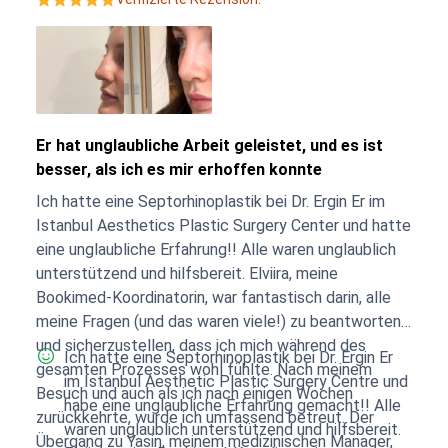
Er hat unglaubliche Arbeit geleistet, und es ist
besser, als ich es mir erhoffen konnte
Ich hatte eine Septorhinoplastik bei Dr. Ergin Er im
Istanbul Aesthetics Plastic Surgery Center und hatte
eine unglaubliche Erfahrung!! Alle waren unglaublich
unterstützend und hilfsbereit. Elviira, meine
Bookimed-Koordinatorin, war fantastisch darin, alle
meine Fragen (und das waren viele!) zu beantworten
und sicherzustellen, dass ich mich während des
Ich hatte eine Septorhinoplastik bei Dr. Ergin Er
gesamten Prozesses wohl fühlte. Nach meinem
im Istanbul Aesthetic Plastic Surgery Centre und
Besuch und auch als ich nach einigen Wochen
habe eine unglaubliche Erfahrung gemacht!! Alle
zurückkehrte, wurde ich umfassend betreut. Der
waren unglaublich unterstützend und hilfsbereit.
Übergang zu Yasin, meinem medizinischen Manager,