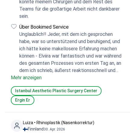
könnte meinem Chirurgen und dem Rest des
Teams für die großartige Arbeit nicht dankbarer
sein.
Über Bookimed Service
Unglaublich!! Jeder, mit dem ich gesprochen
habe, war so unterstützend und beruhigend, und
ich hätte keine makellosere Erfahrung machen
können - Elviira war fantastisch und war während
des gesamten Prozesses vom ersten Tag an, an
dem ich schrieb, äußerst reaktionsschnell und
Mehr anzeigen
hilfsbereit. Es gab keinen Druck, und Elviira war
gerne bereit, all meine Fragen zu beantworten
Istanbul Aesthetic Plastic Surgery Center
(und sogar einige mit dem Krankenhaus
abzuklären, damit sie definitiv korrekt waren).
Ergin Er
Bookimed war großartig und ich würde definitiv
jedem, mit dem ich gesprochen habe, empfehlen,
es zu nutzen, wenn jemand, den ich kenne, an
Luiza • Rhinoplastik (Nasenkorrektur)
einer ähnlichen Erfahrung interessiert ist.
Finnland
30. Apr. 2026