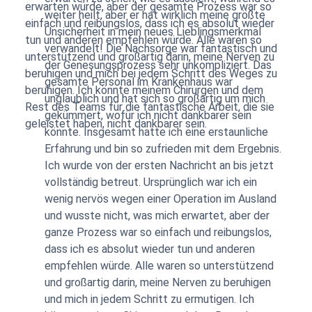
erwarten würde, aber der gesamte Prozess war so
weiter heilt, aber er hat wirklich meine größte
einfach und reibungslos, dass ich es absolut wieder
Unsicherheit in mein neues Lieblingsmerkmal
tun und anderen empfehlen würde. Alle waren so
verwandelt! Die Nachsorge war fantastisch und
unterstützend und großartig darin, meine Nerven zu
der Genesungsprozess sehr unkompliziert. Das
beruhigen und mich bei jedem Schritt des Weges zu
gesamte Personal im Krankenhaus war
beruhigen. Ich könnte meinem Chirurgen und dem
unglaublich und hat sich so großartig um mich
Rest des Teams für die fantastische Arbeit, die sie
gekümmert, wofür ich nicht dankbarer sein
geleistet haben, nicht dankbarer sein.
könnte. Insgesamt hatte ich eine erstaunliche
Erfahrung und bin so zufrieden mit dem Ergebnis.
Ich wurde von der ersten Nachricht an bis jetzt
vollständig betreut. Ursprünglich war ich ein
wenig nervös wegen einer Operation im Ausland
und wusste nicht, was mich erwartet, aber der
ganze Prozess war so einfach und reibungslos,
dass ich es absolut wieder tun und anderen
empfehlen würde. Alle waren so unterstützend
und großartig darin, meine Nerven zu beruhigen
und mich in jedem Schritt zu ermutigen. Ich