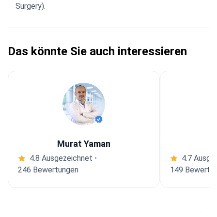
Surgery).
Das könnte Sie auch interessieren
Murat Yaman
4.8 Ausgezeichnet
•
4.7 Ausge
246 Bewertungen
149 Bewertu