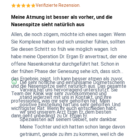
Verifizierte Rezension.
Meine Atmung ist besser als vorher, und die
Nasenspitze sieht natürlich aus
Allen, die noch zögern, möchte ich eines sagen: Wenn
Sie Komplexe haben und sich unsicher fühlen, sollten
Sie diesen Schritt so früh wie möglich wagen. Ich
habe meine Operation Dr. Ergan Er anvertraut, der eine
offene Nasenkorrektur durchgeführt hat. Schon in
der frühen Phase der Genesung sehe ich, dass sich
das Ergebnis zeigt. Ich kann besser atmen als zuvor,
Die sehr höfliche und einfühlsame Dolmetscherin
und die Nasenspitze sieht natürlich aus. Das gesamte
Varvara hat uns hervorragend unterstützt. Sie
Team der Klinik war sehr zuvorkommend und
stand jederzeit mit uns in Kontakt, und ihre
professionell, was mir sehr geholfen hat. Mein
positive Einstellung hat uns sehr geholfen. Und
wichtigster Rat: Wenn ihr euch entschieden habt,
wir sind unserem Arzt Ergin Er, dem besten
dann geht unbedingt zu Dr. Ergan Er.
Spezialisten auf seinem Gebiet, sehr dankbar.
Meine Tochter und ich hatten schon lange davon
geträumt, gerade zu ihm zu kommen, weil ich die