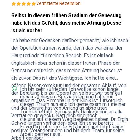
Verifizierte Rezension.
Selbst in diesem frühen Stadium der Genesung
habe ich das Gefühl, dass meine Atmung besser
ist als vorher
Ich habe mir Gedanken darüber gemacht, wie ich nach
der Operation atmen würde, denn das war einer der
Hauptgründe für meinen Besuch. Es ist einfach
unglaublich, aber schon in dieser frühen Phase der
Genesung spüre ich, dass meine Atmung besser ist
als zuvor. Das ist das Wichtigste. Ich hatte eine
offene Nasenkorrektur, und der gesamte Ablauf, von
Ich bin sehr zufrieden. Ich wollte schon lange
der Beratung bis zur Operation selbst, war sehr gut
genau zu diesem Spezialisten und habe mir
organisiert. Das Personal in der Klinik ist fürsorglich,
diesen Traum nun endlich gemeinsam mit meiner
und der Chirurg hat von Anfang an absolutes
Tochter erfüllt. Ein riesiges Dankeschön an alle,
Vertrauen geweckt. Natürlich sind noch
die uns auf diesem Weg begleitet haben. Dr. Ergin
Schwellungen vorhanden, aber ich sehe bereits
Er verfügt über große Erfahrung und führt seine
positive Veränderungen und bin dem Team für seine
Arbeit perfekt aus.
Arbeit dankbar.