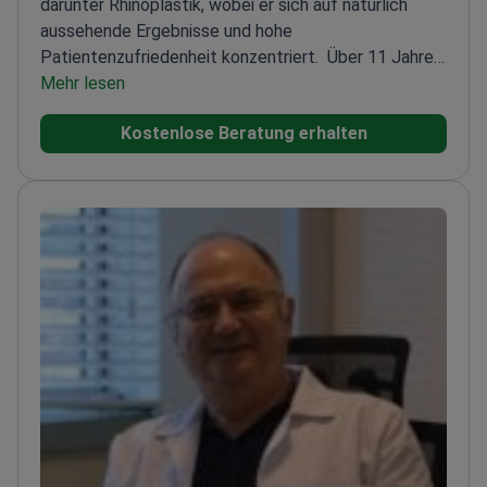
darunter Rhinoplastik, wobei er sich auf natürlich
aussehende Ergebnisse und hohe
Patientenzufriedenheit konzentriert.
Über 11 Jahre
der Erfahrung Erfahrung in der plastischen und
Mehr lesen
rekonstruktiven Chirurgie
Spezialisiert auf Nasen- und
Kostenlose Beratung erhalten
Ohrenoperationen sowie andere
Gesichtsbehandlungen
Mitglied der Türkischen
Gesellschaft für rekonstruktive, ästhetische und
plastische Chirurgie
Grundausbildung in Mikrochirurgie
an der Hacettepe-Universität