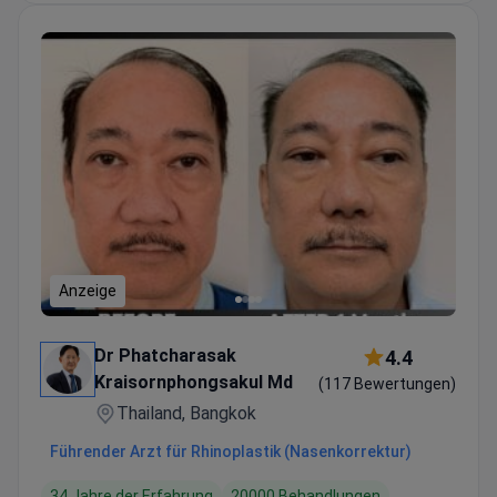
Anzeige
Dr Phatcharasak
4.4
Kraisornphongsakul Md
(117 Bewertungen)
Thailand, Bangkok
Führender Arzt für Rhinoplastik (Nasenkorrektur)
34 Jahre der Erfahrung
20000 Behandlungen