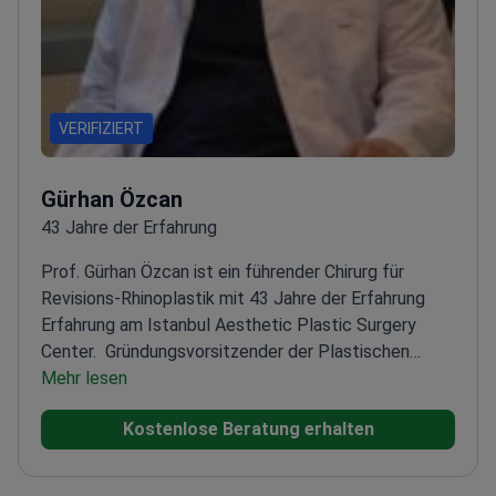
VERIFIZIERT
Gürhan Özcan
43 Jahre der Erfahrung
Prof. Gürhan Özcan ist ein führender Chirurg für
Revisions-Rhinoplastik mit 43 Jahre der Erfahrung
Erfahrung am Istanbul Aesthetic Plastic Surgery
Center.
Gründungsvorsitzender der Plastischen
Chirurgie an der Başkent-Universität
Mehr lesen
Ausbildung an der
Baylor Medical School in Houston
Mitglied des
Kostenlose Beratung erhalten
European Board of Plastic Reconstructive and
Aesthetic Surgery
Spezialisiert auf komplexe Nasen-,
Augenlid- und Brustoperationen