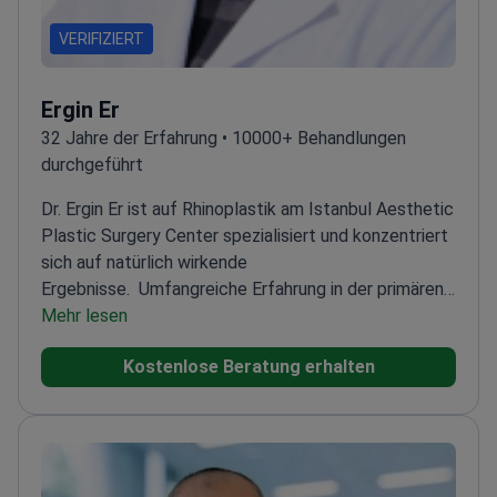
VERIFIZIERT
Ergin Er
32 Jahre der Erfahrung • 10000+ Behandlungen
durchgeführt
Dr. Ergin Er ist auf Rhinoplastik am Istanbul Aesthetic
Plastic Surgery Center spezialisiert und konzentriert
sich auf natürlich wirkende
Ergebnisse.
Umfangreiche Erfahrung in der primären
und Revisions-Rhinoplastik
Mehr lesen
Verwendet
fortschrittliche Techniken für eine präzise
Kostenlose Beratung erhalten
Nasenformung
Mitglied der International Society of
Aesthetic Plastic Surgery