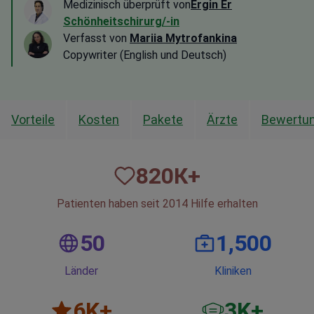
Medizinisch überprüft von
Ergin Er
Schönheitschirurg/-in
Verfasst von
Mariia Mytrofankina
Copywriter (English und Deutsch)
Vorteile
Kosten
Pakete
Ärzte
Bewertu
820
К+
Patienten haben seit 2014 Hilfe erhalten
50
1,500
Länder
Kliniken
6
K+
3
K+