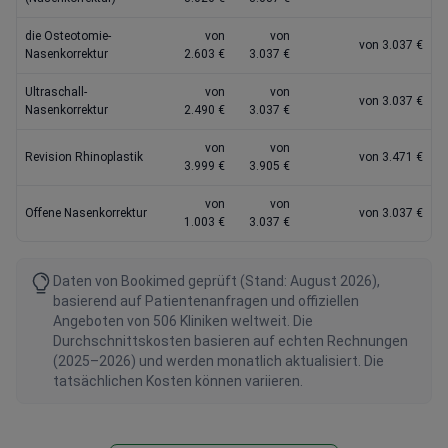
die Osteotomie-
von
von
von 3.037 €
Nasenkorrektur
2.603 €
3.037 €
Ultraschall-
von
von
von 3.037 €
Nasenkorrektur
2.490 €
3.037 €
von
von
Revision Rhinoplastik
von 3.471 €
3.999 €
3.905 €
von
von
Offene Nasenkorrektur
von 3.037 €
1.003 €
3.037 €
Daten von Bookimed geprüft (Stand: August 2026),
basierend auf Patientenanfragen und offiziellen
Angeboten von 506 Kliniken weltweit. Die
Durchschnittskosten basieren auf echten Rechnungen
(2025–2026) und werden monatlich aktualisiert. Die
tatsächlichen Kosten können variieren.