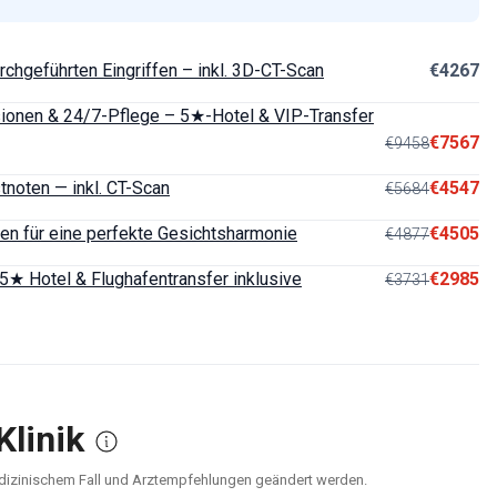
rchgeführten Eingriffen – inkl. 3D-CT-Scan
€4267
usionen & 24/7-Pflege – 5★-Hotel & VIP-Transfer
€7567
€9458
tnoten — inkl. CT-Scan
€4547
€5684
aten für eine perfekte Gesichtsharmonie
€4505
€4877
★ Hotel & Flughafentransfer inklusive
€2985
€3731
Klinik
medizinischem Fall und Arztempfehlungen geändert werden.