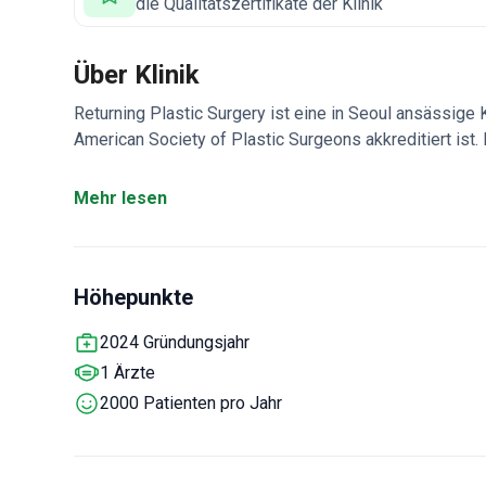
die Qualitätszertifikate der Klinik
Über Klinik
Returning Plastic Surgery ist eine in Seoul ansässige K
American Society of Plastic Surgeons akkreditiert ist.
Patienten in den Bereichen Rhinoplastik, Facelifts, Li
rekonstruktive Chirurgie und Anti-Aging-Behandlungen 
Mehr lesen
alle chirurgischen Eingriffe.
Kooperiert mit ausländisc
Netzwerk.
Bietet digitale Gesundheitsversorgung und
auf Englisch und Chinesisch.
Höhepunkte
2024 Gründungsjahr
1 Ärzte
2000 Patienten pro Jahr