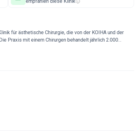
empfahlen diese Klinik
linik für ästhetische Chirurgie, die von der KOIHA und der
 Die Praxis mit einem Chirurgen behandelt jährlich 2.000
dchirurgie und Körperkonturierung. Sie bietet zudem
an.
Verwendet 3D-Bildgebung und digitale Planung für
hen Krankenhäusern über ein globales medizinisches
 Fernberatungssysteme.
Bietet mehrsprachige Unterstützung