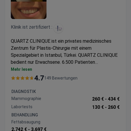
Klinik ist zertifiziert :
QUARTZ CLINIQUE ist ein privates medizinisches
Zentrum für Plastis-Chirurgie mit einem
Spezialgebiet in Istanbul, Türkei. QUARTZ CLINIQUE
bedient nur Erwachsene. 6.500 Patienten
entscheiden sich jedes Jahr für QUARTZ CLINIQUE,
Mehr lesen
um sich medizinisch versorgen zu lassen. Am
4.7
149 Bewertungen
häufigsten besuchen Patienten aus Europa, den
Staaten der Arabischen Liga, den USA, Kanada und
DIAGNOSTIK
Australien die Klinik.
Mammographie
260 € -
434 €
Labortests
130 € -
260 €
BEHANDLUNG
Fettabsaugung
2.742 € -
3.697 €