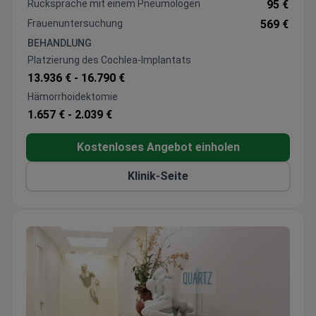
besuchen die Klinik am häufigsten.
Rücksprache mit einem Pneumologen
95 €
Frauenuntersuchung
569 €
BEHANDLUNG
Platzierung des Cochlea-Implantats
13.936 € -
16.790 €
Hämorrhoidektomie
1.657 € -
2.039 €
Kostenloses Angebot einholen
Klinik-Seite