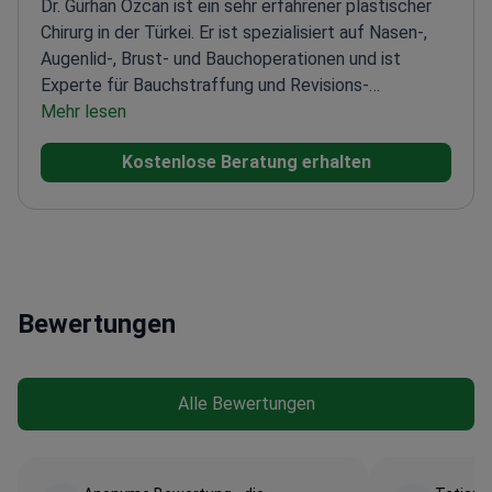
Dr. Gürhan Özcan ist ein sehr erfahrener plastischer
Chirurg in der Türkei. Er ist spezialisiert auf Nasen-,
Augenlid-, Brust- und Bauchoperationen und ist
Experte für Bauchstraffung und Revisions-
Nasenkorrektur. Er ist Gründungsvorsitzender der
Mehr lesen
Abteilung für Plastische Chirurgie an der
Kostenlose Beratung erhalten
Medizinischen Fakultät der Universität Başkent und
Mitglied der Türkischen Gesellschaft für Plastische,
Rekonstruktive und Ästhetische Chirurgie (TSAPS),
der European Association of Plastic Surgeons
(ESPRAS) und des European Board of Plastic
Reconstructive und Ästhetische Chirurgie
Bewertungen
(EBOPRAS).
Alle Bewertungen