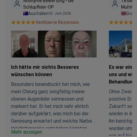
Anonyme Bewertung • die
Tetiana 
Schlupflider-OP
Multifo
Australien
Großb
30. Juni 2026
Verifizierte Rezension.
V
Ich hätte mir nichts Besseres
Es war eine
wünschen können
uns und wir 
Behandlung
Besonders beeindruckt hat mich, wie
mein Chirurg ganz sorgfältig meine
Ohne Zweifel
oberen Augenlider vermessen und
positive Erfa
markiert hat. Er hat mich sehr ehrlich
Zukunft werd
darüber aufgeklärt, was mich bei der
wieder in An
Genesung erwartet und welche Narben
ihn benötigen
möglicherweise entstehen könnten,
wurden umfa
Mehr anzeigen
was ich sehr geschätzt habe. Der
war auf höch