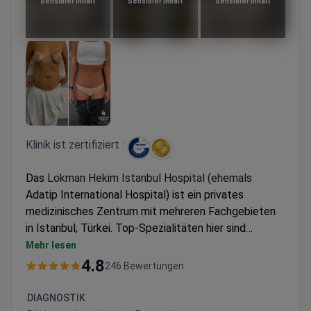
Sensibler Inhalt
Sensibler Inhalt
Sensibler Inhalt
Klinik ist zertifiziert :
Das
Lokman Hekim Istanbul Hospital (ehemals
Adatip International Hospital) ist ein privates
medizinisches Zentrum mit mehreren Fachgebieten
in Istanbul, Türkei. Top-Spezialitäten hier sind
Neurochirurgie, Orthopädie, Wirbelsäulenchirurgie und
Mehr lesen
Chirurgie zur Gewichtsabnahme.
Lokman Hekim
dient
4.8
246 Bewertungen
sowohl Erwachsenen als auch Kindern. Patienten aus
den Staaten der GUS, Afrikas und der Arabischen Liga
DIAGNOSTIK