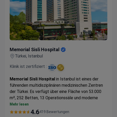
Memorial Sisli Hospital
Memorial Sisli Hospital
Türkei, Istanbul
Klinik ist zertifiziert :
Memorial Sisli Hospital
in Istanbul ist eines der
führenden multidisziplinären medizinischen Zentren
der Türkei. Es verfügt über eine Fläche von 53.000
m², 252 Betten, 13 Operationssäle und moderne
Intensivstationen. Eröffnet im Jahr 2000, war es das
Mehr lesen
erste Krankenhaus in der Türkei und das 21. weltweit,
4.6
419 Bewertungen
das die Akkreditierung der Joint Commission