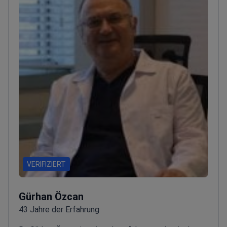
Florence Nightingale Hospital und in der Praxis von
Dr. Ahmet Dilber.
Sie ist vom Gesundheitsministerium
akkreditiert. Dr. Afsar absolvierte Fortbildungen an
der Merz Academy, Ulthera Academy und Tesslift.
Sie nimmt regelmäßig an internationalen Kongressen
wie AMWC Monaco, IMCAS Paris und Dubai Derma
teil.
VERIFIZIERT
Gürhan Özcan
43 Jahre der Erfahrung