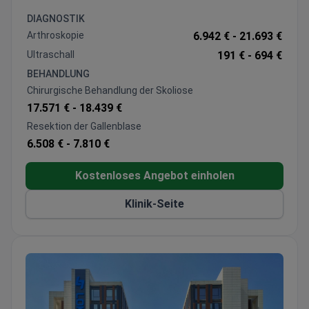
International (JCI) erhielt, was den weltweiten
DIAGNOSTIK
Qualitätsstandard bestätigt.
Arthroskopie
6.942 € -
21.693 €
Das Krankenhaus ist bekannt für seine Expertise in
Ultraschall
191 € -
694 €
Onkologie, Organ- und
BEHANDLUNG
Knochenmarktransplantationen (90 % Erfolgsrate bei
Chirurgische Behandlung der Skoliose
Organtransplantationen), IVF, Neurochirurgie,
17.571 € -
18.439 €
Adipositaschirurgie, Robotikchirurgie und Genetik. Mit
Resektion der Gallenblase
modernster Technologie und spezialisierten Zentren
6.508 € -
7.810 €
ausgestattet, zieht das Memorial Sisli jedes Jahr
Patienten aus 167 Ländern an und verbindet
Kostenloses Angebot einholen
erstklassige medizinische Versorgung mit den
einzigartigen kulturellen und touristischen
Klinik-Seite
Möglichkeiten Istanbuls.