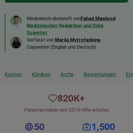
Medizinisch überprüft von
Fahad Mawlood
Medizinischer Redakteur und Data
Scientist
Verfasst von
Mariia Mytrofankina
Copywriter (English und Deutsch)
Kosten
Kliniken
Ärzte
Bewertungen
Em
820
К+
Patienten haben seit 2014 Hilfe erhalten
50
1,500