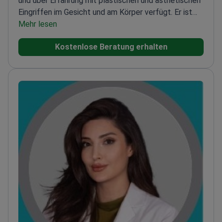
und über Erfahrung mit plastischen und ästhetischen
Eingriffen im Gesicht und am Körper verfügt. Er ist
einer der besten Chirurgen für Bauchdeckenstraffung
Mehr lesen
und Nasenkorrektur weltweit und Mitglied
Kostenlose Beratung erhalten
verschiedener medizinischer Organisationen.