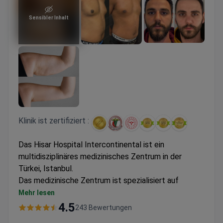
Sensibler Inhalt
Klinik ist zertifiziert :
Das Hisar Hospital Intercontinental ist ein
multidisziplinäres medizinisches Zentrum in der
Türkei, Istanbul.
Das medizinische Zentrum ist spezialisiert auf
kardiovaskuläre Chirurgie bei Kindern und
Mehr lesen
Erwachsenen, Orthopädie, Onkologie,
4.5
243 Bewertungen
Gewichtsreduktionschirurgie und Check-ups. Das