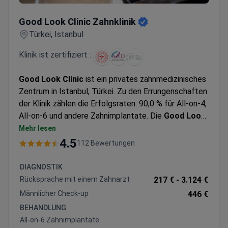
Good Look Clinic Zahnklinik
Good Look Clinic Zahnklinik
Türkei, Istanbul
Klinik ist zertifiziert :
Good Look Clinic
ist ein privates zahnmedizinisches
Zentrum in Istanbul, Türkei. Zu den Errungenschaften
der Klinik zählen die Erfolgsraten: 90,0 % für All-on-4,
All-on-6 und andere Zahnimplantate. Die
Good Look
Clinic
dient sowohl Erwachsenen als auch Kindern.
Mehr lesen
2.000 Patienten entscheiden sich jedes Jahr für die
4.5
112 Bewertungen
medizinische Versorgung der AEG Dental Clinic.
Patienten aus Europa & Commonwealth, dem Balkan
DIAGNOSTIK
und den USA, Kanada, Australien besuchen die Klinik
Rücksprache mit einem Zahnarzt
217 € -
3.124 €
am häufigsten.
Männlicher Check-up
446 €
BEHANDLUNG
All-on-6 Zahnimplantate