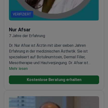
VERIFIZIERT
Nur Afsar
7 Jahre der Erfahrung
Dr. Nur Afsar ist Ärztin mit über sieben Jahren
Erfahrung in der medizinischen Ästhetik. Sie ist
spezialisiert auf Botulinumtoxin, Dermal Filler,
Mesotherapie und Hautverjüngung. Dr. Afsar ist
bekannt für evidenzbasierte und individuelle
Mehr lesen
Behandlungen. Sie beherrscht Ultherapy, Radiesse,
Kostenlose Beratung erhalten
Fadenlifting und nicht-chirurgisches
Gesichtskonturieren.
Sie hat ihr Medizinstudium an
der Eskişehir Osmangazi Universität abgeschlossen
und einen Master in Medizinischer Ästhetik. Dr. Afsar
arbeitete als Fachärztin an der Turkeyana Clinic, im