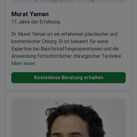
Murat Yaman
11 Jahre der Erfahrung
Dr. Murat Yaman ist ein erfahrener plastischer und
kosmetischer Chirurg. Er ist bekannt für seine
Expertise bei Bauchstraffungsoperationen und die
Anwendung fortschrittlicher chirurgischer Techniken
für optimale Ergebnisse. Er hat eine beeindruckende
Mehr lesen
Anzahl verschiedener Operationen durchgeführt,
Kostenlose Beratung erhalten
darunter über 1,500 Nasenkorrekturen und
Brustvergrößerungen, 500 Facelifts, 1,000 Lifting-
Operationen und rund 1,000 Fettabsaugungen mit der
VASER-Lipo-Technologie.