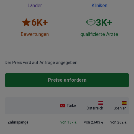
Länder
Kliniken
6
K+
3
K+
Bewertungen
qualifizierte Ärzte
Der Preis wird auf Anfrage angegeben
Preise anfordern
Türkei
Österreich
Spanien
Zahnspange
von 137 €
von 2.603 €
von 262 €