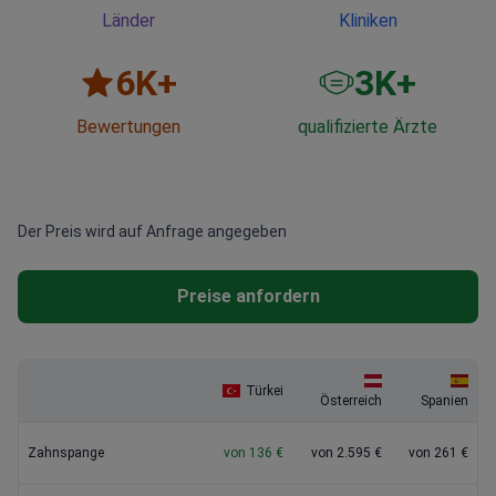
Länder
Kliniken
6
K+
3
K+
Bewertungen
qualifizierte Ärzte
Der Preis wird auf Anfrage angegeben
Preise anfordern
Türkei
Österreich
Spanien
Zahnspange
von 136 €
von 2.595 €
von 261 €