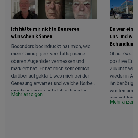
Ich hätte mir nichts Besseres
Es war eine
wünschen können
uns und wir 
Behandlung
Besonders beeindruckt hat mich, wie
mein Chirurg ganz sorgfältig meine
Ohne Zweifel
oberen Augenlider vermessen und
positive Erfa
markiert hat. Er hat mich sehr ehrlich
Zukunft werd
darüber aufgeklärt, was mich bei der
wieder in An
Genesung erwartet und welche Narben
ihn benötigen
möglicherweise entstehen könnten,
wurden umfa
Mehr anzeigen
was ich sehr geschätzt habe. Der
war auf höch
Mehr anzeig
Eingriff wurde nur unter örtlicher
Sie haben ei
Betäubung durchgeführt. Ich befinde
Flughafen, a
mich noch in der frühen Heilungsphase,
organisiert w
fühle mich aber bisher besser als
bequem ins H
erwartet. Das Team der Klinik hat sich
bei jedem Sch