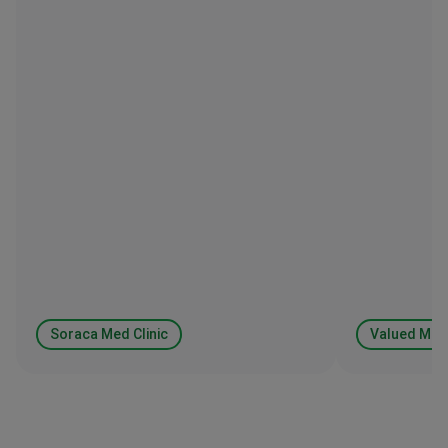
Soraca Med Clinic
Valued Med