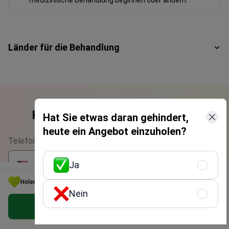
medizinische Behandlung beginnen oder ändern.
Länder für die Behandlung
Kostenlose Beratung erhalten
Hat Sie etwas daran gehindert,
heute ein Angebot einzuholen?
Telefonnummer eingeben
Ja
+1
▼
Holen Sie sich die beste Option für Ihr Budget in Türkei
Nein
Wählen Sie die beste Art und Weise, Sie zu
Kostenloses persönliches Angebot erhalten
kontaktieren
Phone