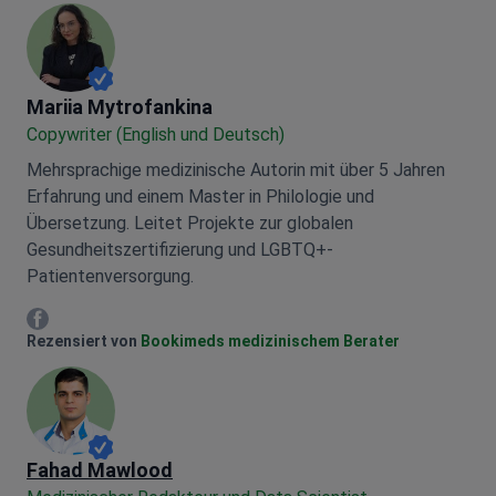
Mariia Mytrofankina
Mariia Mytrofankina
Copywriter (English und Deutsch)
Mehrsprachige medizinische Autorin mit über 5 Jahren
Erfahrung und einem Master in Philologie und
Übersetzung. Leitet Projekte zur globalen
Gesundheitszertifizierung und LGBTQ+-
Patientenversorgung.
Mariia Mytrofankina Facebook
Rezensiert von
Bookimeds medizinischem Berater
Fahad Mawlood