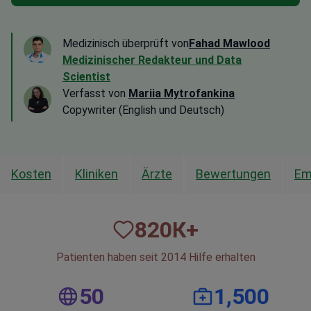
Medizinisch überprüft von
Fahad Mawlood
Medizinischer Redakteur und Data
Scientist
Verfasst von
Mariia Mytrofankina
Copywriter (English und Deutsch)
Kosten
Kliniken
Ärzte
Bewertungen
Em
820
К+
Patienten haben seit 2014 Hilfe erhalten
50
1,500