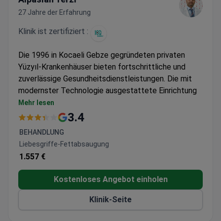
27 Jahre der Erfahrung
Klinik ist zertifiziert :
Die 1996 in Kocaeli Gebze gegründeten privaten
Yüzyıl-Krankenhäuser bieten fortschrittliche und
zuverlässige Gesundheitsdienstleistungen. Die mit
modernster Technologie ausgestattete Einrichtung
verfügt über 5 Operationssäle, spezialisierte
Mehr lesen
Intensivstationen und 44 Patientenstationen. Das
3.4
Krankenhaus ist auf folgende Bereiche spezialisiert:
BEHANDLUNG
Laparoskopische Chirurgie
Liebesgriffe-Fettabsaugung
Ästhetische Plastische und Rekonstruktive
1.557 €
Chirurgie
Hand- und Mikrochirurgie
Kostenloses Angebot einholen
Klinik-Seite