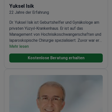
Yuksel Isik
22 Jahre der Erfahrung
Dr. Yuksel Isik ist Geburtshelfer und Gynäkologe am
privaten Yüzyıl-Krankenhaus. Er ist auf das
Management von Hochrisikoschwangerschaften und
laparoskopische Chirurgie spezialisiert. Zuvor war er
als Assistenzprofessor an der medizinischen Fakultät
Mehr lesen
der Universität Kırıkkale tätig. Dr. Isik behandelt
Kostenlose Beratung erhalten
Unfruchtbarkeit und betreut Fälle der
gynäkologischen Onkologie.
Führt laparoskopische
Ovarialzystektomien und Eierstockentfernungen
durch.
Experte für vaginale Ästhetik und chirurgische
Behandlung von Harninkontinenz.
Betreut komplexe
Entbindungen, einschließlich risikoreicher
Kaiserschnitte und vaginaler Geburten.
Arbeitet im
privaten Yüzyıl-Krankenhaus, einer KalDer-
Mitgliedseinrichtung, die jährlich 250.000 Patienten