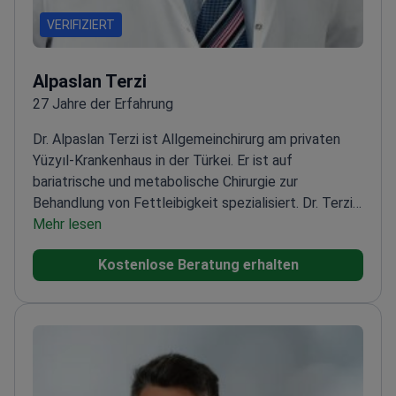
VERIFIZIERT
Alpaslan Terzi
27 Jahre der Erfahrung
Dr. Alpaslan Terzi ist Allgemeinchirurg am privaten
Yüzyıl-Krankenhaus in der Türkei. Er ist auf
bariatrische und metabolische Chirurgie zur
Behandlung von Fettleibigkeit spezialisiert. Dr. Terzi
behandelt Patienten mit Magenverkleinerung
Mehr lesen
(Schlauchmagen), Magenbypass und Magenballon.
Kostenlose Beratung erhalten
Derzeit ist er als Professor an mehreren
medizinischen Einrichtungen in der Region
tätig.
Mitglied der Türkischen Chirurgischen
Gesellschaft und der Gesellschaft für Endokrine
Chirurgie.
Hält eine Erfolgsquote von 100 % bei allen
Patienten, die sich einer
Gewichtsreduktionsoperation unterzogen