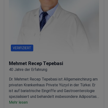
versorgt.
VERIFIZIERT
Mehmet Recep Tepebasi
40 Jahre der Erfahrung
Dr. Mehmet Recep Tepebasi ist Allgemeinchirurg am
privaten Krankenhaus Private Yüzyıl in der Türkei. Er
ist auf bariatrische Eingriffe und Gastroenterologie
spezialisiert und behandelt insbesondere Adipositas
und Verdauungsstörungen. Er führt den Magenballon-
Mehr lesen