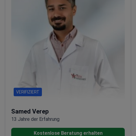
haben.
Besitzt Zertifikate für experimentelle
Zellkulturen und Tierversuche für klinische
Forschung.
Praktiziert in einem von KalDer
akkreditierten Krankenhaus, das jährlich 250.000
Patienten versorgt.
VERIFIZIERT
Samed Verep
13 Jahre der Erfahrung
Kostenlose Beratung erhalten