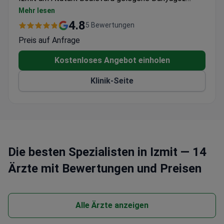
İzmit bietet umfassende Diagnose- und
Mehr lesen
Behandlungsdienste in der Augenheilkunde.
4.8
5 Bewertungen
Preis auf Anfrage
Kostenloses Angebot einholen
Klinik-Seite
Die besten Spezialisten in Izmit — 14
Ärzte mit Bewertungen und Preisen
Alle Ärzte anzeigen