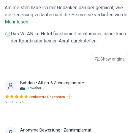
Am meisten habe ich mir Gedanken darüber gemacht, wie
die Genesung verlaufen und die Heimreise verlaufen würde.
Und das nicht ohne Grund. Meine Eindrücke sind bisher
Mehr lesen
gemischt, es ist noch zu früh, um über das Endergebnis zu
Das WLAN im Hotel funktioniert nicht immer, daher kann
sprechen, aber der Ablauf selbst verlief gut. Der Arzt hat
der Koordinator keinen Anruf durchstellen.
die Einsetzung meiner 3–4 NTA-Implantate persönlich
vorgenommen und mir sofort einen genauen Zeitplan
genannt, wann die Krone eingesetzt werden kann, was mich
Show original
sehr beruhigt hat. Die Anweisungen für die Zeit nach der
Operation waren verständlich, und an zusätzlichen Kosten
fielen lediglich die Ausgaben für Medikamente an. Ein
Bohdan
• All-on-6 Zahnimplantate
einziger wichtiger Rat an zukünftige Patienten: Wenn es
Slowakei
möglich ist, verlängert den Aufenthalt nach der Operation,
Verifizierte Rezension.
denn der Rückflug ist sehr anstrengend.
5. Juli 2026
Anonyme Bewertung
• Zahnimplantat