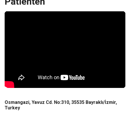
Patienten
Fragen und Bedenken, die ich während der beiden Reisen
hatte. Dafür bin ich ihr sehr dankbar!
Osmangazi, Yavuz Cd. No:310, 35535 Bayraklı/İzmir,
Turkey