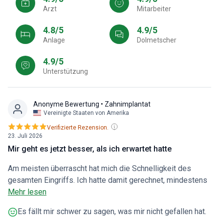
Arzt
Mitarbeiter
4.8/5
4.9/5
Anlage
Dolmetscher
4.9/5
Unterstützung
Anonyme Bewertung
• Zahnimplantat
Vereinigte Staaten von Amerika
Verifizierte Rezension.
23. Juli 2026
Mir geht es jetzt besser, als ich erwartet hatte
Am meisten überrascht hat mich die Schnelligkeit des
gesamten Eingriffs. Ich hatte damit gerechnet, mindestens
vier Stunden auf dem Behandlungsstuhl zu verbringen, doch
Mehr lesen
mein Arzt hat alles in weniger als zwei Stunden erledigt. In
Es fällt mir schwer zu sagen, was mir nicht gefallen hat.
dieser Zeit wurden mir auf äußerst professionelle Weise