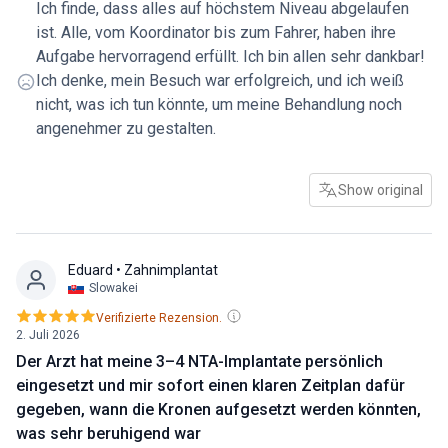
Ich finde, dass alles auf höchstem Niveau abgelaufen
viele kranke Zähne entfernt und 10 Implantate von Nobel
ist. Alle, vom Koordinator bis zum Fahrer, haben ihre
Biocare eingesetzt. Er hat mich vor der Operation
Aufgabe hervorragend erfüllt. Ich bin allen sehr dankbar!
persönlich beraten und den Eingriff selbst durchgeführt.
Ich denke, mein Besuch war erfolgreich, und ich weiß
Jetzt fühle ich mich besser, als ich erwartet hatte. Die Klinik
nicht, was ich tun könnte, um meine Behandlung noch
ist immer erreichbar, was während der Genesungsphase
angenehmer zu gestalten.
sehr wichtig ist. Es gab keine zusätzlichen Kosten.
Zukünftigen Patienten würde ich raten, am Abend vor der
Operation gut zu essen. Und wenn bei Ihnen der
Show original
Behandlungsumfang genauso groß ist wie bei mir, nehmen
Sie sich im Hotel lieber etwas mehr Servietten mit.
Eduard
• Zahnimplantat
Slowakei
Verifizierte Rezension.
2. Juli 2026
Der Arzt hat meine 3–4 NTA-Implantate persönlich
eingesetzt und mir sofort einen klaren Zeitplan dafür
gegeben, wann die Kronen aufgesetzt werden könnten,
was sehr beruhigend war