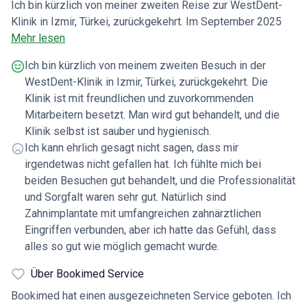
Ich bin kürzlich von meiner zweiten Reise zur WestDent-
Klinik in Izmir, Türkei, zurückgekehrt. Im September 2025
wurden mir alle Zähne gezogen und 12 Zirkoniumimplantate
Mehr lesen
eingesetzt (6 im Oberkiefer, 6 im Unterkiefer), wobei das
Ich bin kürzlich von meinem zweiten Besuch in der
Zahnfleisch über den Implantaten vernäht wurde, um die
WestDent-Klinik in Izmir, Türkei, zurückgekehrt. Die
Osseointegration der Implantate zu unterstützen. Im Januar
Klinik ist mit freundlichen und zuvorkommenden
2026 kehrte ich für die letzte Behandlungsphase und den
Mitarbeitern besetzt. Man wird gut behandelt, und die
Einsatz von 24 Zirkoniumkronen zurück. Dazu mussten die
Klinik selbst ist sauber und hygienisch.
Implantate freigelegt werden. Die Heilungskappen der
Ich kann ehrlich gesagt nicht sagen, dass mir
Implantate wurden entfernt und provisorische Abutments
irgendetwas nicht gefallen hat. Ich fühlte mich bei
eingesetzt, damit Abdrücke von meinem Zahnfleisch, Ober-
beiden Besuchen gut behandelt, und die Professionalität
und Unterkiefer genommen werden konnten. So passen die
und Sorgfalt waren sehr gut. Natürlich sind
Implantate perfekt, wenn meine neuen Zähne mit Hilfe von
Zahnimplantate mit umfangreichen zahnärztlichen
CAD entworfen wurden. Die Abutments wurden dann
Eingriffen verbunden, aber ich hatte das Gefühl, dass
entfernt und die Heilungskappen wieder auf die Implantate
alles so gut wie möglich gemacht wurde.
gesetzt. Am nächsten Tag wurden meine permanenten
Abutments eingesetzt und ich erhielt einige provisorische
Über Bookimed Service
Zähne, die auf meine Abutments gesetzt wurden und
Bookimed hat einen ausgezeichneten Service geboten. Ich
herausgenommen werden konnten. Sie bestanden aus