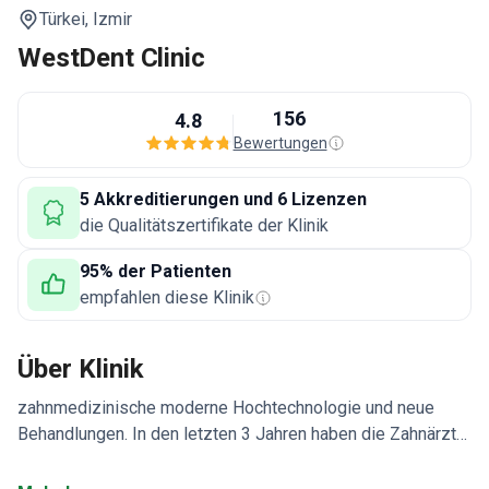
Türkei,
Izmir
WestDent Clinic
156
4.8
Bewertungen
5 Akkreditierungen und 6 Lizenzen
die Qualitätszertifikate der Klinik
95% der Patienten
empfahlen diese Klinik
Über Klinik
zahnmedizinische moderne Hochtechnologie und neue
Behandlungen. In den letzten 3 Jahren haben die Zahnärzte
der West Dental Clinic über 15.000 zahnärztliche
Operationen durchgeführt. Das Team zeigt eine