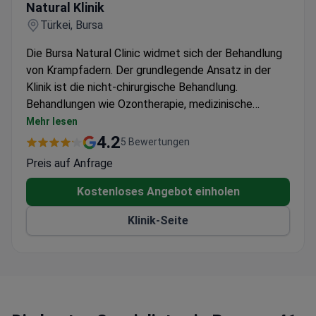
Natural Klinik
Türkei, Bursa
Die Bursa Natural Clinic widmet sich der Behandlung
von Krampfadern. Der grundlegende Ansatz in der
Klinik ist die nicht-chirurgische Behandlung.
Behandlungen wie Ozontherapie, medizinische
Hautästhetik, Stammzellen und Hauterneuerung sind
Mehr lesen
ebenfalls erhältlich. Die Klinik wurde von Dr. Yunus
4.2
5 Bewertungen
Keser Yılmaz, einem Gefäßexperten mit mehr als 15
Preis auf Anfrage
Jahren Erfahrung, gegründet.
Kostenloses Angebot einholen
Klinik-Seite