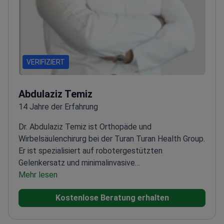
VERIFIZIERT
Abdulaziz Temiz
14 Jahre der Erfahrung
Dr. Abdulaziz Temiz ist Orthopäde und
Wirbelsäulenchirurg bei der Turan Turan Health Group.
Er ist spezialisiert auf robotergestützten
Gelenkersatz und minimalinvasive
Wirbelsäulenchirurgie. Dr. Temiz erwarb in Amsterdam
Mehr lesen
ein Zertifikat für das Mako-Robotersystem. Er
Kostenlose Beratung erhalten
behandelt komplexe Erkrankungen wie Skoliose,
Coxarthrose und Knochenbrüche.
Verwendet die
Systeme NAVIO 7 und Mako für den