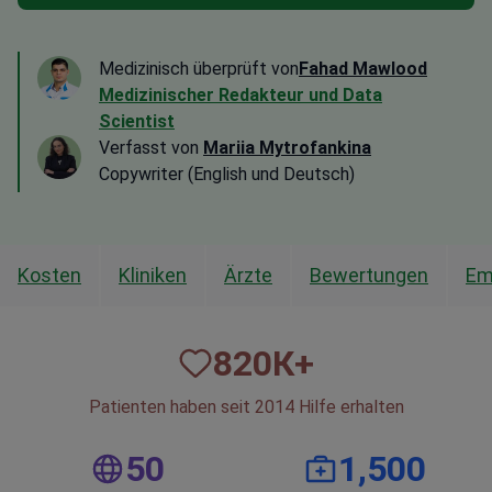
Medizinisch überprüft von
Fahad Mawlood
Medizinischer Redakteur und Data
Scientist
Verfasst von
Mariia Mytrofankina
Copywriter (English und Deutsch)
Kosten
Kliniken
Ärzte
Bewertungen
Em
820
К+
Patienten haben seit 2014 Hilfe erhalten
50
1,500