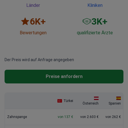
Länder
Kliniken
6
K+
3
K+
Bewertungen
qualifizierte Ärzte
Der Preis wird auf Anfrage angegeben
Preise anfordern
Türkei
Österreich
Spanien
Zahnspange
von 137 €
von 2.603 €
von 262 €