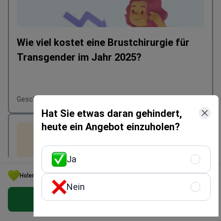
Wie viel kostet eine Brustchirurgie für
Transgender im Jahr 2025?
Geschrieben von Mariia Mytrofankina
Hat Sie etwas daran gehindert,
heute ein Angebot einzuholen?
Ja
Holen Sie sich die beste Option für Ihr Budget in Türkei
Nein
Kostenloses persönliches Angebot erhalten
Wie funktioniert die Top-Chirurgie?