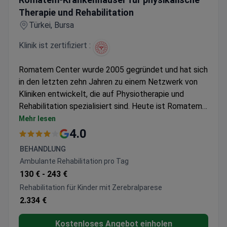
Therapie und Rehabilitation
Türkei, Bursa
Klinik ist zertifiziert :
Romatem Center wurde 2005 gegründet und hat sich
in den letzten zehn Jahren zu einem Netzwerk von
Kliniken entwickelt, die auf Physiotherapie und
Rehabilitation spezialisiert sind. Heute ist Romatem
in 5 türkischen Städten vertreten. Romatem verfügt
Mehr lesen
über eine High-Tech-Roboterausrüstung und
4.0
verwendet die neuesten Techniken zur Rehabilitation
BEHANDLUNG
von Patienten mit verschiedenen Krankheiten und
Ambulante Rehabilitation pro Tag
Verletzungen. Das Zentrum kooperiert mit vielen
130 € -
243 €
großen türkischen Krankenhäusern.
Rehabilitation für Kinder mit Zerebralparese
2.334 €
Kostenloses Angebot einholen