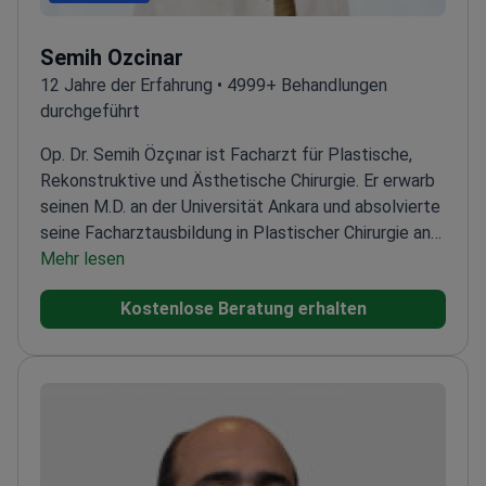
Semih Ozcinar
12 Jahre der Erfahrung • 4999+ Behandlungen
durchgeführt
Op. Dr. Semih Özçınar ist Facharzt für Plastische,
Rekonstruktive und Ästhetische Chirurgie. Er erwarb
seinen M.D. an der Universität Ankara und absolvierte
seine Facharztausbildung in Plastischer Chirurgie an
der İnönü-Universität. Er ist Mitglied der International
Mehr lesen
Society of Aesthetic Plastic Surgery (ISAPS).
Zu
Kostenlose Beratung erhalten
seinen wissenschaftlichen Arbeiten zählt ein
mündlicher Vortrag auf dem Nationalkongress 2022
der Türkischen Gesellschaft für Plastische,
Rekonstruktive und Ästhetische Chirurgie mit dem
Titel „Retrospektive Analyse regionaler, freier und
lokaler Lappen in der Kopf-Hals-Rekonstruktion“.
Außerdem verfasste er eine Abschlussarbeit über