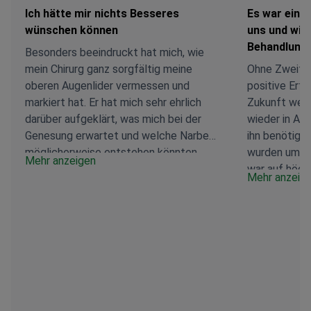
Ich hätte mir nichts Besseres
Es war eine
wünschen können
uns und wir 
Behandlung
Besonders beeindruckt hat mich, wie
mein Chirurg ganz sorgfältig meine
Ohne Zweifel
oberen Augenlider vermessen und
positive Erfa
markiert hat. Er hat mich sehr ehrlich
Zukunft werd
darüber aufgeklärt, was mich bei der
wieder in An
Genesung erwartet und welche Narben
ihn benötigen
möglicherweise entstehen könnten,
wurden umfa
Mehr anzeigen
was ich sehr geschätzt habe. Der
war auf höch
Mehr anzeig
Eingriff wurde nur unter örtlicher
Sie haben ei
Betäubung durchgeführt. Ich befinde
Flughafen, a
mich noch in der frühen Heilungsphase,
organisiert w
fühle mich aber bisher besser als
bequem ins H
erwartet. Das Team der Klinik hat sich
bei jedem Sch
regelmäßig bei mir gemeldet, um nach
für den Serv
meinem Befinden zu fragen, und es sind
vereinbarten
keinerlei zusätzliche Kosten
zusätzlichen 