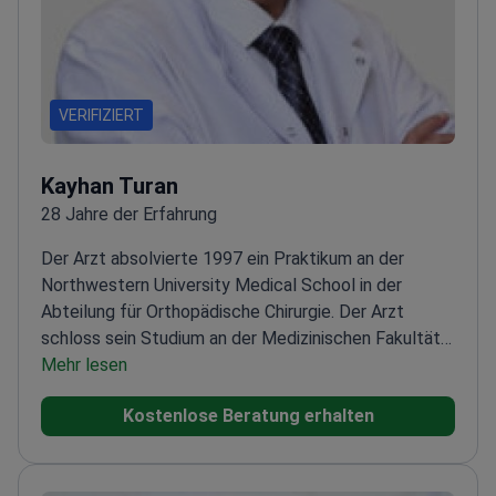
VERIFIZIERT
Kayhan Turan
28 Jahre der Erfahrung
Der Arzt absolvierte 1997 ein Praktikum an der
Northwestern University Medical School in der
Abteilung für Orthopädische Chirurgie. Der Arzt
schloss sein Studium an der Medizinischen Fakultät
der Universität Uludağ mit Schwerpunkt Orthopädie
Mehr lesen
und Traumatologie ab und besitzt auch einen
Kostenlose Beratung erhalten
Bachelor-Abschluss der Medizinischen Fakultät der
Universität Istanbul Çapa.<\/p>
Der Arzt ist Mitglied
mehrerer angesehener Organisationen, darunter die