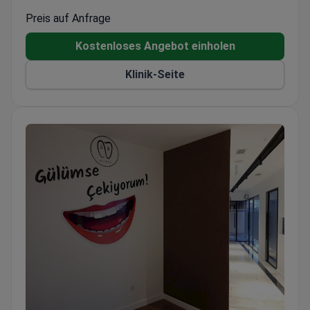
VIP-Services: Die Klinik verfügt über Hightech-
Preis auf Anfrage
Ausstattung und komfortable Zimmer.
Kostenloses Angebot einholen
Klinik-Seite