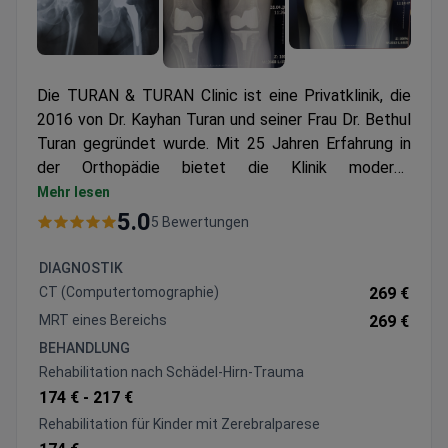
Die TURAN & TURAN Clinic ist eine Privatklinik, die
2016 von Dr. Kayhan Turan und seiner Frau Dr. Bethul
Turan gegründet wurde. Mit 25 Jahren Erfahrung in
der Orthopädie bietet die Klinik moderne
Möglichkeiten der Knochen-, Muskel- und
Mehr lesen
Gelenkbehandlung.
5.0
5 Bewertungen
DIAGNOSTIK
CT (Computertomographie)
269 €
MRT eines Bereichs
269 €
BEHANDLUNG
Rehabilitation nach Schädel-Hirn-Trauma
174 € -
217 €
Rehabilitation für Kinder mit Zerebralparese