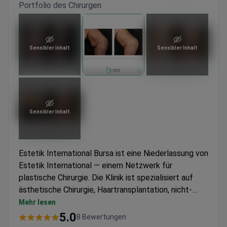
Portfolio des Chirurgen
Sensibler Inhalt
Sensibler Inhalt
Sensibler Inhalt
Estetik International Bursa ist eine Niederlassung von
Estetik International — einem Netzwerk für
plastische Chirurgie. Die Klinik ist spezialisiert auf
ästhetische Chirurgie, Haartransplantation, nicht-
chirurgische Schönheitsverfahren (Botox,
Mehr lesen
Spinnennetz-Facelifting), Zahnheilkunde und
5.0
8 Bewertungen
Stammzellenbehandlung. Jeder Patient erhält hier