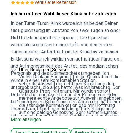
Verifizierte Rezension.
Ich bin mit der Wahl dieser Klinik sehr zufrieden
In der Turan-Turan-Klinik wurde ich an beiden Beinen
fast gleichzeitig im Abstand von zwei Tagen an einer
Hüfttotalendoprothese operiert. Die Operation
wurde als kompliziert eingestuft. Von den ersten
Tagen meines Aufenthalts in der Klinik bis zu meiner
Entlassung war ich wirklich von aufrichtiger Fürsorge
und Aufmerksamkeit des Arztes, des medizinischen
Über Bookimed Service
Personals und des Dolmetschers umgeben. Ich
Vielen Dank an Bookimed für die Qualität und die
wurde in einer sehr komfortablen Station
schnelle Auswahl der richtigen Klinik nach dem
untergebracht, die alles hatte, was ich brauchte. Der
Qualitäts-Preis-Kriterium. Mir wurden sofort
Dolmetscher und Assistent in der Person von Eldar
mehrere echte Angebote zur Auswahl angeboten,
ließ mich keinen Schritt aus den Augen und half beim
die ständige Kommunikation gab mir Hoffnung
Übersetzen, beriet, gab nützliche Ratschläge und
auf eine baldige Genesung. Sehr aufmerksames
führte mich buchstäblich an der Hand zu den Ärzten,
Mehr anzeigen
Personal. Vielen Dank !!!!
bei denen ich untersucht wurde, vom Röntgenraum
bis zum Anästhesisten vor der Operation. Die
Turan Turan Health Group
Kayhan Turan