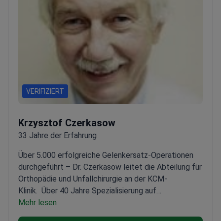
VERIFIZIERT
Krzysztof Czerkasow
33 Jahre der Erfahrung
Über 5.000 erfolgreiche Gelenkersatz-Operationen
durchgeführt – Dr. Czerkasow leitet die Abteilung für
Orthopädie und Unfallchirurgie an der KCM-
Klinik.
Über 40 Jahre Spezialisierung auf
Sportmedizin und Rehabilitation
Mehr lesen
Fellowship-
Ausbildung in fortgeschrittenen prothetischen