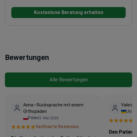
Kniearthroskopie und VKB-Rekonstruktion
Mitglied
Kostenlose Beratung erhalten
der European Society of Sports Surgery and Knee
Arthroscopy
Absolvent der Medizinischen Akademie
in Breslau
Bewertungen
Alle Bewertungen
Аnna • Rücksprache mit einem
Valerіi 
Orthopäden
Ukrai
Polen
3. Mai 2026
V
Verifizierte Rezension.
Den Patient