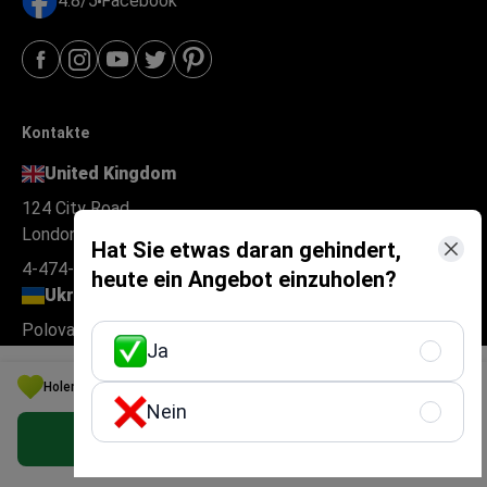
4.8/5
Facebook
Kontakte
United Kingdom
124 City Road
London EC1V 2NX
Hat Sie etwas daran gehindert,
4-474-414-471-50
heute ein Angebot einzuholen?
Ukraine
Polova Street 21
Ja
Kyiv 03056
Holen Sie sich die beste Orthopädie Option für Ihr Budget in Polen
0-800-21-21-08
Nein
Turkey
Kostenloses persönliches Angebot erhalten
Numara 23 Ofis Yonetimi Danismanlik Ltd. Şti.
Fatih Sultan Mehmet Mahallesi Poligon Caddesi, Buyaka 2