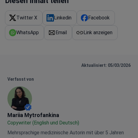
Diesen Inhalt teilen
Twitter X
Linkedin
Facebook
WhatsApp
Email
Link anzeigen
Aktualisiert: 05/03/2026
Verfasst von
Mariia Mytrofankina
Mariia Mytrofankina
Copywriter (English und Deutsch)
Mehrsprachige medizinische Autorin mit über 5 Jahren