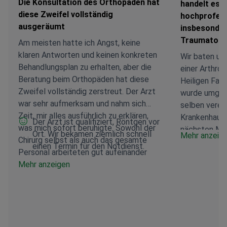
Die Konsultation des Orthopäden hat
handelt es s
diese Zweifel vollständig
hochprofessi
ausgeräumt
insbesondere
Traumatolo
Am meisten hatte ich Angst, keine
klaren Antworten und keinen konkreten
Wir baten um
Behandlungsplan zu erhalten, aber die
einer Arthros
Beratung beim Orthopäden hat diese
Heiligen Fami
Zweifel vollständig zerstreut. Der Arzt
wurde umge
war sehr aufmerksam und nahm sich
selben verei
Zeit, mir alles ausführlich zu erklären,
Krankenhaus 
Der Arzt ist qualifiziert, Röntgen vor
was mich sofort beruhigte. Sowohl der
nächsten Mor
Ort. Wir bekamen ziemlich schnell
Mehr anzeig
Chirurg selbst als auch das gesamte
Patienten vo
einen Termin für den Notdienst.
Personal arbeiteten gut aufeinander
sich um eine 
abgestimmt und professionell, ich
Mehr anzeigen
insbesondere 
fühlte mich in jeder Phase gut
Traumatologie
unterstützt. In der Klinik ist alles
Minuspunkt i
hervorragend organisiert. Der
die Antwort d
Genesungsprozess liegt noch vor mir,
Termin zu ver
aber dank dieser Herangehensweise bin
die Klinik ke