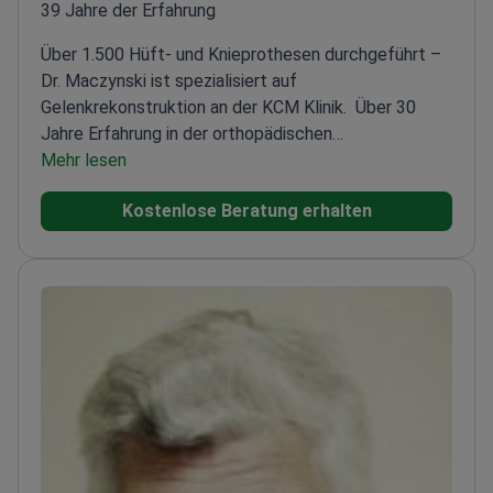
39 Jahre der Erfahrung
Über 1.500 Hüft- und Knieprothesen durchgeführt –
Dr. Maczynski ist spezialisiert auf
Gelenkrekonstruktion an der KCM Klinik.
Über 30
Jahre Erfahrung in der orthopädischen
Chirurgie
Mehr lesen
Zertifiziert für fortschrittliche Hüft-, Knie-
und Kapoplastik-Implantate
Leiter der Orthopädie am
Kostenlose Beratung erhalten
Regionalkrankenhaus Jelenia Góra
Experte für
primären Gelenkersatz und komplexe Revisionen