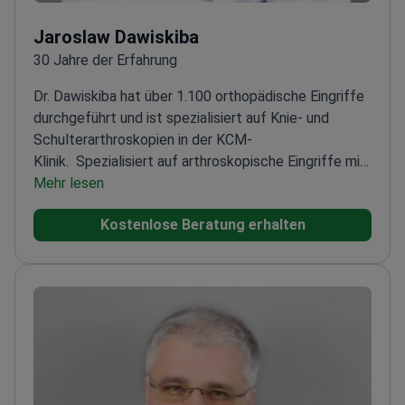
Jaroslaw Dawiskiba
30 Jahre der Erfahrung
Dr. Dawiskiba hat über 1.100 orthopädische Eingriffe
durchgeführt und ist spezialisiert auf Knie- und
Schulterarthroskopien in der KCM-
Klinik.
Spezialisiert auf arthroskopische Eingriffe mit
Titan- und bioabsorbierbaren Implantaten
Mehr lesen
Leitet die
Abteilung für Orthopädie und Traumatologie in der
Kostenlose Beratung erhalten
KCM-Klinik
Experte für die posttraumatische
Rekonstruktion von Kreuzbändern
Führt
diagnostische und chirurgische Video-Arthroskopien
des Kniegelenks durch