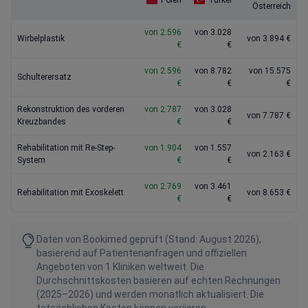
Polen
Türkei
Österreich
von 2.596
von 3.028
Wirbelplastik
von 3.894 €
€
€
von 2.596
von 8.782
von 15.575
Schulterersatz
€
€
€
Rekonstruktion des vorderen
von 2.787
von 3.028
von 7.787 €
Kreuzbandes
€
€
Rehabilitation mit Re-Step-
von 1.904
von 1.557
von 2.163 €
System
€
€
von 2.769
von 3.461
Rehabilitation mit Exoskelett
von 8.653 €
€
€
Daten von Bookimed geprüft (Stand: August 2026),
basierend auf Patientenanfragen und offiziellen
Angeboten von 1 Kliniken weltweit. Die
Durchschnittskosten basieren auf echten Rechnungen
(2025–2026) und werden monatlich aktualisiert. Die