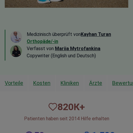
Medizinisch überprüft von
Kayhan Turan
Orthopäde/-in
Verfasst von
Mariia Mytrofankina
Copywriter (English und Deutsch)
Vorteile
Kosten
Kliniken
Ärzte
Bewertu
820
К+
Patienten haben seit 2014 Hilfe erhalten