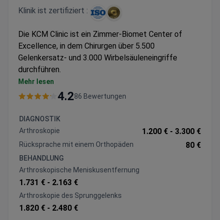
Klinik ist zertifiziert :
Die KCM Clinic ist ein Zimmer-Biomet Center of
Excellence, in dem Chirurgen über 5.500
Gelenkersatz- und 3.000 Wirbelsäuleneingriffe
durchführen.
Spezialisiert auf minimalinvasive Techniken für
Mehr lesen
Knie-, Hüft- und Wirbelsäulenoperationen
4.2
86 Bewertungen
Verwendet Implantate von Zimmer Biomet und
DePuy Synthes für Gelenkersatz
DIAGNOSTIK
Bietet arthroskopische Eingriffe an, einschließlich
Arthroskopie
1.200 € -
3.300 €
VKB-Rekonstruktion und
Rücksprache mit einem Orthopäden
80 €
Rotatorenmanschettenreparatur
BEHANDLUNG
ISO-zertifizierte Einrichtung mit spezialisierter
Arthroskopische Meniskusentfernung
orthopädischer Abteilung
1.731 € -
2.163 €
Arthroskopie des Sprunggelenks
1.820 € -
2.480 €