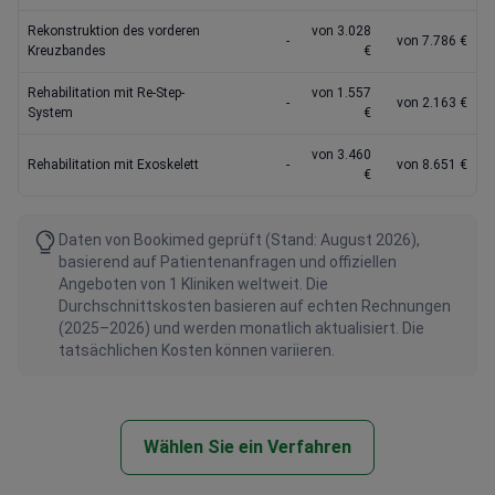
Rekonstruktion des vorderen
von 3.028
-
von 7.786 €
Kreuzbandes
€
Rehabilitation mit Re-Step-
von 1.557
-
von 2.163 €
System
€
von 3.460
Rehabilitation mit Exoskelett
-
von 8.651 €
€
Daten von Bookimed geprüft (Stand: August 2026),
basierend auf Patientenanfragen und offiziellen
Angeboten von 1 Kliniken weltweit. Die
Durchschnittskosten basieren auf echten Rechnungen
(2025–2026) und werden monatlich aktualisiert. Die
tatsächlichen Kosten können variieren.
Wählen Sie ein Verfahren