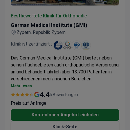
German Medical Institute (GMI)
Bestbewertete Klinik für Orthopädie
German Medical Institute (GMI)
Zypern, Republik Zypern
Klinik ist zertifiziert :
Das German Medical Institute (GMI) bietet neben
seinen Fachgebieten auch orthopädische Versorgung
an und behandelt jährlich über 13.700 Patienten in
verschiedenen medizinischen Bereichen.
Mehrfachspezialisierte Klinik mit integrierten
Mehr lesen
orthopädischen Leistungen in der umfassenden
4.4
5 Bewertungen
Versorgung
Preis auf Anfrage
Dient hauptsächlich erwachsenen Patienten aus
internationalen Regionen, einschließlich der GUS-
Kostenloses Angebot einholen
Staaten und Europa
Klinik-Seite
Private Einrichtung mit persönlicher medizinischer