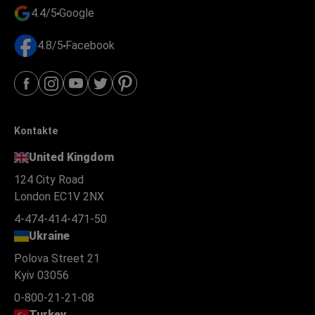
4.4/5
Google
4.8/5
Facebook
Kontakte
United Kingdom
124 City Road
London EC1V 2NX
4-474-414-471-50
Ukraine
Polova Street 21
Kyiv 03056
0-800-21-21-08
Turkey