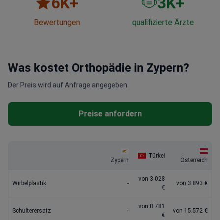
6
K+
3
K+
Bewertungen
qualifizierte Ärzte
Was kostet Orthopädie in Zypern?
Der Preis wird auf Anfrage angegeben
Preise anfordern
Türkei
Zypern
Österreich
von 3.028
Wirbelplastik
-
von 3.893 €
€
von 8.781
Schulterersatz
-
von 15.572 €
€