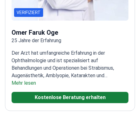
VERIFIZIERT
Omer Faruk Oge
25 Jahre der Erfahrung
Der Arzt hat umfangreiche Erfahrung in der
Ophthalmologie und ist spezialisiert auf
Behandlungen und Operationen bei Strabismus,
Augenästhetik, Amblyopie, Katarakten und
Netzhauterkrankungen. Darüber hinaus ist der Arzt
Mehr lesen
versiert in der pädiatrischen Augengesundheit und
Kostenlose Beratung erhalten
führt umfassende allgemeine Augenuntersuchungen
durch.<\/p>
Nach dem Abschluss an der
Medizinischen Fakultät in Istanbul absolvierte der
Arzt die Spezialisierung am Beyoğlu Augen-Trainings-
und Forschungs-Krankenhaus. Der Arzt ist Mitglied
der Türkischen Medizinischen Vereinigung, der