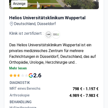
Anzeige
Helios Universitätsklinikum Wuppertal
Helios Universitätsklinikum Wuppertal
Deutschland, Düsseldorf
Klinik ist zertifiziert :
Das Helios Universitätsklinikum Wuppertal ist ein
privates medizinisches Zentrum für mehrere
Fachrichtungen in Düsseldorf, Deutschland, das auf
Orthopädie, Urologie, Herzchirurgie und
Allgemeinchirurgie spezialisiert ist. Das Krankenhaus
Mehr lesen
behandelt sowohl Erwachsene als auch Kinder und
2.6
wird jährlich von rund 150.000 Patienten gewählt. Es
DIAGNOSTIK
wird am häufigsten von Patienten aus den GUS-
MRT eines Bereichs
798 € -
1.197 €
Staaten, dem Balkan und den Staaten der
Arthroskopie
4.989 € -
7.983 €
Arabischen Liga besucht.
BEHANDLUNG
Hüftarthroskopie