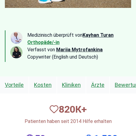
Medizinisch überprüft von
Kayhan Turan
Orthopäde/-in
Verfasst von
Mariia Mytrofankina
Copywriter (English und Deutsch)
Vorteile
Kosten
Kliniken
Ärzte
Bewertu
820
К+
Patienten haben seit 2014 Hilfe erhalten