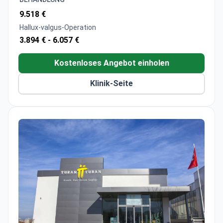
Spezialisiert auf Skoliosekorrekturen mit
9.518 €
Neuromonitoring und maßgeschneiderten
Hallux-valgus-Operation
Implantatlösungen
3.894 € -
6.057 €
Verfügt über ein 3-Tesla-MRT für detaillierte
präoperative Diagnostik und Planung
Kostenloses Angebot einholen
Klinik-Seite