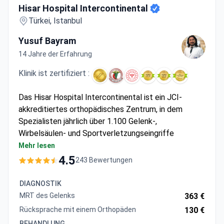
Hisar Hospital Intercontinental
Türkei, Istanbul
Yusuf Bayram
14 Jahre der Erfahrung
Klinik ist zertifiziert :
Das Hisar Hospital Intercontinental ist ein JCI-
akkreditiertes orthopädisches Zentrum, in dem
Spezialisten jährlich über 1.100 Gelenk-,
Wirbelsäulen- und Sportverletzungseingriffe
durchführen.
Mehr lesen
Bietet robotergestützte MAKOplasty für Knie-
4.5
243 Bewertungen
und Hüftprothesen mit präziser
Implantatplatzierung
DIAGNOSTIK
Verwendet das FAST FIX-Nahtsystem für
MRT des Gelenks
363 €
dauerhafte Meniskusreparaturen bei
Rücksprache mit einem Orthopäden
130 €
arthroskopischen Eingriffen
BEHANDLUNG