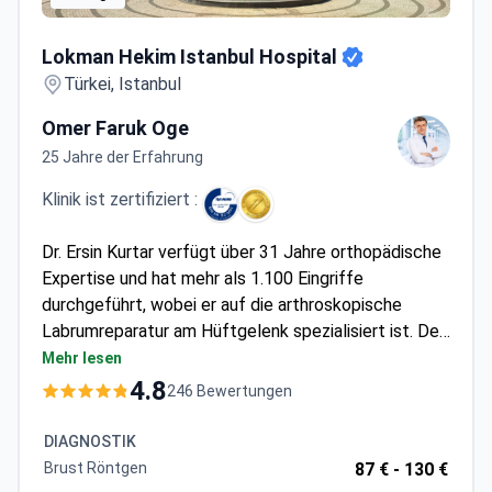
Lokman Hekim Istanbul Hospital
Lokman Hekim Istanbul Hospital
Türkei, Istanbul
Omer Faruk Oge
25 Jahre der Erfahrung
Klinik ist zertifiziert :
Dr. Ersin Kurtar verfügt über 31 Jahre orthopädische
Expertise und hat mehr als 1.100 Eingriffe
durchgeführt, wobei er auf die arthroskopische
Labrumreparatur am Hüftgelenk spezialisiert ist. Der
Eingriff kostet etwa 9.500 € – dies umfasst in der
Mehr lesen
Regel die Operation, 3-4 Übernachtungen im
4.8
246 Bewertungen
Krankenhaus mit Begleitperson, Hotelunterkunft,
Diagnostik, Transfers und die postoperative
DIAGNOSTIK
Betreuung. Das Lokman Hekim Istanbul Hospital ist
Brust Röntgen
87 € -
130 €
JCI- und ISO 9001-akkreditiert, was internationale