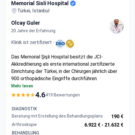
Memorial Sisli Hospital
Türkei, Istanbul
Olcay Guler
20 Jahre der Erfahrung
Klinik ist zertifiziert :
Das Memorial Şişli Hospital besitzt die JCI-
Akkreditierung als erste international zertifizierte
Einrichtung der Türkei, in der Chirurgen jährlich über
900 orthopädische Eingriffe durchführen.
Spezialisiert auf robotergestützte Operationen
Mehr lesen
mit dem MAKO/Stryker-System für Gelenkersatz
4.6
419 Bewertungen
Bietet umfassende Wirbelsäulenbehandlungen,
einschließlich Skoliosekorrektur und
DIAGNOSTIK
minimalinvasiver Techniken
Beratung mit Erstellung des Behandlungsplans
190 €
Führt verschiedene arthroskopische Eingriffe an
Arthroskopie
6.922 € -
21.632 €
Schultern, Knien und Knöcheln durch
BEHANDLUNG