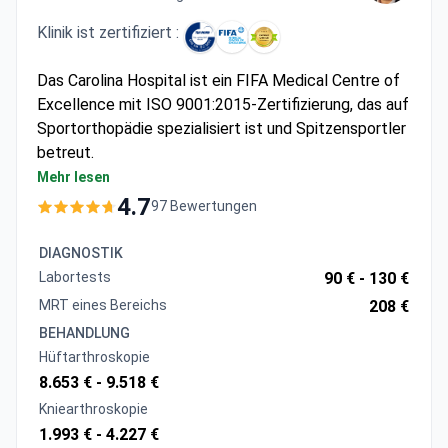
Klinik ist zertifiziert :
Das Carolina Hospital ist ein FIFA Medical Centre of
Excellence mit ISO 9001:2015-Zertifizierung, das auf
Sportorthopädie spezialisiert ist und Spitzensportler
betreut.
Chirurgen haben über 1.100 Hüftprothesen und
Mehr lesen
900 Knieeingriffe durchgeführt
4.7
97 Bewertungen
Bietet robotergestützte Chirurgie mit dem Cori
System und maßgeschneiderte 3D-Implantate
DIAGNOSTIK
Spezialisiert auf minimalinvasive Techniken,
Labortests
90 € -
130 €
einschließlich arthroskopischer Verfahren
MRT eines Bereichs
208 €
Entwickelte einzigartige Methoden zur
BEHANDLUNG
pädiatrischen ACL-Rekonstruktion
Hüftarthroskopie
8.653 € -
9.518 €
Kniearthroskopie
1.993 € -
4.227 €