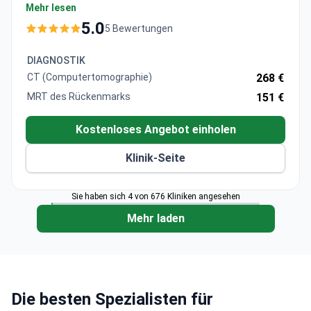
durchgeführt hat.
Mehr lesen
Spezialisiert auf robotergestützte Knie- und
5.0
5 Bewertungen
Hüftarthroplastik mit Smith & Nephew Prothesen
Bietet präzise Wirbelsäulenchirurgie mit MAZOR X
DIAGNOSTIK
Stealth mit 98,7% Präzision
CT (Computertomographie)
268 €
Bietet umfassende Diagnostik einschließlich CT-
MRT des Rückenmarks
151 €
und MRT-Scans
Pionier der Roboterchirurgie in der Türkei mit über
Kostenloses Angebot einholen
25 Jahren orthopädischer Innovation
Klinik-Seite
Sie haben sich 4 von 676 Kliniken angesehen
Mehr laden
Die besten Spezialisten für