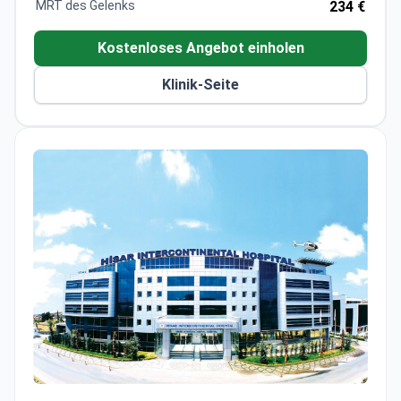
MRT des Gelenks
234 €
Qualitätsstandards garantiert. Der arthroskopische
Ansatz von Dr. Kurtar minimiert Gewebeschäden für
Kostenloses Angebot einholen
eine schnellere Genesung.
Klinik-Seite
Hisar Hospital Intercontinental