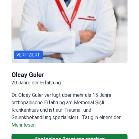
VERIFIZIERT
Olcay Guler
20 Jahre der Erfahrung
Dr. Olcay Guler verfügt über mehr als 15 Jahre
orthopädische Erfahrung am Memorial Şişli
Krankenhaus und ist auf Trauma- und
Gelenkbehandlung spezialisiert.
Tätig in einem der
führenden Privatkrankenhäuser der
Mehr lesen
Türkei
Umfangreiche Erfahrung in mehreren