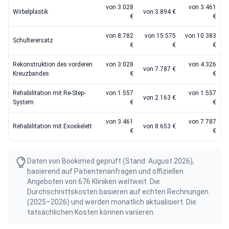
von 3.028
von 3.461
Wirbelplastik
von 3.894 €
€
€
von 8.782
von 15.575
von 10.383
Schulterersatz
€
€
€
Rekonstruktion des vorderen
von 3.028
von 4.326
von 7.787 €
Kreuzbandes
€
€
Rehabilitation mit Re-Step-
von 1.557
von 1.557
von 2.163 €
System
€
€
von 3.461
von 7.787
Rehabilitation mit Exoskelett
von 8.653 €
€
€
Daten von Bookimed geprüft (Stand: August 2026),
basierend auf Patientenanfragen und offiziellen
Angeboten von 676 Kliniken weltweit. Die
Durchschnittskosten basieren auf echten Rechnungen
(2025–2026) und werden monatlich aktualisiert. Die
tatsächlichen Kosten können variieren.