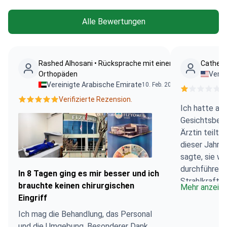
Alle Bewertungen
Rashed Alhosani • Rücksprache mit einem
Catheri
Orthopäden
Verei
Vereinigte Arabische Emirate
10. Feb. 2024
V
Verifizierte Rezension.
Ich hatte au
Gesichtsbeha
Ärztin teilte
dieser Jahres
sagte, sie w
durchführen,
In 8 Tagen ging es mir besser und ich
Strahlkraft v
brauchte keinen chirurgischen
Mehr anzeig
würde. Es han
Eingriff
wollte jedoch
Ich mag die Behandlung, das Personal
mir Botox und
und die Umgebung. Besonderer Dank