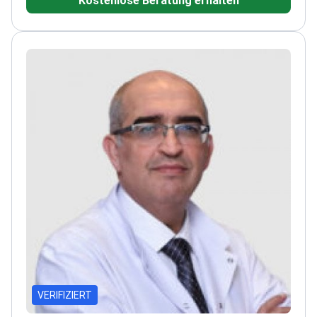
Kostenlose Beratung erhalten
renommierten Institutionen
Spezialisiert auf
orthopädische Fälle bei Erwachsenen und
Kindern
Schwerpunkt auf Traumamanagement und
Gelenkerhalt
VERIFIZIERT