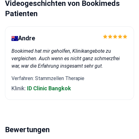
Videogeschichten von Bookimeds
Türkischen Ophthalmologischen Vereinigung und der
Europäischen Gesellschaft für Katarakt- und
Patienten
Refraktive Chirurgen.<\/p>
Andre
Bookimed hat mir geholfen, Klinikangebote zu
vergleichen. Auch wenn es nicht ganz schmerzfrei
war, war die Erfahrung insgesamt sehr gut.
Verfahren: Stammzellen Therapie
Klinik:
ID Clinic Bangkok
Bewertungen