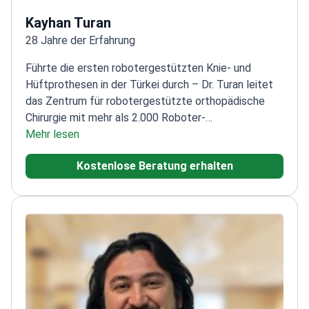
Kayhan Turan
28 Jahre der Erfahrung
Führte die ersten robotergestützten Knie- und
Hüftprothesen in der Türkei durch – Dr. Turan leitet
das Zentrum für robotergestützte orthopädische
Chirurgie mit mehr als 2.000 Roboter-
OPs.
Mehr lesen
Ausgebildet in der kinematischen Knie-Technik
von Steven Howell
Direktor der TT Orthopedic
Kostenlose Beratung erhalten
Academy, bildet international Chirurgen aus
Mitglied
der Arthroscopy Association of North America
(AANA)
Verwendet das Journey II
Knieprothesensystem