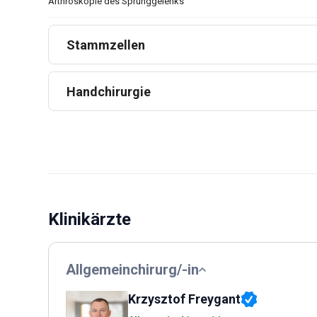
Arthroskopie des Sprunggelenks
Stammzellen
Handchirurgie
Klinikärzte
Allgemeinchirurg/-in
Krzysztof Freygant