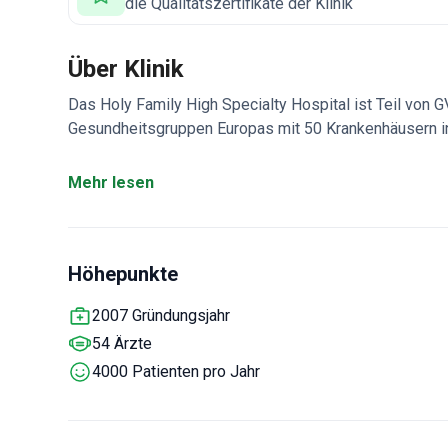
die Qualitätszertifikate der Klinik
Über Klinik
Das Holy Family High Specialty Hospital ist Teil von 
Gesundheitsgruppen Europas mit 50 Krankenhäusern i
gegründete Spezialkrankenhaus für fortgeschrittene m
Leistungsspektrum kontinuierlich erweitert, um der w
Mehr lesen
Versorgung gerecht zu werden. Der anfängliche Schwer
mittlerweile hat es sein Angebot um die Abteilungen I
Rehabilitation, Radiologie und Thoraxchirurgie erweiter
Höhepunkte
Engagement des Krankenhauses für kontinuierliche Entw
ein Beweis für sein Engagement, Patienten eine
Behan
2007 Gründungsjahr
Einklang mit internationalen Standards und mediz
54 Ärzte
4000 Patienten pro Jahr