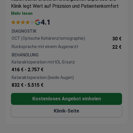
Klinik legt Wert auf Präzision und Patientenkomfort
mit hohen Erfolgsraten bei chirurgischen Eingriffen.
Mehr lesen
Fokus auf minimalinvasive Techniken bei
4.1
Augenerkrankungen
DIAGNOSTIK
98% Erfolgsquote bei endoskopischen Eingriffen
OCT (Optische Kohärenztomographie)
30 €
24/7 Patientenbetreuung während der gesamten
Rücksprache mit einem Augenarzt
22 €
Behandlung
BEHANDLUNG
Kataraktoperation mit IOL-Ersatz
416 € -
2.757 €
Kataraktoperation (beide Augen)
832 € -
5.515 €
Kostenloses Angebot einholen
Klinik-Seite