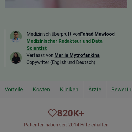
Medizinisch überprüft von
Fahad Mawlood
Medizinischer Redakteur und Data
Scientist
Verfasst von
Mariia Mytrofankina
Copywriter (English und Deutsch)
Vorteile
Kosten
Kliniken
Ärzte
Bewertu
820
К+
Patienten haben seit 2014 Hilfe erhalten