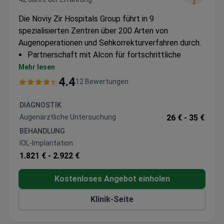
Die Noviy Zir Hospitals Group führt in 9
spezialisierten Zentren über 200 Arten von
Augenoperationen und Sehkorrekturverfahren durch.
Partnerschaft mit Alcon für fortschrittliche
Augenpflegeausrüstung und -produkte
Mehr lesen
Über 100 Augenärzte, die auf umfassende
4.4
12 Bewertungen
Augenbehandlungen spezialisiert sind
Eines der größten privaten Augenheilkunde-
DIAGNOSTIK
Netzwerke Europas
Augenärztliche Untersuchung
26 € -
35 €
BEHANDLUNG
IOL-Implantation
1.821 € -
2.922 €
Kostenloses Angebot einholen
Klinik-Seite