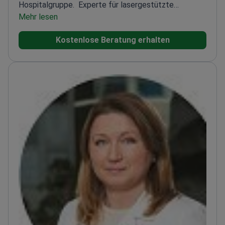
Hospitalgruppe.
Experte für lasergestützte
Kataraktchirurgie
Mehr lesen
Spezialisiert auf feine Netzhaut-
und mikrochirurgische Techniken
Verwendet
Kostenlose Beratung erhalten
modernste Technologie zur Sehkorrektur
Teil einer
führenden ophthalmologischen Klinikgruppe