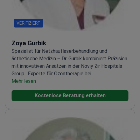
VERIFIZIERT
Zoya Gurbik
Spezialist für Netzhautlaserbehandlung und
ästhetische Medizin – Dr. Gurbik kombiniert Präzision
mit innovativen Ansätzen in der Noviy Zir Hospitals
Group.
Experte für Ozontherapie bei
Augenerkrankungen
Mehr lesen
Konzentriert sich sowohl auf
medizinische als auch auf ästhetische
Kostenlose Beratung erhalten
Augenbehandlungen
Arbeitet mit fortschrittlichen
Lasertechniken bei Netzhautproblemen