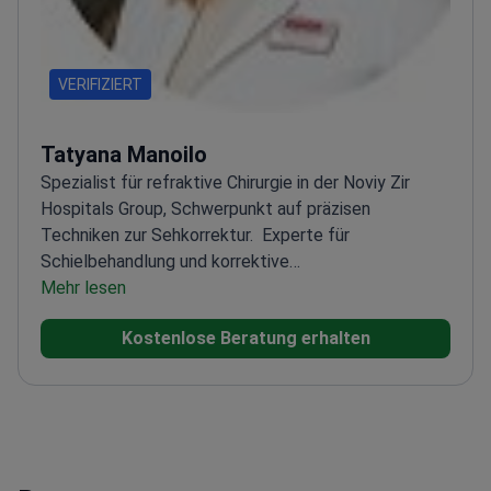
VERIFIZIERT
Tatyana Manoilo
Spezialist für refraktive Chirurgie in der Noviy Zir
Hospitals Group, Schwerpunkt auf präzisen
Techniken zur Sehkorrektur.
Experte für
Schielbehandlung und korrektive
Eingriffe
Mehr lesen
Spezialisiert auf fortschrittliche Methoden
zur Amblyopie-Behandlung
Tätig in einer führenden
Kostenlose Beratung erhalten
Einrichtung für Augenheilkunde
Engagiert für die
Verbesserung der Sehergebnisse der Patienten