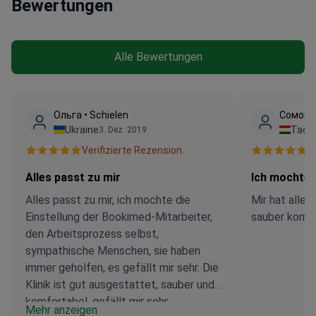
Bewertungen
Alle Bewertungen
Ольга • Schielen
Сомон
Ukraine
Tadsc
3. Dez. 2019
Verifizierte Rezension.
V
Alles passt zu mir
Ich mochte 
Alles passt zu mir, ich mochte die
Mir hat alles
Einstellung der Bookimed-Mitarbeiter,
sauber komf
den Arbeitsprozess selbst,
sympathische Menschen, sie haben
immer geholfen, es gefällt mir sehr. Die
Klinik ist gut ausgestattet, sauber und
komfortabel. gefällt mir sehr.
Mehr anzeigen