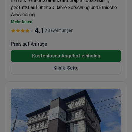
mittels fetaler Stammzelltherapie spezialisiert,
gestützt auf über 30 Jahre Forschung und klinische
Anwendung.
Entwicklung von Stammzellprotokollen für
Mehr lesen
Erkrankungen wie Netzhaut- und
4.1
3 Bewertungen
Sehnervstörungen
Wegweisende Ansätze in der zellbasierten
Preis auf Anfrage
okularen Regeneration
Kostenloses Angebot einholen
Dediziertes Zelltherapiezentrum mit
spezialisierten ophthalmologischen Anwendungen
Klinik-Seite