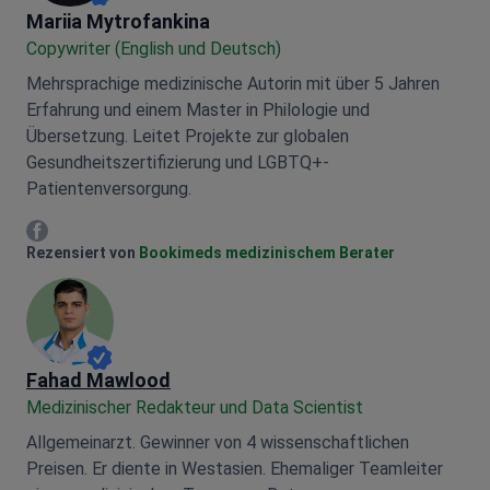
Mariia Mytrofankina
Mariia Mytrofankina
Copywriter (English und Deutsch)
Mehrsprachige medizinische Autorin mit über 5 Jahren
Erfahrung und einem Master in Philologie und
Übersetzung. Leitet Projekte zur globalen
Gesundheitszertifizierung und LGBTQ+-
Patientenversorgung.
Mariia Mytrofankina Facebook
Rezensiert von
Bookimeds medizinischem Berater
Fahad Mawlood
Medizinischer Redakteur und Data Scientist
Allgemeinarzt. Gewinner von 4 wissenschaftlichen
Preisen. Er diente in Westasien. Ehemaliger Teamleiter