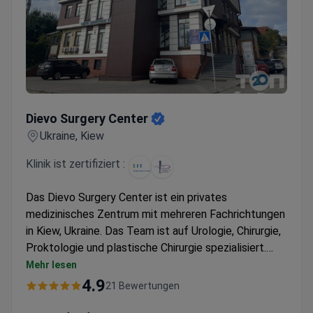
Dievo Surgery Center
Dievo Surgery Center
Ukraine, Kiew
Klinik ist zertifiziert :
Das Dievo Surgery Center ist ein privates
medizinisches Zentrum mit mehreren Fachrichtungen
in Kiew, Ukraine. Das Team ist auf Urologie, Chirurgie,
Proktologie und plastische Chirurgie spezialisiert.
Das Dievo Surgery Center behandelt ausschließlich
Mehr lesen
Erwachsene. 4000 Patienten wählen dieses
4.9
21 Bewertungen
chirurgische Zentrum jedes Jahr für ihre medizinische