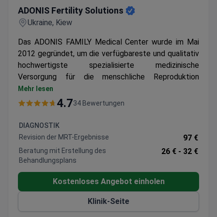
ADONIS Fertility Solutions
Ukraine, Kiew
Das ADONIS FAMILY Medical Center wurde im Mai
2012 gegründet, um die verfügbareste und qualitativ
hochwertigste spezialisierte medizinische
Versorgung für die menschliche Reproduktion
anzubieten. Das ADONIS FAMILY Medical Center ist
Mehr lesen
Teil der ADONIS Medical Group of Companies, die
4.7
34 Bewertungen
seit 1997 in Kiew tätig ist und für ihren
hervorragenden Ruf bekannt ist.
DIAGNOSTIK
Die ADONIS Medical Group of Companies verfügt
Revision der MRT-Ergebnisse
97 €
über 4 Fertilitätszentren, 2 Entbindungskliniken, eine
Beratung mit Erstellung des
26 € -
32 €
Kinderklinik, ein MRT-Zentrum und ein
Behandlungsplans
zytogenetisches Labor mit über 20 Fachleuten in der
internationalen Abteilung, die die vollständige
Kostenloses Angebot einholen
Koordination und Unterstützung für jeden
Klinik-Seite
ausländischen Patienten bieten.