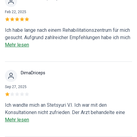
Feb 22, 2025
Ich habe lange nach einem Rehabilitationszentrum für mich
gesucht. Aufgrund zahlreicher Empfehlungen habe ich mich
für dieses Zentrum entschieden und vom ersten Tag an
Mehr lesen
gemerkt, dass ich sehr glücklich bin. Die Berater und das
Personal sind wie eine große Familie zusammen mit den
Patienten. Regelmäßig gibt es Spa-Behandlungen, gutes
DimaDriceps
Essen, Brettspiele, Billard))) Im Zentrum ist es immer warm
und man bekommt viel Aufmerksamkeit von Spezialisten
Sep 27, 2025
und Psychologen. Ich empfehle es definitiv - Renaissance!
Ich wandte mich an Stetsyuri V.I. Ich war mit den
Konsultationen nicht zufrieden. Der Arzt behandelte eine
Angst-Depressions-Störung lange Zeit erfolglos und ohne
Mehr lesen
Ergebnisse, da sich herausstellte, dass dies nur die Folge
einer ernsthaften Erkrankung war. Der Arzt hätte dies aus