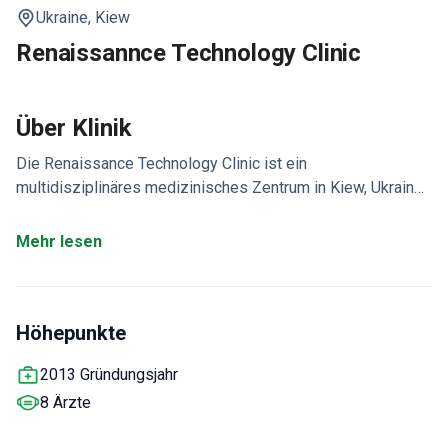
Ukraine,
Kiew
Renaissannce Technology Clinic
Über Klinik
Die Renaissance Technology Clinic ist ein
multidisziplinäres medizinisches Zentrum in Kiew, Ukraine.
Der Vorteil dieser medizinischen Einrichtung ist die
Verwendung der Stammzellentherapie zur Behandlung von
Mehr lesen
Erkrankungen der Leber, der Augen, des Herz-Kreislauf-
und Nervensystems, des Bewegungsapparates, der
Alopezie und der Hautregeneration.
Die Hauptfachgebiete
Höhepunkte
der Klinik sind Urologie und Andrologie, Augenheilkunde,
Neurologie, Kosmetologie, Prävention von
2013 Gründungsjahr
Viruserkrankungen und regenerative Medizin. Medizinische
8 Ärzte
Online-Konsultationen sind verfügbar.