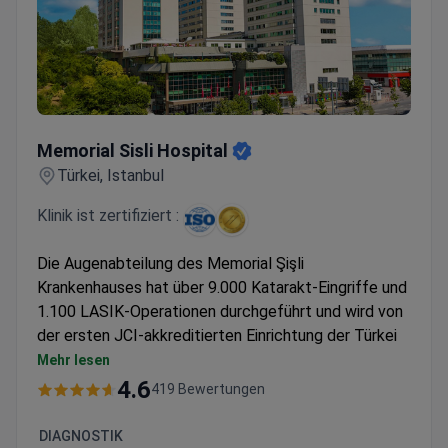
Memorial Sisli Hospital
Memorial Sisli Hospital
Türkei, Istanbul
Klinik ist zertifiziert :
Die Augenabteilung des Memorial Şişli
Krankenhauses hat über 9.000 Katarakt-Eingriffe und
1.100 LASIK-Operationen durchgeführt und wird von
der ersten JCI-akkreditierten Einrichtung der Türkei
unterstützt.
Mehr lesen
Spezialisiert auf fortschrittliche Techniken wie
4.6
419 Bewertungen
Phakoemulsifikation und wavefront-guided iDesign
LASIK
DIAGNOSTIK