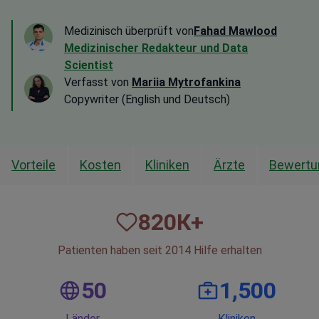
Medizinisch überprüft von
Fahad Mawlood
Medizinischer Redakteur und Data
Scientist
Verfasst von
Mariia Mytrofankina
Copywriter (English und Deutsch)
Vorteile
Kosten
Kliniken
Ärzte
Bewertu
820
К+
Patienten haben seit 2014 Hilfe erhalten
50
1,500
Länder
Kliniken