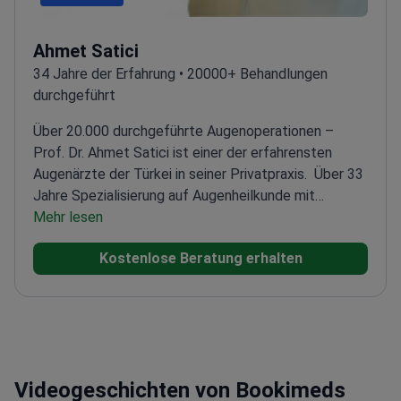
Ahmet Satici
34 Jahre der Erfahrung • 20000+ Behandlungen
durchgeführt
Über 20.000 durchgeführte Augenoperationen –
Prof. Dr. Ahmet Satici ist einer der erfahrensten
Augenärzte der Türkei in seiner Privatpraxis.
Über 33
Jahre Spezialisierung auf Augenheilkunde mit
Schwerpunkt auf komplexen Fällen
Mehr lesen
Anerkannt als
ordentlicher Professor an der Harran
Kostenlose Beratung erhalten
Universität
Mitglied der Türkischen
Ophthalmologischen Gesellschaft
Spezialisiert auf
Katarakt-, Glaukom- und Hornhautbehandlungen
Videogeschichten von Bookimeds