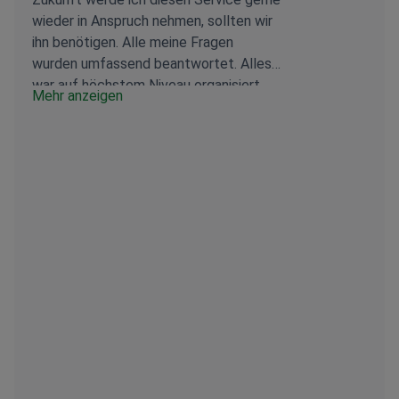
Ergebnisse z
wieder in Anspruch nehmen, sollten wir
die Klinik an 
ihn benötigen. Alle meine Fragen
sich Zeit ge
wurden umfassend beantwortet. Alles
Injektionsste
war auf höchstem Niveau organisiert.
festzulegen, 
Mehr anzeigen
Sie haben einen eigenen Stand am
schätzen wus
Flughafen, an dem der Transfer für uns
Mitarbeitern
organisiert wurde, und wir wurden
schlecht. A
bequem ins Hotel gebracht. Wir wurden
zusätzlichen
bei jedem Schritt begleitet. Die Kosten
Flugtickets 
für den Service entsprachen der vorher
berücksichti
vereinbarten Summe. Es gab keine
würde ich au
zusätzlichen Kosten. Ich habe nur für
keinem Patie
Augentropfen für meinen Mann in der
Behandlung in
Apotheke Geld ausgegeben, aber sie
sind zu erschwinglichen Preisen
erhältlich. Das Krankenhaus ist sehr
modern, ein großer Komplex, in dessen
Nähe sich eine Universität befindet. Im