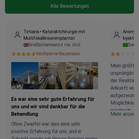
Alle Bewertungen
Tetiana • Kataraktchirurgie mit
Anonyme
Multifokallinsenimplantat
Injektio
Großbritannien
Saudi
24. Feb. 2026
Verifizierte Rezension.
V
Mein größter
ursprüngliche
der Realität
Ankunft wurd
aufgezwungen
Es war eine sehr gute Erfahrung für
Möglichkeit, 
uns und wir sind dankbar für die
wechseln. Ic
Behandlung
Mehr anzeig
Injektionen f
Ohne Zweifel war dies eine sehr
Zornesfalten
positive Erfahrung für uns, und in
natürlich ist
Zukunft werde ich diesen Service gerne