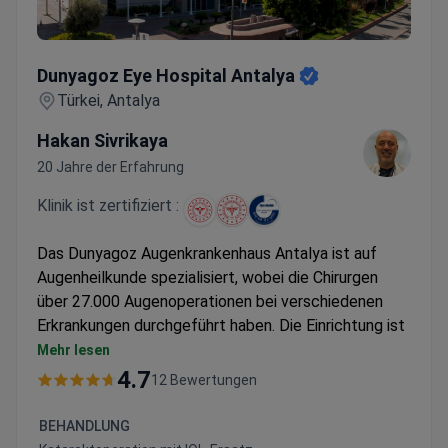
Dunyagoz Eye Hospital Antalya
Dunyagoz Eye Hospital Antalya
Türkei, Antalya
Hakan Sivrikaya
20 Jahre der Erfahrung
Klinik ist zertifiziert :
Das Dunyagoz Augenkrankenhaus Antalya ist auf
Augenheilkunde spezialisiert, wobei die Chirurgen
über 27.000 Augenoperationen bei verschiedenen
Erkrankungen durchgeführt haben. Die Einrichtung ist
ISO 9001-zertifiziert und JCI-akkreditiert, was eine
Mehr lesen
qualitativ hochwertige Versorgung gewährleistet.
4.7
12 Bewertungen
Bietet Verfahren wie LASIK, Kataraktoperation
und Hornhautvernetzung (Cross-Linking) an
BEHANDLUNG
Verwendet fortschrittliche Techniken wie