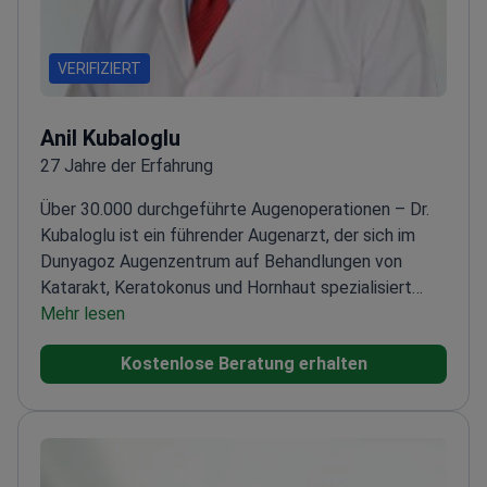
VERIFIZIERT
Anil Kubaloglu
27 Jahre der Erfahrung
Über 30.000 durchgeführte Augenoperationen – Dr.
Kubaloglu ist ein führender Augenarzt, der sich im
Dunyagoz Augenzentrum auf Behandlungen von
Katarakt, Keratokonus und Hornhaut spezialisiert
hat.
Mehr lesen
Über 20 Jahre Erfahrung in der
Augenheilkunde
Spezialisiert auf fortschrittliche
Kostenlose Beratung erhalten
Laser- und Refraktivchirurgie
Über 100
veröffentlichte wissenschaftliche Arbeiten zur
Augenchirurgie
Mitglied in angesehenen
Fachgesellschaften wie ESCRS und ASCRS