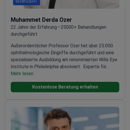
VERIFIZIERT
Muhammet Derda Ozer
22 Jahre der Erfahrung • 25000+ Behandlungen
durchgeführt
Außerordentlicher Professor Ozer hat über 25.000
ophthalmologische Eingriffe durchgeführt und eine
spezialisierte Ausbildung am renommierten Wills Eye
Institute in Philadelphia absolviert.
Experte für
komplexe Netzhaut- und
Mehr lesen
Hornhautbehandlungen
Inhaber des angesehenen
Kostenlose Beratung erhalten
ICO-STAAR Surgical Fellowship für Vitreoretinale
Chirurgie
Verfasser von über 24 Forschungsarbeiten
über innovative Augenbehandlungen
Aktives Mitglied
der Türkischen Ophthalmologischen Gesellschaft