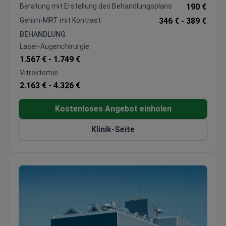
Bietet Corneal Cross-Linking, Vitrektomie und
Beratung mit Erstellung des Behandlungsplans
190 €
Strabismus-Chirurgie mit verstellbaren
Gehirn-MRT mit Kontrast
346 € -
389 €
Nahttechniken
BEHANDLUNG
Ausgestattet mit IOL-Master-Messung und 3D-
Laser-Augenchirurgie
Augenkartierung für präzise Diagnostik
1.567 € -
1.749 €
JCI- und LEED-Platin-zertifiziertes Krankenhaus
Vitrektomie
mit einer Patientenbewertung von 4,6/5
2.163 € -
4.326 €
Kostenloses Angebot einholen
Klinik-Seite