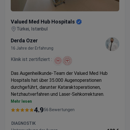
Valued Med Hub Hospitals
Valued Med Hub Hospitals
Türkei, Istanbul
Derda Ozer
16 Jahre der Erfahrung
Klinik ist zertifiziert :
Das Augenheilkunde-Team der Valued Med Hub
Hospitals hat über 35.000 Augenoperationen
durchgeführt, darunter Kataraktoperationen,
Netzhautverfahren und Laser-Sehkorrekturen.
Spezialisiert auf fortschrittliche Techniken wie
Mehr lesen
Femto iLASIK, ReLEx SMILE und Vitrektomie
4.9
56 Bewertungen
Bietet Premium-Linsenoptionen, einschließlich
Alcon Pan-Optix und Johnson & Johnson Synergy
DIAGNOSTIK
JCI-akkreditierte Einrichtung mit fachärztlich