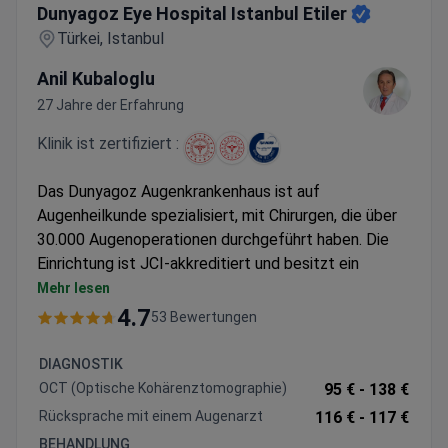
Dunyagoz Eye Hospital Istanbul Etiler
Türkei, Istanbul
Anil Kubaloglu
27 Jahre der Erfahrung
Klinik ist zertifiziert :
Das Dunyagoz Augenkrankenhaus ist auf
Augenheilkunde spezialisiert, mit Chirurgen, die über
30.000 Augenoperationen durchgeführt haben. Die
Einrichtung ist JCI-akkreditiert und besitzt ein
internationales Zertifikat für Gesundheitstourismus.
Mehr lesen
Bietet ReLEx SMILE Laserverfahren und
4.7
53 Bewertungen
Femtosekundenlaser-Kataraktentfernung mit
Premium-Linsen an
DIAGNOSTIK
Spezialisiert auf pädiatrische Augenheilkunde mit
OCT (Optische Kohärenztomographie)
95 € -
138 €
über 1.100 Strabismus-Eingriffen
Rücksprache mit einem Augenarzt
116 € -
117 €
Bietet Stammzelltherapie und Vitrektomie bei
BEHANDLUNG