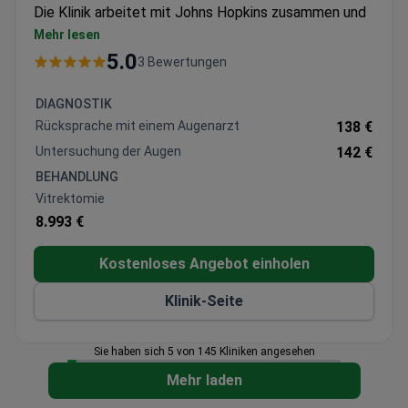
Die Klinik arbeitet mit Johns Hopkins zusammen und
ist JCI-akkreditiert.
Mehr lesen
Bietet umfassende Behandlungen, einschließlich
5.0
3 Bewertungen
Katarakt-, Netzhaut- und Laser-Augenoperationen
Verwendet Alcon-Intraokularlinsen und modernste
DIAGNOSTIK
Phako-Geräte
Rücksprache mit einem Augenarzt
138 €
24/7-Augenheilkundedienste mit spezialisierten
Untersuchung der Augen
142 €
Pflegeeinheiten
BEHANDLUNG
Chirurgen sind Mitglieder der AAO, EVRS und
Vitrektomie
anderer Fachgesellschaften
8.993 €
Kostenloses Angebot einholen
Klinik-Seite
Sie haben sich 5 von 145 Kliniken angesehen
Mehr laden