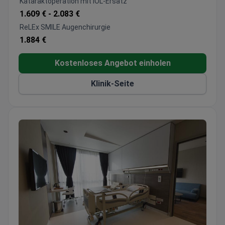
Kataraktoperation mit IOL-Ersatz
Phakoemulsifikation und ReLEx SMILE
1.609 € -
2.083 €
Chirurgen sind Mitglieder der AAO, ISRS und
ReLEx SMILE Augenchirurgie
ESCRS
1.884 €
Behandelt jährlich 30.000 Patienten mit
umfassenden Diagnosepaketen
Kostenloses Angebot einholen
Klinik-Seite