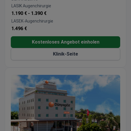
Netzhauterkrankungen an
LASIK Augenchirurgie
Diagnostik umfasst OCT, Hornhaut-Mapping und
1.190 € -
1.390 €
detaillierte präoperative Untersuchungen
LASEK-Augenchirurgie
1.496 €
Kostenloses Angebot einholen
Klinik-Seite