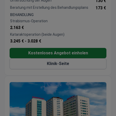
Untersuchung der Augen
130 €
ausgebildeten Chirurgen
Beratung mit Erstellung des Behandlungsplans
173 €
Führt Hornhautvernetzung und
BEHANDLUNG
Transplantationsverfahren durch
Strabismus-Operation
2.163 €
Kataraktoperation (beide Augen)
3.245 € -
3.028 €
Kostenloses Angebot einholen
Klinik-Seite