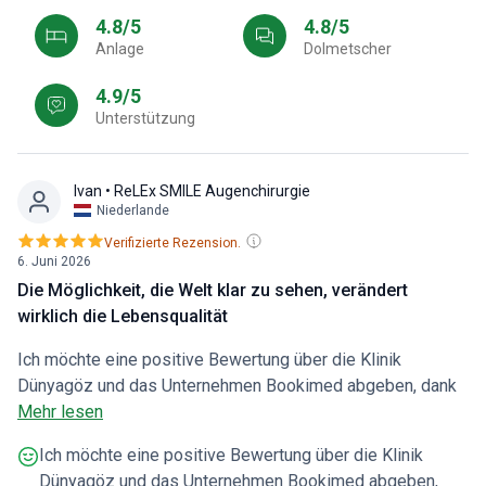
4.8/5
4.8/5
Anlage
Dolmetscher
4.9/5
Unterstützung
Ivan
• ReLEx SMILE Augenchirurgie
Niederlande
Verifizierte Rezension.
6. Juni 2026
Die Möglichkeit, die Welt klar zu sehen, verändert
wirklich die Lebensqualität
Ich möchte eine positive Bewertung über die Klinik
Dünyagöz und das Unternehmen Bookimed abgeben, dank
dem ich diese Klinik überhaupt erst gefunden habe.
Mehr lesen
Zunächst einmal möchte ich den hohen Servicestandard in
Ich möchte eine positive Bewertung über die Klinik
der Klinik Dünyagöz hervorheben. Bei meiner Ankunft wurde
Dünyagöz und das Unternehmen Bookimed abgeben,