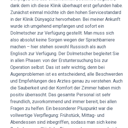
ich umgehend empfangen und sofort ein Dolmetscher zur
dank dem ich diese Klinik überhaupt erst gefunden habe.
Verfügung gestellt. Man muss sich also absolut keine
Zunächst einmal möchte ich den hohen Servicestandard
Sorgen wegen der Sprachbarriere machen – hier stehen
in der Klinik Dünyagöz hervorheben. Bei meiner Ankunft
sowohl Russisch als auch Englisch zur Verfügung. Der
wurde ich umgehend empfangen und sofort ein
Dolmetscher begleitet Sie in allen Phasen: von der
Dolmetscher zur Verfügung gestellt. Man muss sich
Erstuntersuchung bis zur Operation selbst. Das ist sehr
also absolut keine Sorgen wegen der Sprachbarriere
wichtig, denn bei Augenproblemen ist es unerlässlich, alle
machen – hier stehen sowohl Russisch als auch
Beschwerden und Empfehlungen des Arztes genau zu
Englisch zur Verfügung. Der Dolmetscher begleitet Sie
verstehen. Angenehm überrascht haben mich auch die
in allen Phasen: von der Erstuntersuchung bis zur
Sauberkeit und der Komfort der Zimmer. Das gesamte
Operation selbst. Das ist sehr wichtig, denn bei
Personal ist sehr freundlich, zuvorkommend und immer
Augenproblemen ist es entscheidend, alle Beschwerden
bereit, bei allen Fragen zu helfen. Ein besonderer Pluspunkt
und Empfehlungen des Arztes genau zu verstehen. Auch
war die vollwertige Verpflegung: Frühstück, Mittag- und
die Sauberkeit und der Komfort der Zimmer haben mich
Abendessen sind inbegriffen, sodass man sich keine
positiv überrascht. Das gesamte Personal ist sehr
Gedanken um alltägliche Dinge machen muss und sich voll
freundlich, zuvorkommend und immer bereit, bei allen
und ganz auf die Behandlung und Genesung konzentrieren
Fragen zu helfen. Ein besonderer Pluspunkt war die
kann. Einen besonderen Dank möchte ich der Firma
vollwertige Verpflegung: Frühstück, Mittag- und
Bookimed aussprechen. Während des gesamten
Abendessen sind inbegriffen, sodass man sich keine
Prozesses wird man von einem persönlichen Koordinator