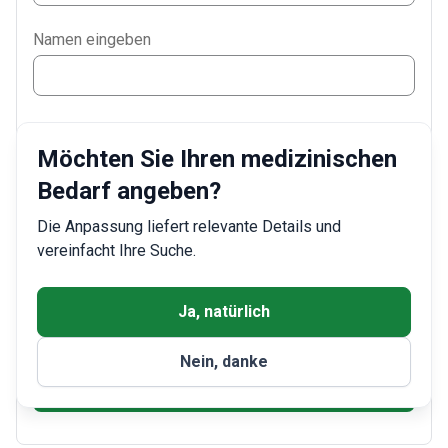
Phone
Namen eingeben
WhatsApp
Viber
Kurzbeschreibung
Telegram
Möchten Sie Ihren medizinischen
Bedarf angeben?
Die Anpassung liefert relevante Details und
vereinfacht Ihre Suche.
Ich stimme dem
Nutzungsbedingungen
Datenschutzrichtlinie
zu und erhalte Marketingbriefe, die von Interesse sein
könnten.
Ja, natürlich
This site is protected by reCAPTCHA and the Google
Privacy Policy
and
Terms of Service
apply.
Nein, danke
Anfrage senden