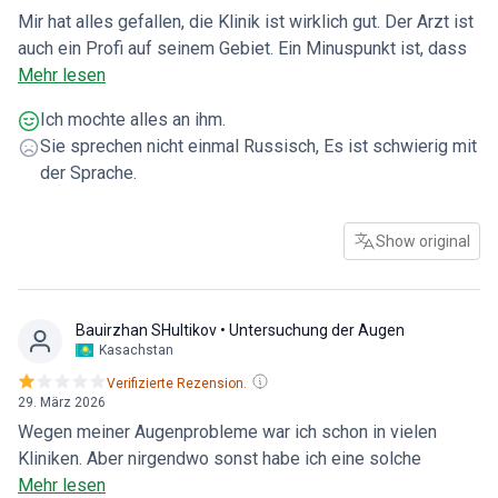
Mir hat alles gefallen, die Klinik ist wirklich gut. Der Arzt ist
auch ein Profi auf seinem Gebiet. Ein Minuspunkt ist, dass
sie sagten, die Operation sei für Samstag geplant, aber am
Mehr lesen
Ende wurde sie am Mittwoch durchgeführt, als ob sie sie
Ich mochte alles an ihm.
zweimal verschoben hätten. Aber alle sind glücklich)))! Sie
Sie sprechen nicht einmal Russisch, Es ist schwierig mit
haben mich dreimal gefüttert, was auch ein Plus ist.
der Sprache.
Show original
Bauirzhan SHultikov
• Untersuchung der Augen
Kasachstan
Verifizierte Rezension.
29. März 2026
Wegen meiner Augenprobleme war ich schon in vielen
Kliniken. Aber nirgendwo sonst habe ich eine solche
Enttäuschung erlebt :( Ich bin extra aus Kasachstan in diese
Mehr lesen