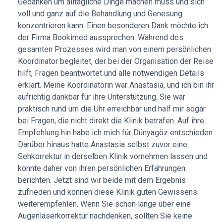
Gedanken um alltägliche Dinge machen muss und sich
begleitet, der bei der Organisation der Reise hilft, Fragen
voll und ganz auf die Behandlung und Genesung
beantwortet und alle notwendigen Details erklärt. Meine
konzentrieren kann. Einen besonderen Dank möchte ich
Koordinatorin war Anastasia, und ich bin ihr aufrichtig
der Firma Bookimed aussprechen. Während des
dankbar für ihre Unterstützung. Sie war praktisch rund um
gesamten Prozesses wird man von einem persönlichen
die Uhr erreichbar und half mir sogar bei Fragen, die nicht
Koordinator begleitet, der bei der Organisation der Reise
direkt die Klinik betrafen. Auf ihre Empfehlung hin habe ich
hilft, Fragen beantwortet und alle notwendigen Details
mich für Dünyagöz entschieden. Darüber hinaus hatte
erklärt. Meine Koordinatorin war Anastasia, und ich bin ihr
Anastasia selbst zuvor eine Sehkorrektur in derselben
aufrichtig dankbar für ihre Unterstützung. Sie war
Klinik vornehmen lassen und konnte daher ihre
praktisch rund um die Uhr erreichbar und half mir sogar
persönlichen Erfahrungen mit mir teilen. Jetzt sind wir
bei Fragen, die nicht direkt die Klinik betrafen. Auf ihre
beide mit dem Ergebnis zufrieden und können diese Klinik
Empfehlung hin habe ich mich für Dünyagöz entschieden.
guten Gewissens weiterempfehlen. Wenn Sie schon lange
Darüber hinaus hatte Anastasia selbst zuvor eine
über eine Sehkorrektur nachdenken, sollten Sie keine Angst
Sehkorrektur in derselben Klinik vornehmen lassen und
haben oder die Entscheidung aufschieben. Nach der
konnte daher von ihren persönlichen Erfahrungen
Operation wird einem klar, dass man dies schon viel früher
berichten. Jetzt sind wir beide mit dem Ergebnis
hätte tun sollen. Die Möglichkeit, die Welt klar zu sehen –
zufrieden und können diese Klinik guten Gewissens
das verändert die Lebensqualität wirklich. Ich wünsche
weiterempfehlen. Wenn Sie schon lange über eine
allen viel Glück, gute Gesundheit und nur positive Eindrücke
Augenlaserkorrektur nachdenken, sollten Sie keine
von der neuen, guten Sehkraft!