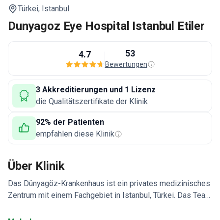
Türkei,
Istanbul
Dunyagoz Eye Hospital Istanbul Etiler
53
4.7
Bewertungen
3 Akkreditierungen und 1 Lizenz
die Qualitätszertifikate der Klinik
92% der Patienten
empfahlen diese Klinik
Über Klinik
Das Dünyagöz-Krankenhaus ist ein privates medizinisches
Zentrum mit einem Fachgebiet in Istanbul, Türkei. Das Team
ist auf Augenheilkunde spezialisiert. Dünyagöz Hospitals
dient sowohl Erwachsenen als auch Kindern. Patienten aus