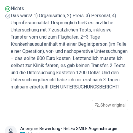
Klinik geflogen. So viel Nerven, Geld und Zeit habe ich
Nichts
umsonst verschwendet. Ich kann diese Klinik niemandem
Das war's! 1) Organisation, 2) Preis, 3) Personal, 4)
empfehlen.
Unprofessionalität. Ursprünglich hieß es: ärztliche
Untersuchung mit 7 zusätzlichen Tests, inklusive
Transfer vom und zum Flughafen, 2–3 Tage
Krankenhausaufenthalt mit einer Begleitperson (im Falle
einer Operation), vor- und nachoperative Untersuchungen
– das sollte 800 Euro kosten. Letztendlich musste ich
selbst zur Klinik fahren, es gab keinen Transfer, 2 Tests
und die Untersuchung kosteten 1200 Dollar. Und den
Untersuchungsbericht habe ich mir erst nach 3 Tagen
mühsam erbettelt! DEN UNTERSUCHUNGSBERICHT!
Show original
Anonyme Bewertung
• ReLEx SMILE Augenchirurgie