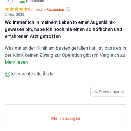
Usbekistan
Verifizierte Rezension.
2. Nov. 2025
Wo immer ich in meinem Leben in einer Augenklinik
gewesen bin, habe ich noch nie einen so höflichen und
erfahrenen Arzt getroffen
Was mir an der Klinik am besten gefallen hat, ist, dass es in
der Klinik keinen Zwang zur Operation gibt (im Vergleich zu
anderen Einrichtungen). Das Hauptproblem mit Ihren Augen,
Mehr lesen
d. h. ob eine Krankheit vorliegt oder nicht, ist für sie wichtig.
Ich mochte alle Ärzte
Wenn eine Krankheit vorliegt, wird die am besten geeignete
Lösung gefunden. Ein großes Dankeschön an
Opr.Dr.Sezer.Haciağaoğlu, der meine Augen untersuchte und
Show original
den Laser einsetzte. Wo immer ich in meinem Leben in
einer Augenklinik gewesen bin, habe ich noch nie einen so
höflichen und erfahrenen Arzt getroffen. Die Klinik steht für
mich an erster Stelle auf der Welt. Ich freue mich, wenn
Mehr anzeigen
dieser Kommentar für jemanden nützlich ist. Denn ich habe