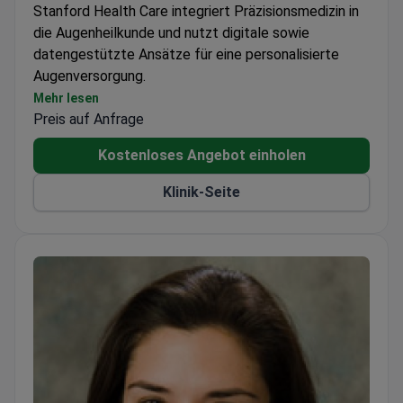
Stanford Health Care integriert Präzisionsmedizin in
die Augenheilkunde und nutzt digitale sowie
datengestützte Ansätze für eine personalisierte
Augenversorgung.
Nutzt KI und mobile Daten für sich entwickelnde
Mehr lesen
Preis auf Anfrage
Patienteninformationen
Bietet eine Reihe virtueller Pflegedienste neben
Kostenloses Angebot einholen
der traditionellen Augenheilkunde
Kombiniert Technologie mit Humanismus für
Klinik-Seite
kosteneffiziente Behandlungen