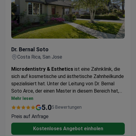
zahnärztliche Behandlung sparen.
Dr. Bernal Soto
Dr. Bernal Soto
Costa Rica, San Jose
Microdentistry & Esthetics
ist eine Zahnklinik, die
sich auf kosmetische und ästhetische Zahnheilkunde
spezialisiert hat. Unter der Leitung von Dr. Bernal
Soto Arce, der einen Master in diesem Bereich hat,
bietet die Klinik eine Reihe von Dienstleistungen an,
Mehr lesen
um Patienten zu ihrem perfekten Lächeln zu
5.0
5 Bewertungen
verhelfen. Die Klinik befindet sich in
Preis auf Anfrage
verkehrsgünstiger Lage und ist bestrebt, ihren
Patienten eine qualitativ hochwertige Versorgung zu
Kostenloses Angebot einholen
bieten. Neben der Bereitstellung von zahnärztlichen