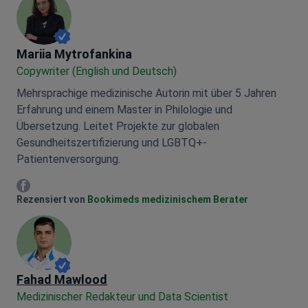
Mariia Mytrofankina
Mariia Mytrofankina
Copywriter (English und Deutsch)
Mehrsprachige medizinische Autorin mit über 5 Jahren
Erfahrung und einem Master in Philologie und
Übersetzung. Leitet Projekte zur globalen
Gesundheitszertifizierung und LGBTQ+-
Patientenversorgung.
Mariia Mytrofankina Facebook
Rezensiert von
Bookimeds medizinischem Berater
Fahad Mawlood
Medizinischer Redakteur und Data Scientist