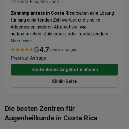
Costa Rica, San Jose
Zahnimplantate in Costa Rica
bieten eine Lösung
für lang anhaltenden Zahnverlust und sind im
Allgemeinen anderen Alternativen wie
herkömmlichem Zahnersatz oder festsitzendem
Zahnersatz vorzuziehen. Ein Zahnimplantat ist eine
Mehr lesen
zylindrische oder konische, schraubenartige Struktur,
4.7
5 Bewertungen
die in den Oberkieferknochen eingesetzt wird, um die
Preis auf Anfrage
Zahnwurzel zu ersetzen. Implantate bestehen im
Allgemeinen aus Reintitan oder einer Titanlegierung,
Kostenloses Angebot einholen
die ein perfekt biokompatibles Material ist und
Klinik-Seite
immer eine spezielle Oberflächenbehandlung
aufweist. Vor der Operation ist eine sorgfältige
Planung erforderlich, um den Zahnnerv, die
Kieferhöhle und die Knochenform und -abmessungen
Die besten Zentren für
zu identifizieren und zu analysieren. Unser Ziel ist es,
Augenheilkunde in Costa Rica
Ihnen die bestmögliche Behandlung basierend auf
Ihren zahnmedizinischen Bedürfnissen in unserer