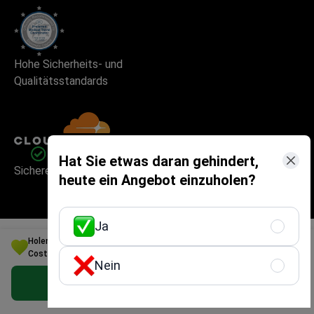
Hohe Sicherheits- und
Qualitätsstandards
Hat Sie etwas daran gehindert,
Sichere und schnelle Website-Nutzung
heute ein Angebot einzuholen?
Ja
Holen Sie sich die beste Augenheilkunde Option für Ihr Budget in
Costa Rica
Nein
Bookimed ist eine internationale Plattform für
Medizintourismus mit Sitz in Kyjiw, Ukraine, gegründet
Kostenloses persönliches Angebot erhalten
2014. Mehr als 1.000.000 Patientenanfragen wurden