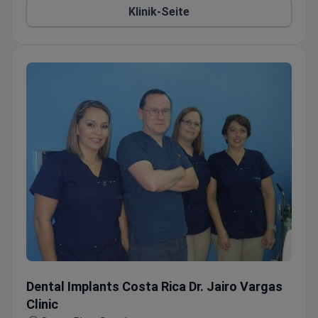
Klinik-Seite
Dienstleistungen sammelt die Klinik auch
Marketingdaten und Standortprotokolle und bietet
Kontaktinformationen für Dr. Soto an. Patienten
haben das Recht, ihre Daten zu kontrollieren und
können deren Löschung verlangen. Die Klinik gibt
Daten nicht ohne Zustimmung an Dritte weiter und
speichert Daten für eine begrenzte Zeit.
Dental Implants Costa Rica Dr. Jairo Vargas Clinic
Dental Implants Costa Rica Dr. Jairo Vargas
Clinic