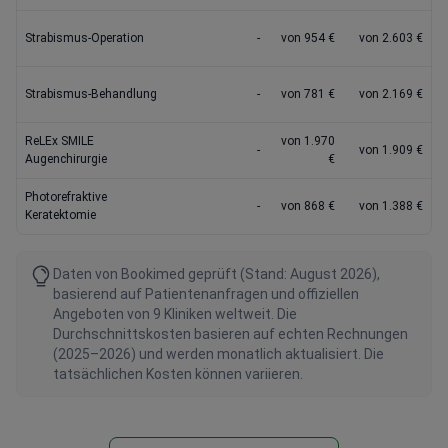
Strabismus-Operation
-
von 954 €
von 2.603 €
Strabismus-Behandlung
-
von 781 €
von 2.169 €
ReLEx SMILE
von 1.970
-
von 1.909 €
Augenchirurgie
€
Photorefraktive
-
von 868 €
von 1.388 €
Keratektomie
Daten von Bookimed geprüft (Stand: August 2026),
basierend auf Patientenanfragen und offiziellen
Angeboten von 9 Kliniken weltweit. Die
Durchschnittskosten basieren auf echten Rechnungen
(2025–2026) und werden monatlich aktualisiert. Die
tatsächlichen Kosten können variieren.