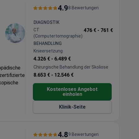
4.9
8 Bewertungen
DIAGNOSTIK
CT
476 € -
761 €
(Computertomographie)
BEHANDLUNG
Knieersetzung
4.326 € -
6.489 €
Chirurgische Behandlung der Skoliose
opädische
8.653 € -
12.546 €
ertifizierte
skopische
Kostenloses Angebot
einholen
tionen mit
Klinik-Seite
asive
4.8
9 Bewertungen