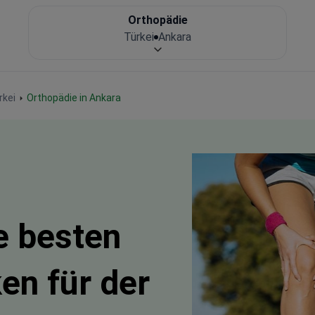
Orthopädie
Türkei
Ankara
rkei
Orthopädie in Ankara
e besten
en für der