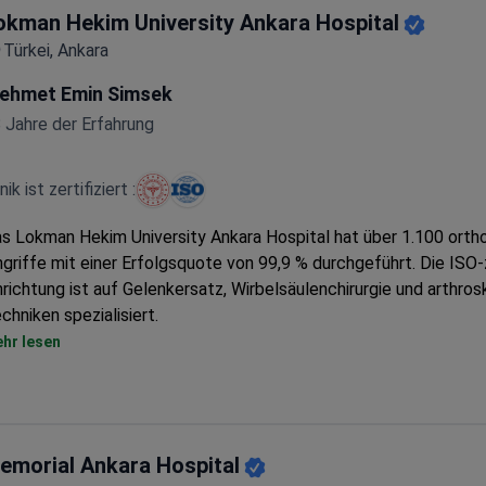
okman Hekim University Ankara Hospital
Türkei, Ankara
ehmet Emin Simsek
 Jahre der Erfahrung
inik ist zertifiziert :
s Lokman Hekim University Ankara Hospital hat über 1.100 orth
ngriffe mit einer Erfolgsquote von 99,9 % durchgeführt. Die ISO-z
nrichtung ist auf Gelenkersatz, Wirbelsäulenchirurgie und arthro
chniken spezialisiert.
Chirurgen haben über 900 Knie- und 900 Hüftgelenkersatzopera
hr lesen
Zimmer-Keramikimplantaten durchgeführt
Bietet robotergestützte orthopädische Chirurgie und minimalinv
Techniken
Spezialisiert auf komplexe Wirbelsäuleneingriffe, einschließlich
emorial Ankara Hospital
Skoliosekorrektur und Kyphoplastie