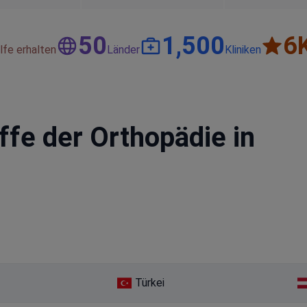
50
1,500
6
lfe erhalten
Länder
Kliniken
iffe der Orthopädie in
Türkei