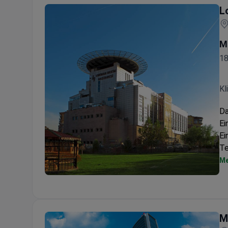
L
M
18
Kl
Da
Ei
Ei
Te
Me
Lokman Hekim University Ankara Hospital
M