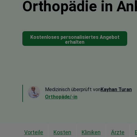
Orthopädie in An
Kostenloses personalisiertes Angebot
erhalten
Medizinisch überprüft von
Kayhan Turan
Orthopäde/-in
Vorteile
Kosten
Kliniken
Ärzte