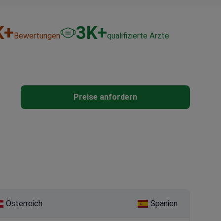
K+
3
K+
Bewertungen
qualifizierte Ärzte
Preise anfordern
Österreich
Spanien