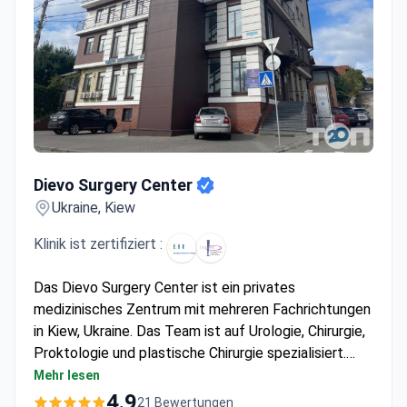
Dievo Surgery Center
Dievo Surgery Center
Ukraine, Kiew
Klinik ist zertifiziert :
Das Dievo Surgery Center ist ein privates
medizinisches Zentrum mit mehreren Fachrichtungen
in Kiew, Ukraine. Das Team ist auf Urologie, Chirurgie,
Proktologie und plastische Chirurgie spezialisiert.
Das Dievo Surgery Center behandelt ausschließlich
Mehr lesen
Erwachsene. 4000 Patienten wählen dieses
4.9
21 Bewertungen