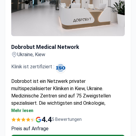
Dobrobut Medical Network
Dobrobut Medical Network
Ukraine, Kiew
Klinik ist zertifiziert :
Dobrobot ist ein Netzwerk privater
multispezialisierter Kliniken in Kiew, Ukraine.
Medizinische Zentren sind auf 75 Zweigstellen
spezialisiert. Die wichtigsten sind Onkologie,
Herzchirurgie, endovaskuläre Chirurgie, plastische
Mehr lesen
Chirurgie, Orthopädie und Traumatologie.
4.4
5 Bewertungen
Dobrobut-Chirurgen führen mehr als 11.000
Preis auf Anfrage
Operationen pro Jahr durch.