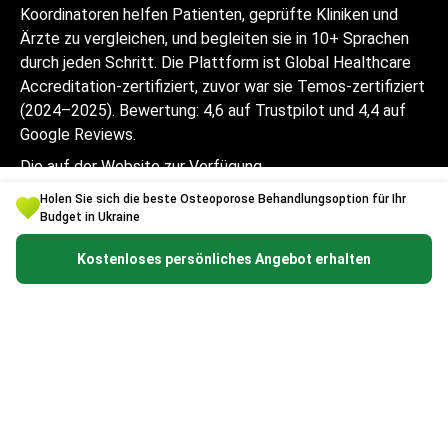
Koordinatoren helfen Patienten, geprüfte Kliniken und
Ärzte zu vergleichen, und begleiten sie in 10+ Sprachen
durch jeden Schritt. Die Plattform ist Global Healthcare
Accreditation-zertifiziert, zuvor war sie Temos-zertifiziert
(2024–2025). Bewertung: 4,6 auf Trustpilot und 4,4 auf
Google Reviews.
Die auf der Website zur Verfügung
gestellten Informationen sind kein
Holen Sie sich die beste Osteoporose Behandlungsoption für Ihr
Handlungsleitfaden und sollten nicht als
Budget in Ukraine
ärztliche Beratung oder
Kostenloses persönliches Angebot erhalten
Behandlungsempfehlung ausgelegt werden
und ersetzen nicht den Besuch eines
Arztes.
© 2014-2026 Bookimed. Alle Rechte vorbehalten.