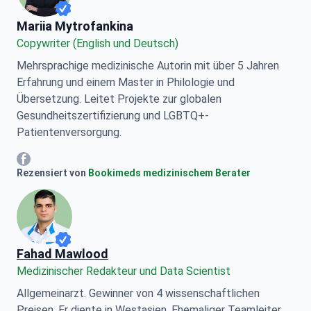
Mariia Mytrofankina
Mariia Mytrofankina
Copywriter (English und Deutsch)
Mehrsprachige medizinische Autorin mit über 5 Jahren
Erfahrung und einem Master in Philologie und
Übersetzung. Leitet Projekte zur globalen
Gesundheitszertifizierung und LGBTQ+-
Patientenversorgung.
Mariia Mytrofankina Facebook
Rezensiert von
Bookimeds medizinischem Berater
Fahad Mawlood
Medizinischer Redakteur und Data Scientist
Allgemeinarzt. Gewinner von 4 wissenschaftlichen
Preisen. Er diente in Westasien. Ehemaliger Teamleiter