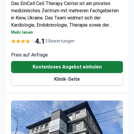
Das EmCell Cell Therapy Center ist ein privates
medizinisches Zentrum mit mehreren Fachgebieten
in Kiew, Ukraine. Das Team widmet sich der
Kardiologie, Endokrinologie, Therapie sowie der
ästhetischen Medizin und Kosmetologie. Die Klinik
Mehr lesen
dient sowohl Erwachsenen als auch Kindern. 600
4.1
3 Bewertungen
Patienten entscheiden sich jedes Jahr für das
EmCell Cell Therapy Center, um medizinische
Preis auf Anfrage
Versorgung zu erhalten. Patienten aus Europa und
Kostenloses Angebot einholen
Commonwealth, den Staaten der Arabischen Liga und
den USA, Kanada und Australien besuchen die Klinik
Klinik-Seite
am häufigsten.