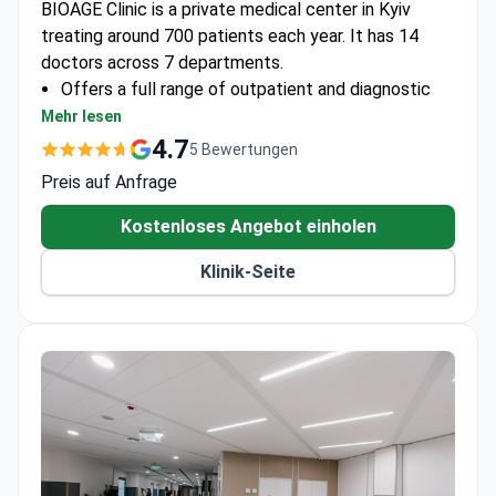
BIOAGE Clinic is a private medical center in Kyiv
treating around 700 patients each year. It has 14
doctors across 7 departments.
Offers a full range of outpatient and diagnostic
services.
Mehr lesen
Located in the center of Kyiv for easy access.
4.7
5 Bewertungen
Provides personalized treatment plans for each
Preis auf Anfrage
patient.
Kostenloses Angebot einholen
Klinik-Seite