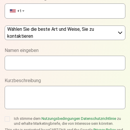
+1
▼
Wählen Sie die beste Art und Weise, Sie zu
kontaktieren
Phone
Namen eingeben
WhatsApp
Viber
Kurzbeschreibung
Telegram
Ich stimme dem
Nutzungsbedingungen
Datenschutzrichtlinie
zu
und erhalte Marketingbriefe, die von Interesse sein könnten.
This site is protected by reCAPTCHA and the Google
Privacy Policy
and