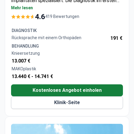
Implantaten spezialisiert. Die Diagnostik im ersten
JCI-zertifizierten Krankenhaus der Türkei beginnt bei
Mehr lesen
220 $ für eine Beratung. Die robotergestützte Knie-
4.6
419 Bewertungen
Totalendoprothetik kostet typischerweise 15.500–
21.000 $, einschließlich eines 5-tägigen Aufenthalts
DIAGNOSTIK
und Transfers. Alternative Behandlungen wie die
Rücksprache mit einem Orthopäden
191 €
Stammzelltherapie kosten etwa 6.500–7.500 $.
BEHANDLUNG
Knieersetzung
13.007 €
MAKOplastik
13.440 € -
14.741 €
Kostenloses Angebot einholen
Klinik-Seite