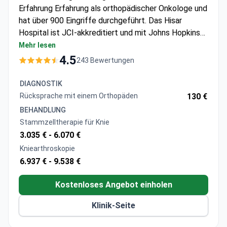
Erfahrung Erfahrung als orthopädischer Onkologe und
hat über 900 Eingriffe durchgeführt. Das Hisar
Hospital ist JCI-akkreditiert und mit Johns Hopkins
verbunden. Diagnostik wie ein CT-Scan beginnt bei
Mehr lesen
etwa 280 $. Die regenerative Stammzelltherapie für
4.5
243 Bewertungen
Knie kostet etwa 3.500-7.000 $, was VIP-Transfers
und Übersetzung beinhaltet. Die zementierte
DIAGNOSTIK
bikompartimentelle Knieendoprothetik kostet etwa
Rücksprache mit einem Orthopäden
130 €
8.250 $ und deckt die Operation, einen 6-tägigen
BEHANDLUNG
Krankenhausaufenthalt und die Intensivpflege ab.
Stammzelltherapie für Knie
3.035 € -
6.070 €
Kniearthroskopie
6.937 € -
9.538 €
Kostenloses Angebot einholen
Klinik-Seite