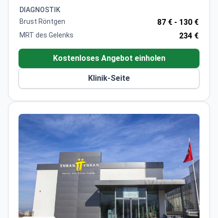
lebenslanger Nachjustierung. Die Preise decken die
DIAGNOSTIK
Prothese, Anpassungssitzungen und
Brust Röntgen
87 € -
130 €
Nachsorgeberatungen ab. Das JCI-akkreditierte
MRT des Gelenks
234 €
Krankenhaus hält eine Bewertung von 4,8/5 mit
spezialisierter Betreuung für internationale
Kostenloses Angebot einholen
Patienten.
Klinik-Seite