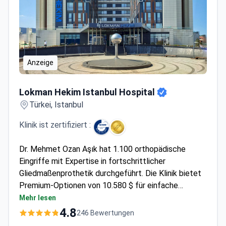
Anzeige
Lokman Hekim Istanbul Hospital
Lokman Hekim Istanbul Hospital
Türkei, Istanbul
Klinik ist zertifiziert :
Dr. Mehmet Ozan Aşık hat 1.100 orthopädische
Eingriffe mit Expertise in fortschrittlicher
Gliedmaßenprothetik durchgeführt. Die Klinik bietet
Premium-Optionen von 10.580 $ für einfache
modulare Silikonprothesen bis zu 108.190 $ für
Mehr lesen
mikroprozessorgesteuerte Ottobock-Knie – alles
4.8
246 Bewertungen
inklusive individueller Anpassung, Training und