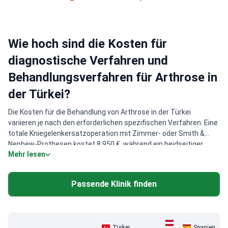
Wie hoch sind die Kosten für
diagnostische Verfahren und
Behandlungsverfahren für Arthrose in
der Türkei?
Die Kosten für die Behandlung von Arthrose in der Türkei
variieren je nach den erforderlichen spezifischen Verfahren. Eine
totale Kniegelenkersatzoperation mit Zimmer- oder Smith &
Nephew-Prothesen kostet 8.950 €, während ein beidseitiger
Mehr lesen
Kniegelenkersatz etwa 13.930 € kostet. Für weniger invasive
Verfahren kostet eine offene Freigabe der
Ellenbogengelenkkontraktur etwa 8.560 €. Der Behandlungsplan
Passende Klinik finden
wird nach einer gründlichen Bewertung durch den Spezialisten
individuell angepasst, um sicherzustellen, dass er den
individuellen Bedürfnissen jedes Patienten entspricht.
Türkei
Spanien