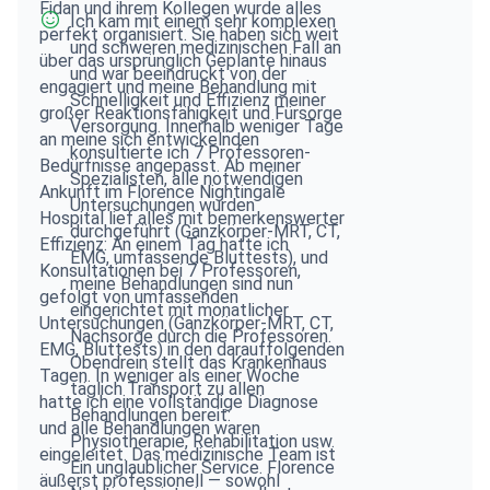
Fidan und ihrem Kollegen wurde alles
Ich kam mit einem sehr komplexen
perfekt organisiert. Sie haben sich weit
und schweren medizinischen Fall an
über das ursprünglich Geplante hinaus
und war beeindruckt von der
engagiert und meine Behandlung mit
Schnelligkeit und Effizienz meiner
großer Reaktionsfähigkeit und Fürsorge
Versorgung. Innerhalb weniger Tage
an meine sich entwickelnden
konsultierte ich 7 Professoren-
Bedürfnisse angepasst. Ab meiner
Spezialisten, alle notwendigen
Ankunft im Florence Nightingale
Untersuchungen wurden
Hospital lief alles mit bemerkenswerter
durchgeführt (Ganzkörper-MRT, CT,
Effizienz: An einem Tag hatte ich
EMG, umfassende Bluttests), und
Konsultationen bei 7 Professoren,
meine Behandlungen sind nun
gefolgt von umfassenden
eingerichtet mit monatlicher
Untersuchungen (Ganzkörper-MRT, CT,
Nachsorge durch die Professoren.
EMG, Bluttests) in den darauffolgenden
Obendrein stellt das Krankenhaus
Tagen. In weniger als einer Woche
täglich Transport zu allen
hatte ich eine vollständige Diagnose
Behandlungen bereit:
und alle Behandlungen waren
Physiotherapie, Rehabilitation usw.
eingeleitet. Das medizinische Team ist
Ein unglaublicher Service. Florence
äußerst professionell — sowohl