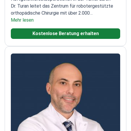
Dr. Turan leitet das Zentrum für robotergestützte
orthopädische Chirurgie mit über 2.000
robotergestützten Operationen.
Mehr lesen
Ausgebildet in der
kinematischen Knietechnik durch Steven
Kostenlose Beratung erhalten
Howell
Direktor der TT Orthopedic Academy, bildet
Chirurgen international aus
Mitglied der Arthroscopy
Association of North America (AANA)
Verwendet das
Journey II Knieprothesensystem