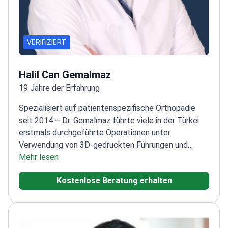
VERIFIZIERT
Halil Can Gemalmaz
19 Jahre der Erfahrung
Spezialisiert auf patientenspezifische Orthopädie
seit 2014 – Dr. Gemalmaz führte viele in der Türkei
erstmals durchgeführte Operationen unter
Verwendung von 3D-gedruckten Führungen und
Implantaten durch.
Mehr lesen
19 Jahre der Erfahrung
orthopädische Erfahrung, einschließlich 1.100
Kostenlose Beratung erhalten
Behandlungen
Dozent an der Acıbadem Mehmet Ali
Aydınlar School of Medicine
Fokus auf komplexe
Fehlstellungen, Deformitäten und
Revisionsarthroplastik
Ausgebildet an der Gazi-