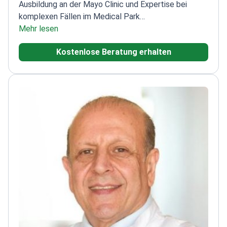
Ausbildung an der Mayo Clinic und Expertise bei
komplexen Fällen im Medical Park
Antalya.
Mehr lesen
Ausbildung in orthopädischer Onkologie an
der Mayo Clinic
Spezialisiert auf Arthroplastik und
Kostenlose Beratung erhalten
Unfallchirurgie
Mitglied der Türkischen
Orthopädischen Vereinigung und anderer wichtiger
Fachgesellschaften
Veröffentlichte
Forschungsergebnisse zu Knochentumoren und
Extremitätenrekonstruktion