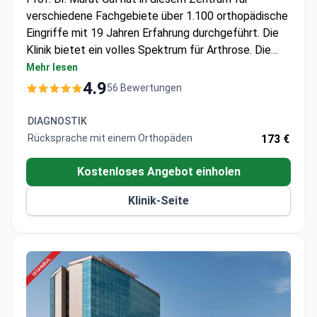
verschiedene Fachgebiete über 1.100 orthopädische
Eingriffe mit 19 Jahren Erfahrung durchgeführt. Die
Klinik bietet ein volles Spektrum für Arthrose. Die
Diagnostik beginnt bei 50 $ für Labortests und
Mehr lesen
Beratungen liegen bei etwa 125-200 $. Zu den
4.9
56 Bewertungen
Behandlungsoptionen gehören Kniearthroskopie für
6.500 $ und ein vollständiger Hüftgelenkersatz für
DIAGNOSTIK
etwa 16.000 $ – das Hüftpaket deckt die Operation,
Rücksprache mit einem Orthopäden
173 €
einen 5-8-tägigen Krankenhausaufenthalt, Transfers
und die postoperative Rehabilitation ab.
Kostenloses Angebot einholen
Klinik-Seite