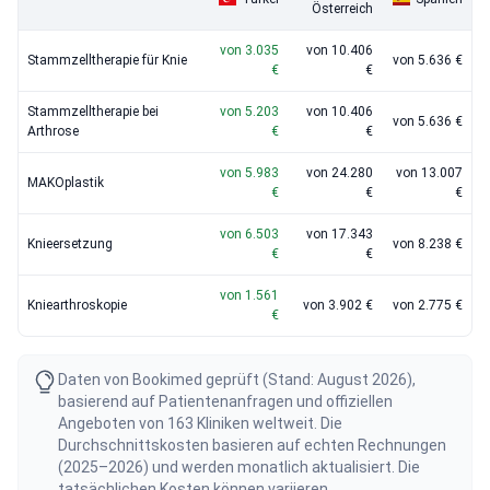
Österreich
von 3.035
von 10.406
Stammzelltherapie für Knie
von 5.636 €
€
€
Stammzelltherapie bei
von 5.203
von 10.406
von 5.636 €
Arthrose
€
€
von 5.983
von 24.280
von 13.007
MAKOplastik
€
€
€
von 6.503
von 17.343
Knieersetzung
von 8.238 €
€
€
von 1.561
Kniearthroskopie
von 3.902 €
von 2.775 €
€
Daten von Bookimed geprüft (Stand: August 2026),
basierend auf Patientenanfragen und offiziellen
Angeboten von 163 Kliniken weltweit. Die
Durchschnittskosten basieren auf echten Rechnungen
(2025–2026) und werden monatlich aktualisiert. Die
tatsächlichen Kosten können variieren.