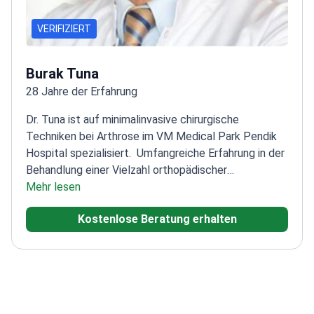
VERIFIZIERT
Burak Tuna
28 Jahre der Erfahrung
Dr. Tuna ist auf minimalinvasive chirurgische
Techniken bei Arthrose im VM Medical Park Pendik
Hospital spezialisiert.
Umfangreiche Erfahrung in der
Behandlung einer Vielzahl orthopädischer
Erkrankungen
Mehr lesen
Experte für arthroskopische Chirurgie
und Unfallchirurgie
Mitglied der Türkischen
Kostenlose Beratung erhalten
Gesellschaft für Orthopädie und Traumatologie
Autor
zahlreicher Publikationen zu innovativen chirurgischen
Techniken