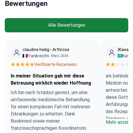
Bewertungen
Alle Bewertungen
claudine heilig • Arthrose
Жанар •
Frankreich
Kasa
6. März 2026
Verifizierte Rezension.
V
In meiner Situation gab mir diese
als behinder
Betreuung wirklich wieder Hoffnung
Medizin noch
antworten un
Ich bin nach Istanbul gereist, um eine
diese Götter 
umfassende medizinische Behandlung
Anführungsz
für einen komplexen Fall mit mehreren
das Rezept n
Erkrankungen zu erhalten. Dank
Diagnose, mo
Bookimed sowie meiner
Mehr anzeig
französischsprachigen Koordinatorin