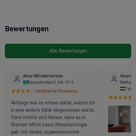
Bewertungen
Alle Bewertungen
Ainur Mirzahmetova
Anonym
Kasachstan
Unfruch
25. Feb. 2019
Tadsc
Verifizierte Rezension.
V
Anfangs war es etwas unklar, warum ich
in eine andere Klinik eingewiesen wurde.
Dann stellte sich heraus, dass es in
Bremen-Mitte keine Rheumatologie
gab. Ich denke, organisatorische