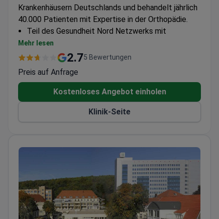
Krankenhäusern Deutschlands und behandelt jährlich
40.000 Patienten mit Expertise in der Orthopädie.
Teil des Gesundheit Nord Netzwerks mit
fachübergreifender Zusammenarbeit
Mehr lesen
Auszeichnung durch das Focus-Magazin für
2.7
5 Bewertungen
Behandlungserfolg und Patientenzufriedenheit
Preis auf Anfrage
Allgemeine und spezialisierte orthopädische
Versorgung verfügbar
Kostenloses Angebot einholen
Klinik-Seite