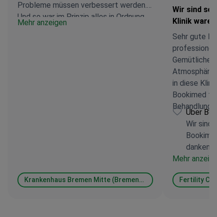
Probleme müssen verbessert werden.
Wir sind seh
Und so war im Prinzip alles in Ordnung.
Klinik waren
Mehr anzeigen
Sehr gute Kli
professionel
Gemütliche 
Atmosphäre. W
in diese Kli
Bookimed für
Behandlung, 
Über Boo
Wir sind
Bookimed
danken Ig
Mehr anzeig
Krankenhaus Bremen Mitte (Bremen-Mitte Clinic)
Fertility Ce