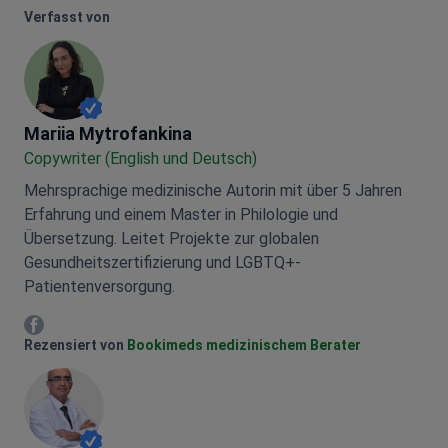
Verfasst von
Mariia Mytrofankina
Mariia Mytrofankina
Copywriter (English und Deutsch)
Mehrsprachige medizinische Autorin mit über 5 Jahren
Erfahrung und einem Master in Philologie und
Übersetzung. Leitet Projekte zur globalen
Gesundheitszertifizierung und LGBTQ+-
Patientenversorgung.
Mariia Mytrofankina Facebook
Rezensiert von
Bookimeds medizinischem Berater