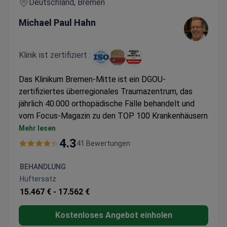
Deutschland, Bremen
Michael Paul Hahn
Klinik ist zertifiziert :
Das Klinikum Bremen-Mitte ist ein DGOU-
zertifiziertes überregionales Traumazentrum, das
jährlich 40.000 orthopädische Fälle behandelt und
vom Focus-Magazin zu den TOP 100 Krankenhäusern
Deutschlands gezählt wird.
Mehr lesen
Spezialisiert auf komplexe orthopädische Fälle,
4.3
41 Bewertungen
einschließlich Knie- und Schulterprothesen
Bietet umfassende internationale
BEHANDLUNG
Patientenbetreuung mit übersetzten Berichten
Hüftersatz
und 24/7-Hotline
15.467 € -
17.562 €
Teil des Gesundheit Nord Netzwerks, was hohe
Versorgungsstandards garantiert
Kostenloses Angebot einholen
DIN EN ISO 9001:2008 zertifiziert für