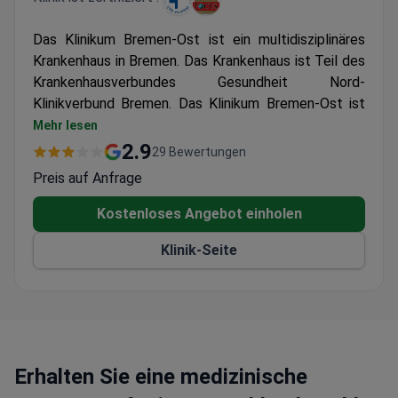
Das Klinikum Bremen-Ost ist ein multidisziplinäres
Krankenhaus in Bremen. Das Krankenhaus ist Teil des
Krankenhausverbundes Gesundheit Nord-
Klinikverbund Bremen. Das Klinikum Bremen-Ost ist
spezialisiert auf Lungenchirurgie, Neurologie,
Mehr lesen
Psychotherapie und Psychiatrie.
2.9
29 Bewertungen
Bremen-Ost gehört laut Focus-Rating zu den besten
Preis auf Anfrage
deutschen medizinischen Einrichtungen 2015-2016.
In die Bewertung werden Krankenhäuser mit
Kostenloses Angebot einholen
positivem Patientenfeedback und hohen
Klinik-Seite
Behandlungserfolgsraten aufgenommen.
Bremen-Ost nimmt jährlich 19.000 Patienten zur
Behandlung auf.
Erhalten Sie eine medizinische