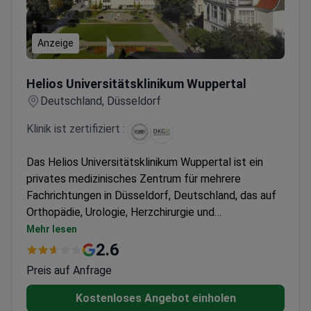
Anzeige
Helios Universitätsklinikum Wuppertal
Helios Universitätsklinikum Wuppertal
Deutschland, Düsseldorf
Klinik ist zertifiziert :
Das Helios Universitätsklinikum Wuppertal ist ein
privates medizinisches Zentrum für mehrere
Fachrichtungen in Düsseldorf, Deutschland, das auf
Orthopädie, Urologie, Herzchirurgie und
Allgemeinchirurgie spezialisiert ist. Das Krankenhaus
Mehr lesen
behandelt sowohl Erwachsene als auch Kinder und
2.6
wird jährlich von rund 150.000 Patienten gewählt. Es
Preis auf Anfrage
wird am häufigsten von Patienten aus den GUS-
Staaten, dem Balkan und den Staaten der
Kostenloses Angebot einholen