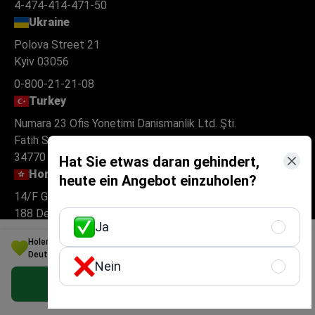
4-474-414-471-50
Ukraine
Polova Street 21
Kyiv 03056
0-800-21-21-08
Turkey
Numara 23 Ofis Yonetimi Danismanlik Ltd. Şti.
Fatih Sultan Mehmet Mahallesi Poligon Caddesi, Buyaka 2
34770 Ümraniye, Istanbul
Hat Sie etwas daran gehindert,
Hong Kong
heute ein Angebot einzuholen?
14/F Golden Centre
188 Des Voeux Road Central Hong Kong
Ja
Holen Sie sich die beste Orthopädie Option für Ihr Budget in
Deutschland
Für Patienten
Nein
Kostenloses persönliches Angebot erhalten
Über uns