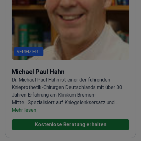
VERIFIZIERT
Michael Paul Hahn
Dr. Michael Paul Hahn ist einer der führenden
Knieprothetik-Chirurgen Deutschlands mit über 30
Jahren Erfahrung am Klinikum Bremen-
Mitte.
Spezialisiert auf Kniegelenksersatz und
orthopädische Traumatologie
Mehr lesen
Experte für
Allgemeinchirurgie mit Schwerpunkt
Kostenlose Beratung erhalten
Gelenkeingriffe
Anerkannt als einer der führenden
Orthopäden Deutschlands