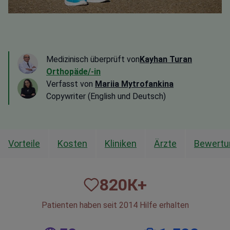
Medizinisch überprüft von
Kayhan Turan
Orthopäde/-in
Verfasst von
Mariia Mytrofankina
Copywriter (English und Deutsch)
Vorteile
Kosten
Kliniken
Ärzte
Bewertu
820
К+
Patienten haben seit 2014 Hilfe erhalten