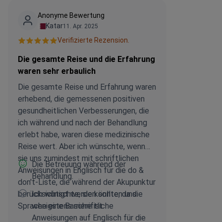
Anonyme Bewertung
Katar
11. Apr. 2025
Verifizierte Rezension.
Die gesamte Reise und die Erfahrung
waren sehr erbaulich
Die gesamte Reise und Erfahrung waren
erhebend, die gemessenen positiven
gesundheitlichen Verbesserungen, die
ich während und nach der Behandlung
erlebt habe, waren diese medizinische
Reise wert. Aber ich wünschte, wenn
sie uns zumindest mit schriftlichen
Die Betreuung während der
Anweisungen in Englisch für die do &
Behandlung.
don't-Liste, die während der Akupunktur
berücksichtigt werden sollte, da die
Ich wünschte, sie könnten uns
Sprache eine Barriere ist.
wenigstens schriftliche
Anweisungen auf Englisch für die