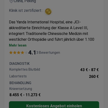
China, Peking
Klinik ist zertifiziert :
Das Yanda International Hospital, eine JCI-
akkreditierte Einrichtung der Klasse A Level III,
integriert Traditionelle Chinesische Medizin mit
westlicher Orthopädie und führt jährlich über 1.100
Eingriffe durch.
Mehr lesen
Spezialisiert auf konservative Behandlungen,
4.1
3 Bewertungen
einschließlich Nadelmesser-Therapie und TCM-
Rehabilitationsprogramme
DIAGNOSTIK
Bietet Gelenkersatz mit sowohl inländischen als
Komplettes Blutbild
43 € -
87 €
auch importierten Prothesenoptionen
Labortests
260 €
Bietet HUSHI Traditionelle Chinesische Medizin
BEHANDLUNG
Immuntherapie, die Akupunktur und therapeutische
Knieersetzung
Gymnastik kombiniert
8.455 € -
11.273 €
Behandelt jährlich 2,5 Millionen Patienten mit
spezialisierten Orthopäden
Kostenloses Angebot einholen