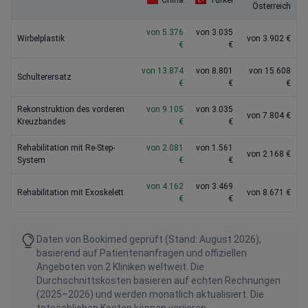
China
Türkei
Österreich
von 5.376
von 3.035
Wirbelplastik
von 3.902 €
€
€
von 13.874
von 8.801
von 15.608
Schulterersatz
€
€
€
Rekonstruktion des vorderen
von 9.105
von 3.035
von 7.804 €
Kreuzbandes
€
€
Rehabilitation mit Re-Step-
von 2.081
von 1.561
von 2.168 €
System
€
€
von 4.162
von 3.469
Rehabilitation mit Exoskelett
von 8.671 €
€
€
Daten von Bookimed geprüft (Stand: August 2026),
basierend auf Patientenanfragen und offiziellen
Angeboten von 2 Kliniken weltweit. Die
Durchschnittskosten basieren auf echten Rechnungen
(2025–2026) und werden monatlich aktualisiert. Die