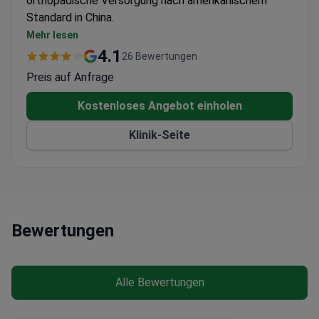
orthopädische Versorgung nach amerikanischem
Standard in China.
Rehabilitationsleistungen folgen internationalen
Mehr lesen
Protokollen für Gelenk- und Muskel-Skelett-
4.1
26 Bewertungen
Erkrankungen
Preis auf Anfrage
Multidisziplinärer Ansatz, der Physiotherapie und
orthopädische Behandlungen kombiniert
Kostenloses Angebot einholen
Private Einrichtung mit englischsprachigem
Klinik-Seite
medizinischem Personal
Bewertungen
Alle Bewertungen