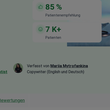
85
%
Patientenempfehlung
7
K+
Patienten
Verfasst von
Mariia Mytrofankina
tist
Copywriter (English und Deutsch)
Bewertungen