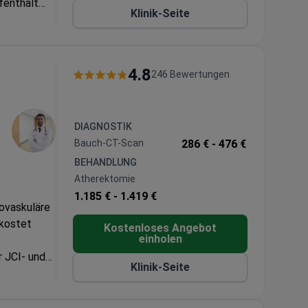
fenthalt
Klinik-Seite
ich das
 bietet
T an.
4.8
246 Bewertungen
DIAGNOSTIK
Bauch-CT-Scan
286 € -
476 €
BEHANDLUNG
Atherektomie
1.185 € -
1.419 €
iovaskuläre
 kostet
Kostenloses Angebot
einholen
 JCI- und
Klinik-Seite
r 1.500 €
Dr. Teymen