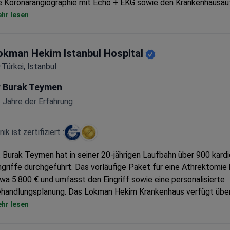
e Koronarangiographie mit Echo + EKG sowie den Krankenhausau
deckt. Für Fälle, die eine Stentimplantation erfordern, beläuft s
hr lesen
ket auf ca. 10.000 $. Das Hisar Hospital ist JCI-akkreditiert und
dernste kardiale Bildgebung mit 640-Zeilen-CT und 3-Tesla-MR
okman Hekim Istanbul Hospital
Türkei, Istanbul
r Burak Teymen
 Jahre der Erfahrung
inik ist zertifiziert :
. Burak Teymen hat in seiner 20-jährigen Laufbahn über 900 kard
ngriffe durchgeführt. Das vorläufige Paket für eine Athrektomie
wa 5.800 € und umfasst den Eingriff sowie eine personalisierte
handlungsplanung. Das Lokman Hekim Krankenhaus verfügt über
O 9001-Akkreditierungen, was die Einhaltung internationaler
hr lesen
cherheitsstandards garantiert. Ein separates Diagnostikpaket fü
ckt die CT-Angiographie und eine fachärztliche Beurteilung ab. 