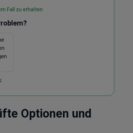
m Fall zu erhalten
Problem?
ne
en
gen
g
üfte Optionen und