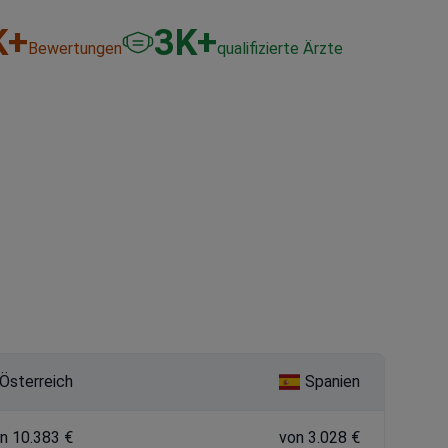
K+
3
K+
Bewertungen
qualifizierte Ärzte
Österreich
Spanien
n 10.383 €
von 3.028 €