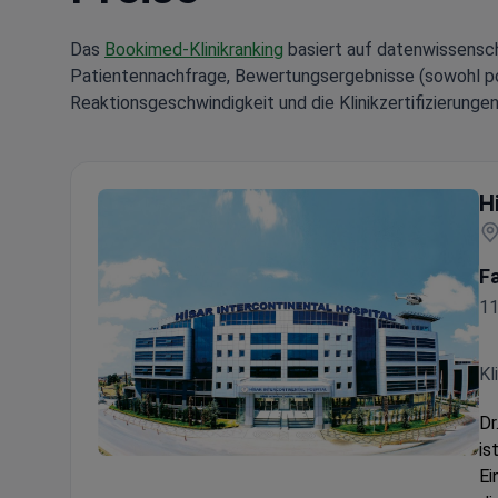
Das
Bookimed-Klinikranking
basiert auf datenwissensch
Patientennachfrage, Bewertungsergebnisse (sowohl posi
Reaktionsgeschwindigkeit und die Klinikzertifizierungen
H
F
11
Kl
Dr
is
Hisar Hospital Intercontinental
Ei