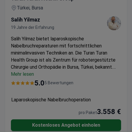
Türkei, Bursa
Salih Yilmaz
19 Jahre der Erfahrung
Salih Yilmaz bietet laparoskopische
Nabelbruchreparaturen mit fortschrittlichen
minimalinvasiven Techniken an.
Die Turan Turan
Health Group ist als Zentrum für robotergestützte
Chirurgie und Orthopädie in Bursa, Türkei, bekannt.
Eingeschlossene Leistungen:
Mehr lesen
24-Stunden-
Schwesterndienst, EKG, Röntgen der Brust,
5.0
5 Bewertungen
Bluttests, Konsultation von Anästhesisten und
Chirurgen, VIP-Transfer.
Aufenthalt:
1 Tag
Laparoskopische Nabelbruchoperation
Krankenhausaufenthalt; 6 Tage Hotelaufenthalt
(Unterkunft nicht im Preis enthalten).
Technik:
3.558 €
pro Paket
Laparoskopische (minimalinvasive) Operation des
Nabelbruchs.
Kostenloses Angebot einholen