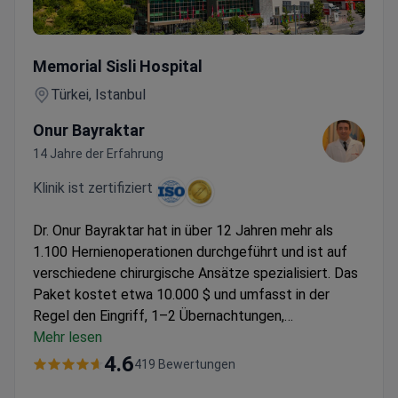
Nabelbruch-Operation
Memorial Sisli Hospital
Türkei, Istanbul
Onur Bayraktar
14 Jahre der Erfahrung
Klinik ist zertifiziert
Dr. Onur Bayraktar hat in über 12 Jahren mehr als
1.100 Hernienoperationen durchgeführt und ist auf
verschiedene chirurgische Ansätze spezialisiert. Das
Paket kostet etwa 10.000 $ und umfasst in der
Regel den Eingriff, 1–2 Übernachtungen,
präoperative Untersuchungen sowie die Transfers. Dr.
Mehr lesen
Bayraktar ist außerordentlicher Professor an der
4.6
419 Bewertungen
Universität Istanbul. Das Memorial Şişli Krankenhaus