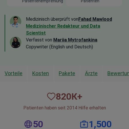
Patientenempfehlung
Patienten
Medizinisch überprüft von
Fahad Mawlood
Medizinischer Redakteur und Data
Scientist
Verfasst von
Mariia Mytrofankina
Copywriter (English und Deutsch)
Vorteile
Kosten
Pakete
Ärzte
Bewertu
820
К+
Patienten haben seit 2014 Hilfe erhalten
50
1,500