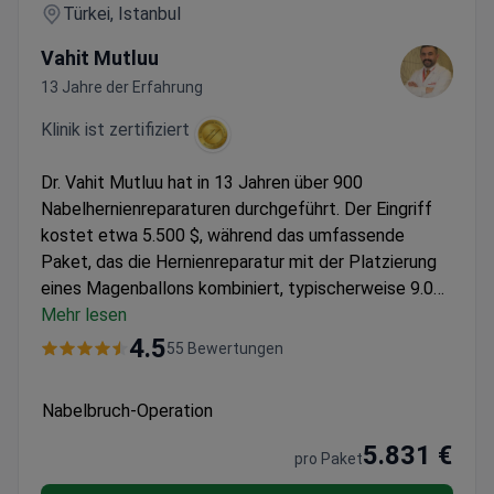
Türkei, Istanbul
Vahit Mutluu
13 Jahre der Erfahrung
Klinik ist zertifiziert
Dr. Vahit Mutluu hat in 13 Jahren über 900
Nabelhernienreparaturen durchgeführt. Der Eingriff
kostet etwa 5.500 $, während das umfassende
Paket, das die Hernienreparatur mit der Platzierung
eines Magenballons kombiniert, typischerweise 9.000
$ kostet – darin enthalten sind 1 Krankenhausnacht,
Mehr lesen
5 Hotelnächte, Transfers, Tests, Medikamente und
4.5
55 Bewertungen
eine 1-jährige Nachsorge. Das Memorial Ataşehir
Hospital verfügt über die JCI-Akkreditierung,
Nabelbruch-Operation
wodurch internationale Sicherheitsstandards
gewährleistet werden.
5.831 €
pro Paket