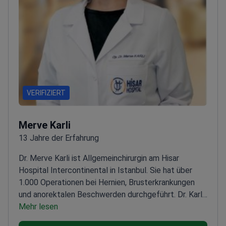
VERIFIZIERT
Merve Karli
13 Jahre der Erfahrung
Dr. Merve Karli ist Allgemeinchirurgin am Hisar
Hospital Intercontinental in Istanbul. Sie hat über
1.000 Operationen bei Hernien, Brusterkrankungen
und anorektalen Beschwerden durchgeführt. Dr. Karli
wurde an der Eskisehir Osmangazi Universität und am
Mehr lesen
Sadi Konuk Ausbildungs- und Forschungskrankenhaus