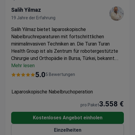
Salih Yilmaz
19 Jahre der Erfahrung
Salih Yilmaz bietet laparoskopische
Nabelbruchreparaturen mit fortschrittlichen
minimalinvasiven Techniken an.
Die Turan Turan
Health Group ist als Zentrum für robotergestützte
Chirurgie und Orthopädie in Bursa, Türkei, bekannt.
Eingeschlossene Leistungen:
Mehr lesen
24-Stunden-
Schwesterndienst, EKG, Röntgen der Brust,
5.0
5 Bewertungen
Bluttests, Konsultation von Anästhesisten und
Chirurgen, VIP-Transfer.
Aufenthalt:
1 Tag
Laparoskopische Nabelbruchoperation
Krankenhausaufenthalt; 6 Tage Hotelaufenthalt
(Unterkunft nicht im Preis enthalten).
Technik:
3.558 €
pro Paket
Laparoskopische (minimalinvasive) Operation des
Nabelbruchs.
Kostenloses Angebot einholen
Einzelheiten