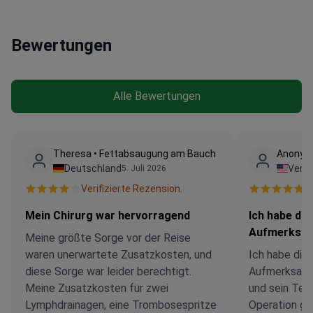
Bewertungen
Alle Bewertungen
Theresa • Fettabsaugung am Bauch
Anonyme
Deutschland
Verei
5. Juli 2026
Verifizierte Rezension.
V
Mein Chirurg war hervorragend
Ich habe die
Aufmerksamk
Meine größte Sorge vor der Reise
waren unerwartete Zusatzkosten, und
Ich habe die
diese Sorge war leider berechtigt.
Aufmerksamke
Meine Zusatzkosten für zwei
und sein Te
Lymphdrainagen, eine Trombosespritze
Operation ge