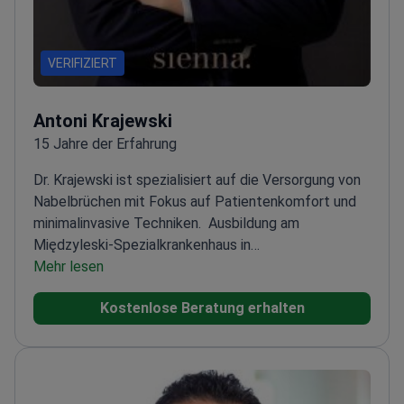
VERIFIZIERT
Antoni Krajewski
15 Jahre der Erfahrung
Dr. Krajewski ist spezialisiert auf die Versorgung von
Nabelbrüchen mit Fokus auf Patientenkomfort und
minimalinvasive Techniken.
Ausbildung am
Międzyleski-Spezialkrankenhaus in
Warschau
Mehr lesen
Besonders aufmerksam gegenüber den
Bedürfnissen von LGBTQ+-Patienten
Kombiniert
Kostenlose Beratung erhalten
chirurgische Expertise mit der modernen
Ausstattung des Vintage-Hospitals