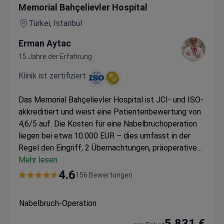
Memorial Bahçelievler Hospital
Türkei, Istanbul
Erman Aytac
15 Jahre der Erfahrung
Klinik ist zertifiziert
Das Memorial Bahçelievler Hospital ist JCI- und ISO-
akkreditiert und weist eine Patientenbewertung von
4,6/5 auf. Die Kosten für eine Nabelbruchoperation
liegen bei etwa 10.000 EUR – dies umfasst in der
Regel den Eingriff, 2 Übernachtungen, präoperative
Untersuchungen und Transfers. Als Teil des größten
Mehr lesen
medizinischen Netzwerks der Türkei bietet die Klinik
4.6
156 Bewertungen
kombinierte Eingriffe mit kosmetischen Operationen
an. Dr. Kamil Yalçın Polat erbringt in dieser Einrichtung
Nabelbruch-Operation
Leistungen im Bereich der Allgemeinchirurgie.
5.831 €