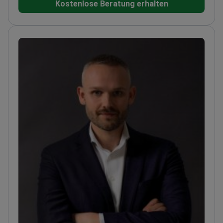
Kostenlose Beratung erhalten
ausgebildet. Sie besitzt offizielle Zertifikate zur
Durchführung endoskopischer
Verfahren.
Spezialisiert auf laparoskopische und
offene Hernienreparaturen, einschließlich Nabel- und
Narbenhernien.
Führt Gastroskopien, Koloskopien und
PEG-Anlagen für diagnostische und therapeutische
Zwecke durch.
Behandelt gutartige anorektale
Erkrankungen und betreut komplexe Fälle von
Brusterkrankungen.
Arbeitet im Hisar Hospital, einer
JCI-akkreditierten Einrichtung, die jährlich über
500.000 Patienten versorgt.