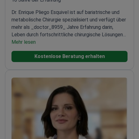
Dr. Enrique Pliego Esquivel ist auf bariatrische und
metabolische Chirurgie spezialisiert und verfügt über
mehr als _doctor_8959_ Jahre Erfahrung darin,
Leben durch fortschrittliche chirurgische Lösungen
zu verändern.
Mehr lesen
Mitglied der American Society for
Metabolic and Bariatric Surgery (ASMBS)
Zertifiziert
Kostenlose Beratung erhalten
durch das Mexican Board of Obesity Surgery und das
Mexican College of General Surgery
Konzentriert sich
auf Adipositas-bedingte Erkrankungen, einschließlich
Diabetes und Bluthochdruck
Bietet eine
personalisierte Betreuung, die auf die individuellen
Bedürfnisse jedes Patienten zugeschnitten ist