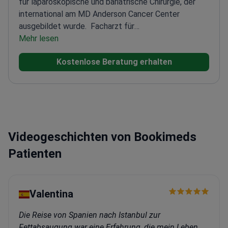
für laparoskopische und bariatrische Chirurgie, der
international am MD Anderson Cancer Center
ausgebildet wurde.
Facharzt für
Gastroenterologische Chirurgie mit über
Mehr lesen
_doctor_9341_ Jahren Erfahrung
Ausbildung in den
Kostenlose Beratung erhalten
USA an den Krankenhäusern MD Anderson und
Memorial Hermann
Belegte den ersten Platz bei der
Prüfung für das Stipendium für Gastroenterologische
Chirurgie in der Türkei
Gründete Abteilungen für
fortgeschrittene laparoskopische Chirurgie
Videogeschichten von Bookimeds
Patienten
Valentina
Die Reise von Spanien nach Istanbul zur
Fettabsaugung war eine Erfahrung, die mein Leben