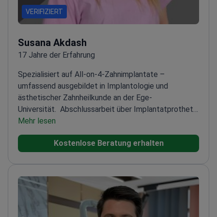
VERIFIZIERT
Susana Akdash
17 Jahre der Erfahrung
Spezialisiert auf All-on-4-Zahnimplantate –
umfassend ausgebildet in Implantologie und
ästhetischer Zahnheilkunde an der Ege-
Universität.
Abschlussarbeit über Implantatprothetik
und Ästhetik
Mehr lesen
Teilnahme an zahlreichen
Fortgeschrittenenkursen in Implantologie und
Kostenlose Beratung erhalten
digitalem Smile-Design
Verwendet hochwertige
Zahnimplantatbehandlungen und moderne
Techniken
Arbeitet mit verschiedenen
Implantatsystemen, einschließlich All-on-2, All-on-4
und All-on-6