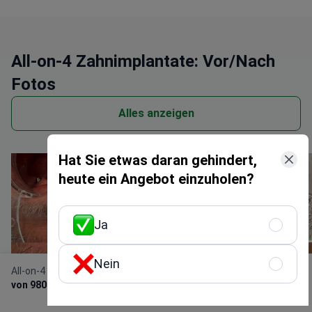
ich konnte weder an meiner Behandlung
noch an meinem Ergebnis etwas
aussetzen.
All-on-4 Zahnimplantate: Vor/Nach
Fotos
Alles anzeigen
Hat Sie etwas daran gehindert,
heute ein Angebot einzuholen?
Ja
Nein
All-on-4 Zahnimplantate
Kostenloses
persönliches Angebot
von 980 €
erhalten