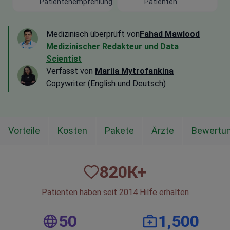
Patientenempfehlung
Patienten
Medizinisch überprüft von
Fahad Mawlood
Medizinischer Redakteur und Data
Scientist
Verfasst von
Mariia Mytrofankina
Copywriter (English und Deutsch)
Vorteile
Kosten
Pakete
Ärzte
Bewertu
820
К+
Patienten haben seit 2014 Hilfe erhalten
50
1,500