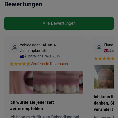
Bewertungen
Alle Bewertungen
zahide agar • All-on-4
Fiona Da
Zahnimplantate
Großb
Australien
1. Sept. 2025
V
Verifizierte Rezension.
Ich kann Ihn
Ich würde sie jederzeit
danken, Sie
weiterempfehlen
verändert
Ich habe mich für eine Behandlung bei
Ich bin so fro