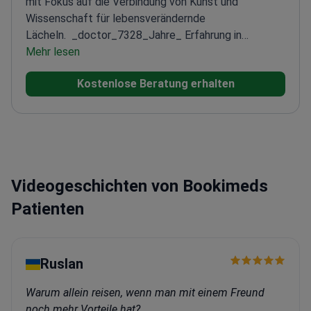
mit Fokus auf die Verbindung von Kunst und
Wissenschaft für lebensverändernde
Lächeln.
_doctor_7328_Jahre_ Erfahrung in
Implantologie und ästhetischer
Mehr lesen
Zahnheilkunde
Zertifiziert in Digital Smile Design
Kostenlose Beratung erhalten
(DSD) und SKYN Concept Protokollen
Mitglied der
American Dental Association (ADA) und der American
Academy of Cosmetic Dentistry (AACD)
Key Opinion
Leader für Ivoclar Vivadent, anerkannt vom
International Center for Dental Education
Videogeschichten von Bookimeds
Patienten
Ruslan
Warum allein reisen, wenn man mit einem Freund
noch mehr Vorteile hat?