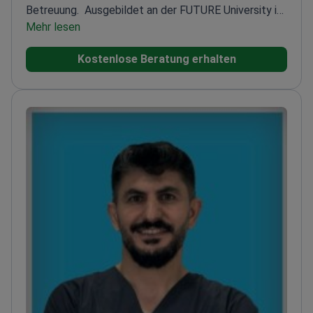
Betreuung.
Ausgebildet an der FUTURE University in
Ägypten und der OKAN University in
Mehr lesen
Istanbul
Verwendet modernste Technologie für
Kostenlose Beratung erhalten
innovative Zahnmedizin
Fokussiert auf
Patientenaufklärung für entspannte und sichere
Behandlungsabläufe