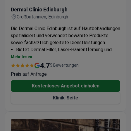
Dermal Clinic Edinburgh
Dermal Clinic Edinburgh
Großbritannien, Edinburgh
Die Dermal Clinic Edinburgh ist auf Hautbehandlungen
spezialisiert und verwendet bewährte Produkte
sowie fachärztlich geleitete Dienstleistungen.
Bietet Dermal Filler, Laser-Haarentfernung und
Haut-Peelings
Mehr lesen
Advanced Nutrition Programme und Environ
4.7
5 Bewertungen
Skincare erhältlich
Preis auf Anfrage
Kostenlose Beratungsgespräche für die meisten
Behandlungen
Kostenloses Angebot einholen
Sonderangebote inklusive Rabatte auf Laser-
Klinik-Seite
Tattooentfernung