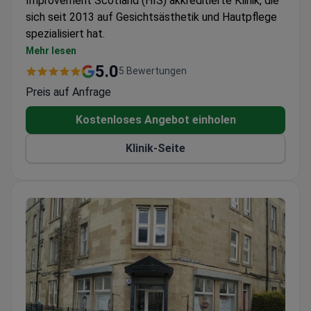
Improvement Scotland (HIS) akkreditierte Klinik, die
sich seit 2013 auf Gesichtsästhetik und Hautpflege
spezialisiert hat.
Bietet eine Reihe von minimalinvasiven und nicht-
Mehr lesen
chirurgischen Behandlungen
5.0
5 Bewertungen
Bietet Dienstleistungen für Männer und alle
Preis auf Anfrage
Geschlechtsidentitäten mit Fokus auf
Privatsphäre
Kostenloses Angebot einholen
Befindet sich in einem Privathaus für diskrete
Klinik-Seite
Beratungen und Behandlungen