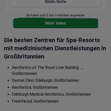
Klinik-Seite
Kombiniert medizinisches Fachwissen mit Spa-
ähnlicher Entspannung für ein umfassendes
Wellness-Erlebnis
Sie haben sich 5 von 14 Kliniken angesehen
Verwendet klinisch erprobte Techniken für die
Mehr laden
Haut- und Zahnverjüngung
Die besten Zentren für Spa-Resorts
mit medizinischen Dienstleistungen in
Großbritannien
Aesthetics of The Royal Liver Building.....,
Großbritannien
Dermal Clinic Edinburgh, Großbritannien
Aesthetica, Großbritannien
Edinburgh Medical Aesthetics, Großbritannien
Freshfaced, Großbritannien