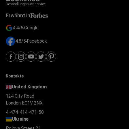
Behandlungssuchservice
Erwähnt in
4.4/5
Google
4.8/5
Facebook
Kontakte
United Kingdom
124 City Road
London EC1V 2NX
4-474-414-471-50
Ukraine
Polova Street 21