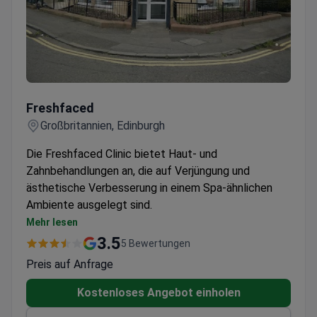
Freshfaced
Freshfaced
Großbritannien, Edinburgh
Die Freshfaced Clinic bietet Haut- und
Zahnbehandlungen an, die auf Verjüngung und
ästhetische Verbesserung in einem Spa-ähnlichen
Ambiente ausgelegt sind.
Hautbehandlungen umfassen Dermaroller,
Mehr lesen
Phototherapie und Laser-Resurfacing für
3.5
5 Bewertungen
verschiedene Hautprobleme
Preis auf Anfrage
Zahnärztliche Leistungen reichen von
kosmetischem BTX und Fillern bis hin zu
Kostenloses Angebot einholen
funktionellen Implantaten und Kieferorthopädie