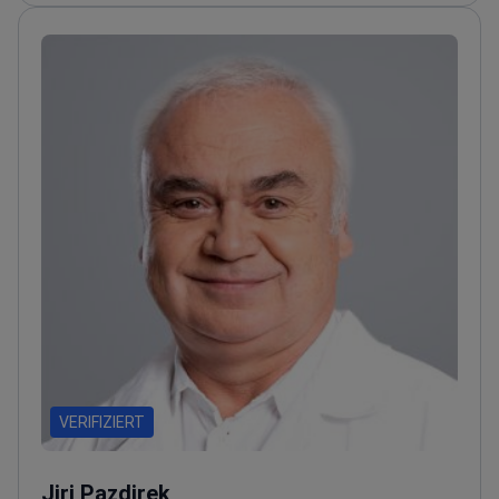
Medizin
Veröffentlichte Autorin zu Themen der
Rehabilitation und Schmerztherapie
Tätigkeit in
führenden Rehabilitationskliniken in ganz Europa
VERIFIZIERT
Jiri Pazdirek