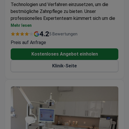
Technologien und Verfahren einzusetzen, um die
bestmögliche Zahnpflege zu bieten. Unser
professionelles Expertenteam kümmert sich um die
Gewährleistung Ihrer Mundgesundheit und sorgt für
Mehr lesen
ein gesundes Lächeln.
4.2
5 Bewertungen
Unsere in Prag gelegene Klinik ist leicht zu erreichen
Preis auf Anfrage
und bietet bequeme Transportmöglichkeiten. Wir
bieten eine Reihe von Dienstleistungen an, darunter
Kostenloses Angebot einholen
Kinderzahnheilkunde, Implantate, Prothetik,
Klinik-Seite
Zahnhygiene und Notfallversorgung.
Für Ihre Liebsten bieten wir auch
Geschenkgutscheine an, passend zu jedem Anlass.
Nutzen Sie die Feiertage und schenken Sie ein
gesundes Lächeln.