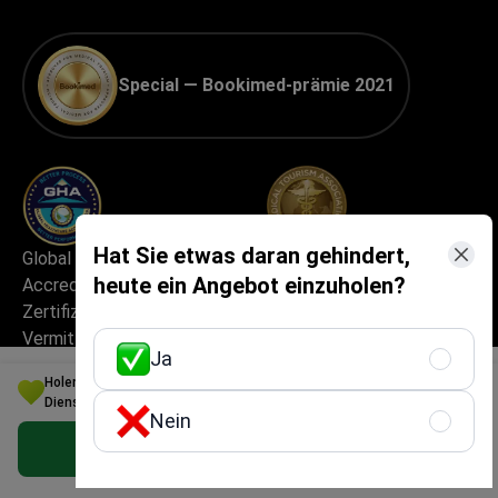
Special — Bookimed-prämie 2021
Hat Sie etwas daran gehindert,
Global Healthcare
Beste Praxis für
heute ein Angebot einzuholen?
Accreditation (GHA) –
Medizintourismus
Zertifizierung für
Vermittler von
Ja
Medizintourismus
Holen Sie sich die beste Spa-Resorts mit medizinischen
Dienstleistungen Option für Ihr Budget in Tschechien
Nein
Kostenloses persönliches Angebot erhalten