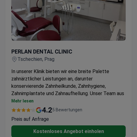
PERLAN DENTAL CLINIC
PERLAN DENTAL CLINIC
Tschechien, Prag
In unserer Klinik bieten wir eine breite Palette
zahnärztlicher Leistungen an, darunter
konservierende Zahnheilkunde, Zahnhygiene,
Zahnimplantate und Zahnaufhellung. Unser Team aus
erfahrenen Fachleuten ist bestrebt, eine qualitativ
Mehr lesen
hochwertige Pflege zu bieten und sicherzustellen,
4.2
5 Bewertungen
dass Ihre Mundgesundheitsbedürfnisse erfüllt
Preis auf Anfrage
werden.
In unserer privaten Zahnarztpraxis legen wir Wert auf
Kostenloses Angebot einholen