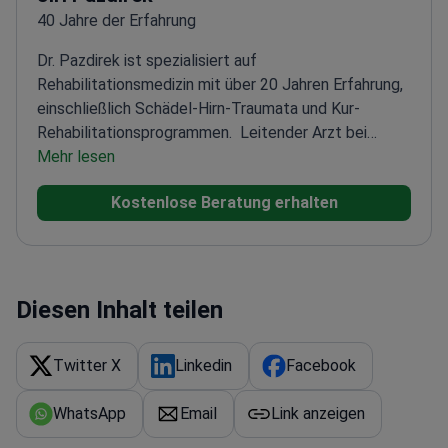
40 Jahre der Erfahrung
Dr. Pazdirek ist spezialisiert auf
Rehabilitationsmedizin mit über 20 Jahren Erfahrung,
einschließlich Schädel-Hirn-Traumata und Kur-
Rehabilitationsprogrammen.
Leitender Arzt bei
Fysiomed Yalova und Berater an der Prince Sultan Bin
Mehr lesen
Abdulaziz Humanitarian City
Autor des Lehrbuchs
Kostenlose Beratung erhalten
'Practice Based on TBI Rehabilitation
Manual'
Facharzt für Rehabilitationsmedizin und
Physikalische Medizin
Umfangreiche Erfahrung in
Balneotherapie und Kur-Rehabilitationsprogrammen
Diesen Inhalt teilen
Twitter X
Linkedin
Facebook
WhatsApp
Email
Link anzeigen