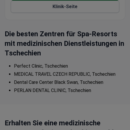
Ihren Komfort und Ihre Zufriedenheit. Wir bieten
Klinik-Seite
festsitzende Kronen und nutzen die neueste
Technologie, um außergewöhnliche Ergebnisse zu
liefern. Unsere mehrsprachige WordPress-Website
erleichtert Ihnen die Navigation und das Auffinden
Die besten Zentren für Spa-Resorts
der benötigten Informationen.
mit medizinischen Dienstleistungen in
Tschechien
Perfect Clinic, Tschechien
MEDICAL TRAVEL CZECH REPUBLIC, Tschechien
Dental Care Center Black Swan, Tschechien
PERLAN DENTAL CLINIC, Tschechien
Erhalten Sie eine medizinische