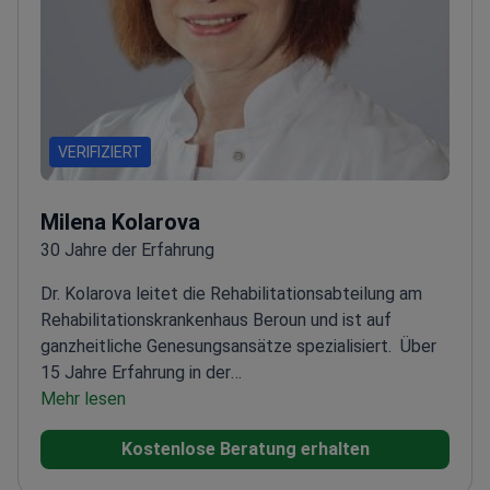
VERIFIZIERT
Milena Kolarova
30 Jahre der Erfahrung
Dr. Kolarova leitet die Rehabilitationsabteilung am
Rehabilitationskrankenhaus Beroun und ist auf
ganzheitliche Genesungsansätze spezialisiert.
Über
15 Jahre Erfahrung in der
Rehabilitationsmedizin
Mehr lesen
Expertin für Algiatrie und
Physiotherapie bei
Kostenlose Beratung erhalten
Beckenbodenproblemen
Ausgebildet in medizinischer
Akupunktur und muskuloskelettaler