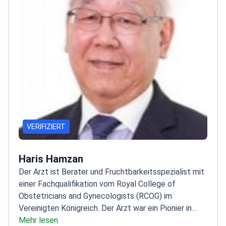
VERIFIZIERT
Haris Hamzan
Der Arzt ist Berater und Fruchtbarkeitsspezialist mit
einer Fachqualifikation vom Royal College of
Obstetricians and Gynecologists (RCOG) im
Vereinigten Königreich. Der Arzt war ein Pionier in
Malaysia für In-vitro-Fertilisation (IVF) und führte das
Mehr lesen