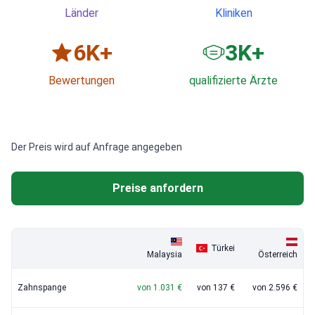
Länder
Kliniken
6
K+
3
K+
Bewertungen
qualifizierte Ärzte
Der Preis wird auf Anfrage angegeben
Preise anfordern
Türkei
Malaysia
Österreich
Zahnspange
von 1.031 €
von 137 €
von 2.596 €