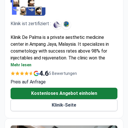
Klinik ist zertifiziert :
Klinik De Palma is a private aesthetic medicine
center in Ampang Jaya, Malaysia. It specializes in
cosmetology with success rates above 98% for
injectables and rejuvenation. The clinic won the
Consumer Choice Brand of the Year award from
Mehr lesen
World Muslimpreneur.
4.6
5 Bewertungen
Over 1,000 patients choose the clinic each year
Preis auf Anfrage
from Europe, Arab League states, and Asia.
Accredited by the American Academy of
Kostenloses Angebot einholen
Aesthetic Medicine and the Malaysian Medical
Klinik-Seite
Council.
Treats both adults and children for aesthetic
procedures.
98% success rate for botox injections, 99% for