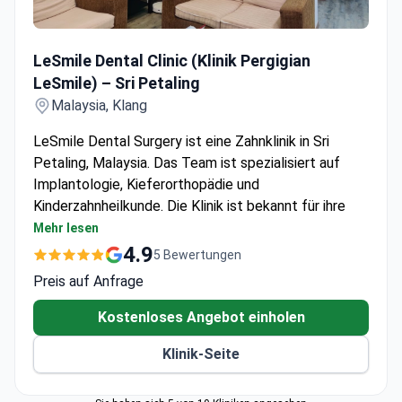
LeSmile Dental Clinic (Klinik Pergigian LeSmile) – Sri Petal
LeSmile Dental Clinic (Klinik Pergigian
LeSmile) – Sri Petaling
Malaysia, Klang
LeSmile Dental Surgery ist eine Zahnklinik in Sri
Petaling, Malaysia. Das Team ist spezialisiert auf
Implantologie, Kieferorthopädie und
Kinderzahnheilkunde. Die Klinik ist bekannt für ihre
Komplettversorgungen mit den All-on-4- und All-on-
Mehr lesen
6-Techniken. Die Chirurgen führen außerdem
4.9
5 Bewertungen
fortschrittliche Knochenaufbauverfahren durch,
Preis auf Anfrage
darunter Sinuslift mit lateralem Fenster und
Knochenerweiterung mittels Split-Ridge-Technik.
Kostenloses Angebot einholen
Die Klinik wurde 2018 eröffnet. Ihr Team hat bereits
Klinik-Seite
zahlreiche Fälle mit Komplettversorgungen mittels
zehn Straumann-Implantaten und festsitzenden
Brücken abgeschlossen. Patienten mit