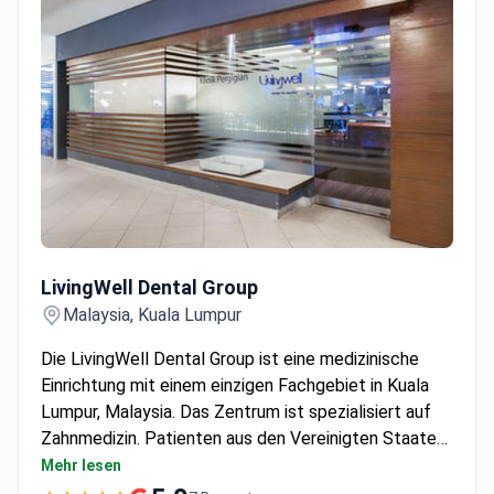
LivingWell Dental Group
LivingWell Dental Group
Malaysia, Kuala Lumpur
Die LivingWell Dental Group ist eine medizinische
Einrichtung mit einem einzigen Fachgebiet in Kuala
Lumpur, Malaysia. Das Zentrum ist spezialisiert auf
Zahnmedizin. Patienten aus den Vereinigten Staaten,
Kanada, Großbritannien und anderen Ländern wählen
Mehr lesen
die LivingWell Dental Group für die