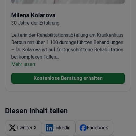
Milena Kolarova
30 Jahre der Erfahrung
Leiterin der Rehabilitationsabteilung am Krankenhaus
Beroun mit über 1.100 durchgeführten Behandlungen
– Dr. Kolarova ist auf fortgeschrittene Rehabilitation
bei komplexen Fällen
spezialisiert.
Mehr lesen
_doctor_3127_Jahre_ Erfahrung in
physikalischer Medizin und
Kostenlose Beratung erhalten
Rehabilitation
Fachzertifikat in Algiatrie – Fokus auf
Schmerztherapie
Ausgebildet in muskuloskelettaler
Medizin und medizinischer
Akupunktur
Veröffentlichte zahlreiche Arbeiten zu
Rehabilitationstechniken
Zuvor in führenden
Diesen Inhalt teilen
Einrichtungen tätig, einschließlich des
Universitätsklinikums Motol
Twitter X
Linkedin
Facebook