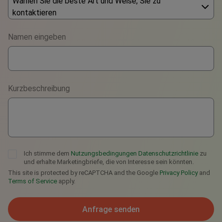
Wählen Sie die beste Art und Weise, Sie zu
kontaktieren
Phone
Namen eingeben
WhatsApp
Viber
Kurzbeschreibung
Telegram
Ich stimme dem
Nutzungsbedingungen
Datenschutzrichtlinie
zu
und erhalte Marketingbriefe, die von Interesse sein könnten.
This site is protected by reCAPTCHA and the Google
Privacy Policy
and
Terms of Service
apply.
Anfrage senden