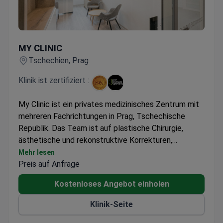
MY CLINIC
MY CLINIC
Tschechien, Prag
Klinik ist zertifiziert :
My Clinic ist ein privates medizinisches Zentrum mit
mehreren Fachrichtungen in Prag, Tschechische
Republik. Das Team ist auf plastische Chirurgie,
ästhetische und rekonstruktive Korrekturen,
Langlebigkeitsgesundheit, Anti-Aging,
Mehr lesen
Gewichtsverlustprogramme und andere medizinische
Preis auf Anfrage
Dienstleistungen spezialisiert. My Clinic behandelt
Kostenloses Angebot einholen
ausschließlich Erwachsene. 40.000 Patienten
entscheiden sich jedes Jahr für eine medizinische
Klinik-Seite
Behandlung bei My Clinic. Am häufigsten besuchen