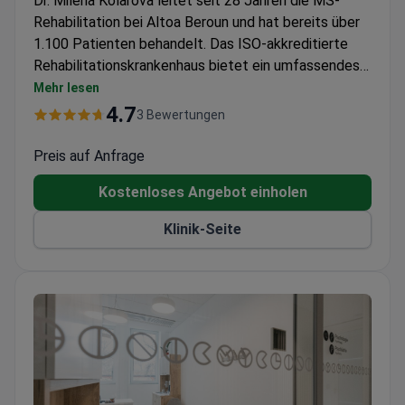
Dr. Milena Kolarova leitet seit 28 Jahren die MS-
Rehabilitation bei Altoa Beroun und hat bereits über
1.100 Patienten behandelt. Das ISO-akkreditierte
Rehabilitationskrankenhaus bietet ein umfassendes
30-tägiges Programm für ca. 21.900 $ an – es
Mehr lesen
beinhaltet ein medizinisches Apartment, Verpflegung,
4.7
3 Bewertungen
sämtliche Therapien, Flughafentransfers und einen
Dolmetscher. Die Diagnostik beginnt bei 540 $ für ein
Preis auf Anfrage
MRT eines einzelnen Bereichs. Die tägliche
Kostenloses Angebot einholen
Behandlung umfasst bis zu 10 Sitzungen in zwei
Hydrotherapiebecken unter Einsatz fortschrittlicher
Klinik-Seite
Robotertechnik.