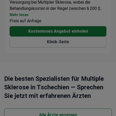
Versorgung bei Multipler Sklerose, wobei die
Behandlungskosten in der Regel zwischen 6.200 $
und 10.000 $ liegen. Das Zentrum operiert unter
Mehr lesen
VAMED Mediterra und gewährleistet europäische
Preis auf Anfrage
Standards für Sicherheit und Qualität.
Kostenloses Angebot einholen
Klinik-Seite
Die besten Spezialisten für Multiple
Sklerose in Tschechien — Sprechen
Sie jetzt mit erfahrenen Ärzten
Alle Ärzte anzeigen