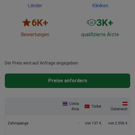
Länder
Kliniken
6
K+
3
K+
Bewertungen
qualifizierte Ärzte
Der Preis wird auf Anfrage angegeben
Preise anfordern
Costa
Türkei
Rica
Österreich
Zahnspange
-
von 137 €
von 2.596 €