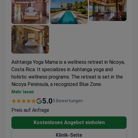
Ashtanga Yoga Mama is a wellness retreat in Nicoya,
Costa Rica. It specializes in Ashtanga yoga and
holistic wellness programs. The retreat is set in the
Nicoya Peninsula, a recognized Blue Zone.
Nicoya Peninsula is one of the world's five Blue
Mehr lesen
Zones, associated with exceptional longevity.
5.0
5 Bewertungen
Preis auf Anfrage
Kostenloses Angebot einholen
Klinik-Seite