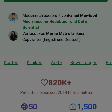
Medizinisch überprüft von
Fahad Mawlood
Medizinischer Redakteur und Data
Scientist
Verfasst von
Mariia Mytrofankina
Copywriter (English und Deutsch)
Kosten
Kliniken
Ärzte
Bewertungen
Em
820
К+
Patienten haben seit 2014 Hilfe erhalten
50
1,500