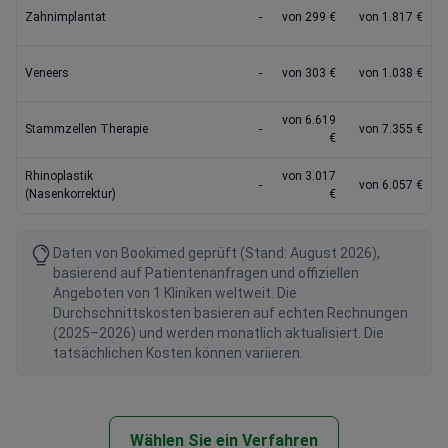
Zahnimplantat
-
von 299 €
von 1.817 €
Veneers
-
von 303 €
von 1.038 €
von 6.619
Stammzellen Therapie
-
von 7.355 €
€
Rhinoplastik
von 3.017
-
von 6.057 €
(Nasenkorrektur)
€
Daten von Bookimed geprüft (Stand: August 2026),
basierend auf Patientenanfragen und offiziellen
Angeboten von 1 Kliniken weltweit. Die
Durchschnittskosten basieren auf echten Rechnungen
(2025–2026) und werden monatlich aktualisiert. Die
tatsächlichen Kosten können variieren.
Wählen Sie ein Verfahren