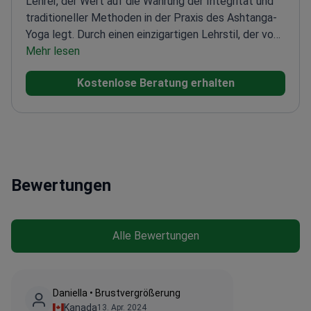
Lehrer, der Wert auf die Wahrung der Integrität und
traditioneller Methoden in der Praxis des Ashtanga-
Yoga legt. Durch einen einzigartigen Lehrstil, der von
Engagement und Ehrlichkeit geprägt ist, hat sich der
Mehr lesen
Arzt einen Ruf für die Förderung des Fortschritts der
Kostenlose Beratung erhalten
Schüler und die Aufrechterhaltung hoher Standards
auf diesem Gebiet erworben.
Bewertungen
Alle Bewertungen
Daniella • Brustvergrößerung
Kanada
13. Apr. 2024