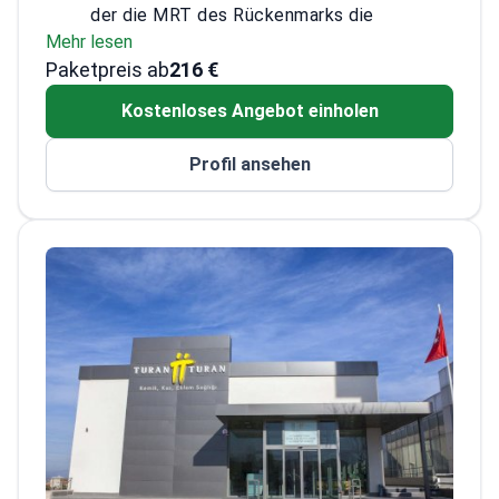
der die MRT des Rückenmarks die
Mehr lesen
orthopädische Diagnostik unterstützt
Paketpreis ab
Absolvierte ein Externship in
216 €
orthopädischer Chirurgie an der
Kostenloses Angebot einholen
Northwestern University Medical School in
Chicago
Profil ansehen
Mitglied der American Association of
Orthopaedic Surgeons (AAOS)
Spezialisiert auf chirurgische und nicht-
chirurgische Behandlungen chronischer
Erkrankungen wie Morbus Bechterew
Behandelt komplexe Gelenk- und
Wirbelsäulenprobleme unter Einsatz
robotergestützter Technologien und
biologischer Therapien