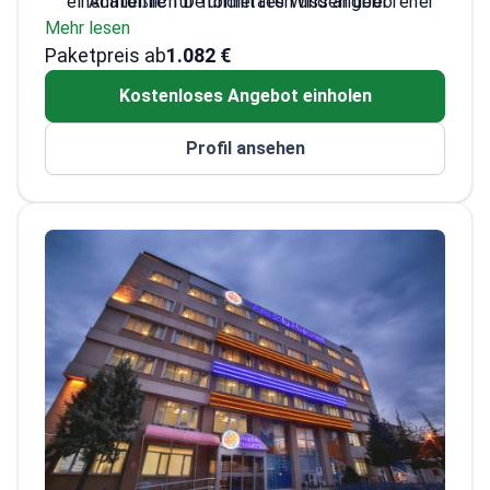
einschließlich Deformitäten und angeborener
Anatomie für fundiertes Wissen über
Mehr lesen
Störungen.
Wirbelsäulenstrukturen
Paketpreis ab
Arbeitete als Postdoktorand am Brigham
1.082 €
Women's Hospital in Boston
Kostenloses Angebot einholen
Experte für die Identifizierung von
Wirbelsäulentumoren und
Profil ansehen
Bandscheibenvorfällen mittels moderner
Neurobildgebung
Hochqualifiziert in der Beurteilung von
traumatischen Rückenmarksverletzungen
und Schädel-Hirn-Traumata
Expertise umfasst Schlaganfälle und
Blutungen des Nervensystems