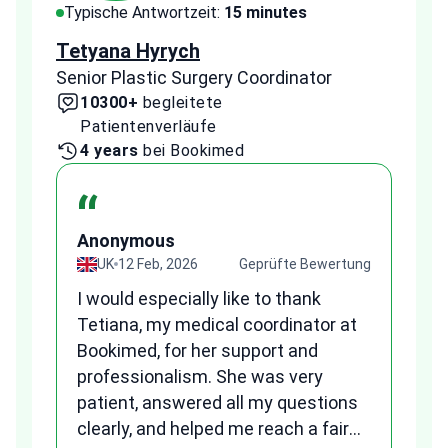
Typische Antwortzeit:
15 minutes
Typi
Tetyana Hyrych
Zekr
Senior Plastic Surgery Coordinator
Plast
10300+
begleitete
2
Patientenverläufe
Pa
4 years
bei Bookimed
1 
“
Anonymous
A
ung
UK
12 Feb, 2026
Geprüfte Bewertung
I would especially like to thank
Fr
Tetiana, my medical coordinator at
we
Bookimed, for her support and
al
to
professionalism. She was very
qu
patient, answered all my questions
am
clearly, and helped me reach a fair