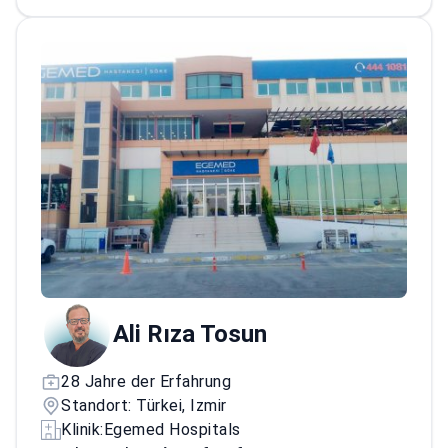
begutachtete Artikel zu komplexen
Knochen- und Gelenkerkrankungen
Ausgebildet in orthopädischer Onkologie
zur Identifizierung von Tumoren des
Bewegungsapparates in der
Wirbelsäulenbildgebung
Ali Rıza Tosun
28 Jahre der Erfahrung
Standort: Türkei, Izmir
Klinik:
Egemed Hospitals