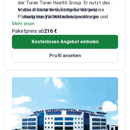
der Turan Turan Health Group. Er nutzt das
Mazor X Stealth-System für die präzise
Absolvierte eine fortgeschrittene
Planung von Wirbelsäulenoperationen.
Ausbildung in Wirbelsäulenchirurgie und
Mehr lesen
Arthroplastik-Techniken
Paketpreis ab
Behandelt Skoliose und degenerative
216 €
Erkrankungen unter Verwendung von MRT
Kostenloses Angebot einholen
des Rückenmarks zur Diagnose
Führt Kyphoplastie durch – Injektion von
Profil ansehen
Zement zur Stabilisierung gebrochener
Wirbel ohne größere Operation
Nutzt endoskopische Diskektomie – ein
minimalinvasives Verfahren zur Behandlung
von Bandscheibenvorfällen
Mitglied des International Congress for
Joint Reconstruction (ICJR)