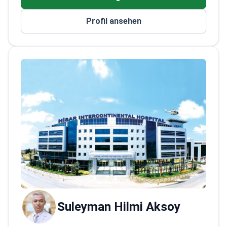
Kyphoplastie – eine Methode zur Fixierung
von Wirbelbrüchen
Profil ansehen
Absolvierte eine fortgeschrittene
Ausbildung in orthopädischer Onkologie an
der Medeniyet-Universität
Spezialisiert auf die Behandlung von
Erwachsenen und Kindern mit chronischen
Erkrankungen des Bewegungsapparates
Mitglied des chirurgischen Teams eines
führenden, JCI-akkreditierten
Krankenhauses in Istanbul
Suleyman Hilmi Aksoy