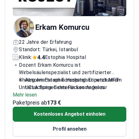
Erkam Komurcu
22 Jahre der Erfahrung
Standort: Türkei, Istanbul
4.4
Klinik:
Estophia Hospital
Dozent Erkam Komurcu ist
Wirbelsäulenspezialist und zertifizierter
Chirurg am Estophia Hospital. Er nutzt MRT-
Absolvierte ein Forschungsstipendium am
Untersuchungen des Rückenmarks zur
UCLA Spine Center in Los Angeles
Mehr lesen
Beurteilung von Skoliose, Kyphose und
Mitglied der Turkish Spine Society – einer
Paketpreis ab
Wirbelbrüchen.
Organisation, die sich für Standards in der
173 €
Wirbelsäulengesundheit einsetzt
Kostenloses Angebot einholen
Zertifiziert durch die Turkish Society of
Orthopedics and Traumatology (TOTEK)
Profil ansehen
Veröffentlichte über 35 internationale,