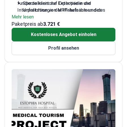
fundierte klinische Expertise in die
Spezialisiert auf Orthopädie und
Interpretation von MRT-Aufnahmen des
Unfallchirurgie der Wirbelsäule und des
Mehr lesen
Rückenmarks für die Knochen- und
Bewegungsapparates
Paketpreis ab
Gelenkgesundheit ein.
Fokus auf Wirbelsäulengesundheit – nutzt
3.721 €
fortschrittliche Bildgebung zur
Kostenloses Angebot einholen
Identifizierung komplexer
Knochenprobleme
Profil ansehen
Aktiver medizinischer Forscher – trägt zu
wissenschaftlichen Studien über
orthopädische Behandlungen bei
Experte für diagnostische Bildgebung bei
Sportverletzungen und degenerativen
Wirbelsäulenerkrankungen