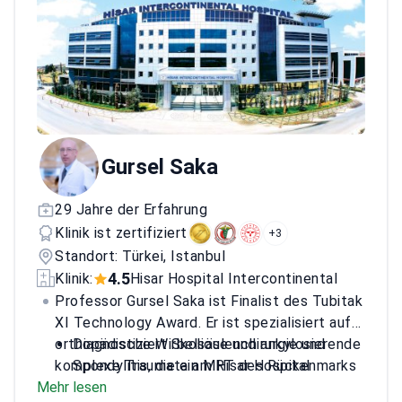
Gursel Saka
29 Jahre der Erfahrung
Klinik ist zertifiziert
+3
Standort: Türkei, Istanbul
4.5
Klinik:
Hisar Hospital Intercontinental
Professor Gursel Saka ist Finalist des Tubitak
XI Technology Award. Er ist spezialisiert auf
orthopädische Wirbelsäulenchirurgie und
Diagnostiziert Skoliose und ankylosierende
komplexe Traumata am Hisar Hospital
Spondylitis, die ein MRT des Rückenmarks
Mehr lesen
Intercontinental.
erfordern