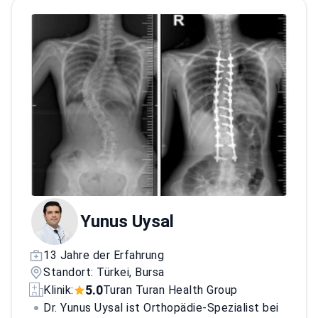
Gelenkerhaltung
Mitglied des International Congress for
Joint Reconstruction mit Sitz in den USA
Absolvierte eine fortgeschrittene
orthopädische Facharztausbildung an der
medizinischen Fakultät der Van Yüzüncüyıl
Universität
Yunus Uysal
13 Jahre der Erfahrung
Standort: Türkei, Bursa
5.0
Klinik:
Turan Turan Health Group
Dr. Yunus Uysal ist Orthopädie-Spezialist bei