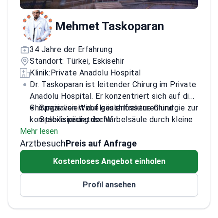
Mehmet Taskoparan
34 Jahre der Erfahrung
Standort: Türkei, Eskisehir
Klinik:
Private Anadolu Hospital
Dr. Taskoparan ist leitender Chirurg im Private
Anadolu Hospital. Er konzentriert sich auf die
Chirurgie von Wirbelsäulenfrakturen und
Spezialisiert auf geschlossene Chirurgie zur
komplexe pädiatrische
Stabilisierung der Wirbelsäule durch kleine
Mehr lesen
Wirbelsäulenkorrekturen, einschließlich der
Schnitte
Arztbesuch
MRT-Diagnostik des Rückenmarks.
Verwendet dreidimensionale Technologie
Preis auf Anfrage
zur Planung von Operationen basierend auf
Kostenloses Angebot einholen
der einzigartigen Anatomie des Patienten
Mitglied der Turkish Spine Society, die
Profil ansehen
Standards für die Rückenpflege setzt
Behandelt Skoliose und Kyphose bei
Kindern mittels endoskopischer