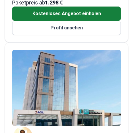
Paketpreis ab
Experte für die Behandlung von
1.298 €
Bandscheibenvorfällen und
Kostenloses Angebot einholen
Wirbelsäulendeformitäten
Ehemaliger außerordentlicher Professor am
Profil ansehen
Ausbildungs- und Forschungskrankenhaus
der Universität für
Gesundheitswissenschaften in Ümraniye
Verwendet Robotertechnologie für
hochpräzise Gelenk- und Knocheneingriffe
Spezialist für die Reparatur von Becken-
und Hüftpfannenfrakturen