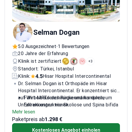
Selman Dogan
5.0 Ausgezeichnet
1 Bewertungen
•
20 Jahre der Erfahrung
Klinik ist zertifiziert
+3
Standort: Türkei, Istanbul
4.5
Klinik:
Hisar Hospital Intercontinental
Dr. Selman Dogan ist Orthopäde im Hisar
Hospital Intercontinental. Er konzentriert sich
auf Wirbelsäulenchirurgie und komplexe
Führt MRTs des Rückenmarks durch, um
Unfallrekonstruktionen.
Erkrankungen wie Skoliose und Spina bifida
Mehr lesen
zu beurteilen
Paketpreis ab
Experte für Wirbelsäuleneingriffe,
1.298 €
einschließlich Diskektomie und
Kostenloses Angebot einholen