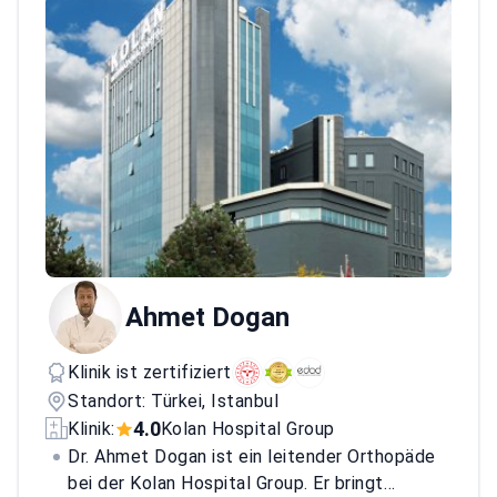
nationalen und internationalen
medizinischen Fachzeitschriften mit Peer-
Review
Bewertet angeborene
Wirbelsäulenerkrankungen, einschließlich
Spina bifida und Syringomyelie
Ahmet Dogan
Klinik ist zertifiziert
Standort: Türkei, Istanbul
4.0
Klinik:
Kolan Hospital Group
Dr. Ahmet Dogan ist ein leitender Orthopäde
bei der Kolan Hospital Group. Er bringt