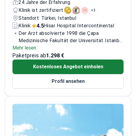
24 Jahre der Erfahrung
Klinik ist zertifiziert
+3
Standort: Türkei, Istanbul
4.5
Klinik:
Hisar Hospital Intercontinental
Der Arzt absolvierte 1998 die Çapa
Medizinische Fakultät der Universität Istanbul
Mehr lesen
und schloss 2002 eine Facharztausbildung in
Paketpreis ab
Radiodiagnostik und Interventioneller
1.298 €
Radiologie an der Cerrahpaşa Medizinischen
Kostenloses Angebot einholen
Fakultät ab. Der Arzt, spezialisiert auf
Diagnostische Radiologie und Teleradiologie
Profil ansehen
sowie Interventionelle Radiologie, hat an 12
lokalen und einem internationalen Kongress
teilgenommen und zahlreiche mündliche und
schriftliche Präsentationen beigetragen. Der
Arzt hatte Positionen im Hisar
Intercontinental Hospital, Merzifon Air
Hospital, Istanbul Emar Center und Haseki
Training and Research Hospital inne.<\/p>