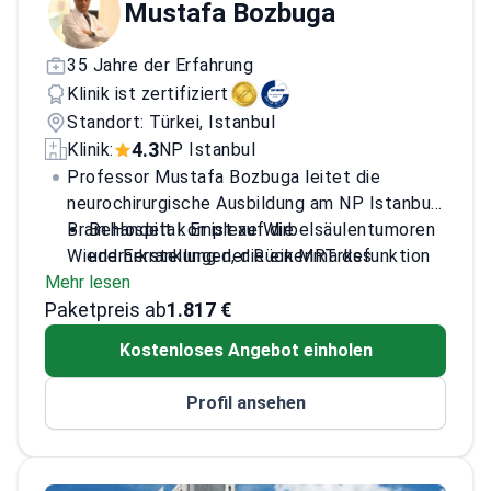
Mustafa Bozbuga
35 Jahre der Erfahrung
Klinik ist zertifiziert
Standort: Türkei, Istanbul
4.3
Klinik:
NP Istanbul
Professor Mustafa Bozbuga leitet die
neurochirurgische Ausbildung am NP Istanbul
Brain Hospital. Er ist auf die
Behandelt komplexe Wirbelsäulentumoren
Wiederherstellung der Rückenmarksfunktion
und Erkrankungen, die ein MRT des
Mehr lesen
durch fortschrittliche chirurgische und
Rückenmarks erfordern
Paketpreis ab
diagnostische Techniken spezialisiert.
Führt Laminektomien und
1.817 €
Wirbelsäulenversteifungen zur Linderung
Kostenloses Angebot einholen
von Rücken- und Nackenschmerzen durch
Leitet die neurochirurgische Ausbildung in
Profil ansehen
einem JCI-akkreditierten psychiatrischen
und neurologischen Krankenhaus
Veröffentlicht Forschungsartikel in