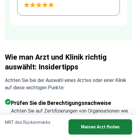
and transparent agreement. Her
h
assistance made a stressful
process much easier. Highly
recommended. Thank you Tetiana,
you are the best!!!
Wie man Arzt und Klinik richtig
auswählt: Insidertipps
Achten Sie bei der Auswahl eines Arztes oder einer Klinik
auf diese wichtigen Punkte:
Prüfen Sie die Berechtigungsnachweise
Achten Sie auf Zertifizierungen von Organisationen wie
ISAPS, JCI usw.
MRT des Rückenmarks
Informieren Sie sich über die Erfolgsquoten
Meinen Arzt finden
Wählen Sie Ärzte mit umfassender Erfahrung in der