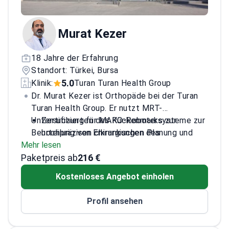
Murat Kezer
18 Jahre der Erfahrung
Standort: Türkei, Bursa
5.0
Klinik:
Turan Turan Health Group
Dr. Murat Kezer ist Orthopäde bei der Turan
Turan Health Group. Er nutzt MRT-
Untersuchungen des Rückenmarks zur
Zertifiziert für MAKO-Robotersysteme zur
Beurteilung von Erkrankungen des
hochpräzisen chirurgischen Planung und
Mehr lesen
Bewegungsapparates und degenerativen
Gelenkrekonstruktion
Paketpreis ab
Knochenerkrankungen.
Behandelt Entwicklungsdysplasie – einen
216 €
Zustand, bei dem die Hüftpfanne nicht
Kostenloses Angebot einholen
ausreichend knöchern überdacht ist
Setzt biologische Therapien ein,
Profil ansehen
einschließlich Stammzellen und
plättchenreichem Plasma (PRP), zur