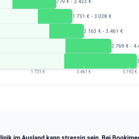
779 € - 2.423 €
1.731 € - 3.028 €
2.163 € - 3.461 €
2.769 € - 4
1.731 €
3.461 €
5.192 €
linik im Ausland kann stressig sein. Bei Bookime