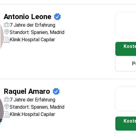
internationale Masterprogramm der UCAM
Spezialisiert auf Innere Medizin am Hospital
Antonio Leone
Central de la Defensa Gómez Ulla
Trägt zu klinischen Studien und
7 Jahre der Erfahrung
wissenschaftlichen Publikationen bei
Standort: Spanien, Madrid
Klinik:
Hospital Capilar
Kost
P
Raquel Amaro
7 Jahre der Erfahrung
Standort: Spanien, Madrid
Klinik:
Hospital Capilar
Kost