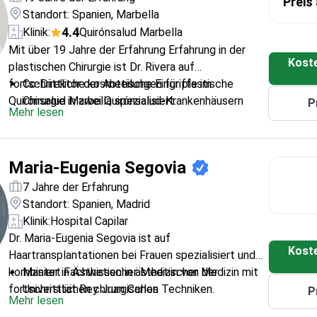
Preis
Standort: Spanien, Marbella
4.4
Klinik:
Quirónsalud Marbella
Mit über 19 Jahre der Erfahrung Erfahrung in der
Kost
plastischen Chirurgie ist Dr. Rivera auf
fortschrittliche kosmetische Eingriffe im
Co-Direktor der Abteilungen für plastische
Quirónsalud Marbella spezialisiert.
Chirurgie in zwei Quirónsalud-Krankenhäusern
P
Mehr lesen
Experte für Gewebezüchtung mit einem Master-
Abschluss der Universität Granada
Ausgebildet am Universitätsklinikum Virgen de las
Maria-Eugenia Segovia
Nieves
Regelmäßiger Teilnehmer an internationalen
7 Jahre der Erfahrung
chirurgischen Foren
Standort: Spanien, Madrid
Arbeitet in einer voll ausgestatteten
Klinik:
Hospital Capilar
Krankenhausumgebung zur Patientensicherheit
Dr. Maria-Eugenia Segovia ist auf
Kost
Haartransplantationen bei Frauen spezialisiert und
kombiniert Fachwissen in ästhetischer Medizin mit
Master in Ästhetischer Medizin von der
fortschrittlichen chirurgischen Techniken.
Universität Rey Juan Carlos
P
Mehr lesen
Ausgebildet in der FUE-Technik durch das