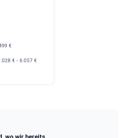
.499 €
3.028 € - 6.057 €
d, wo wir bereits