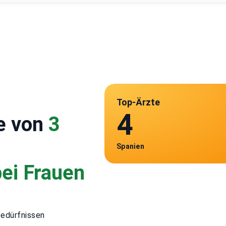
Top-Ärzte
4
e von
3
Spanien
bei Frauen
Bedürfnissen