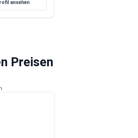
rofil ansehen
en Preisen
n