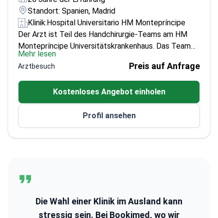
Standort: Spanien, Madrid
Klinik:
Hospital Universitario HM Montepríncipe
Der Arzt ist Teil des Handchirurgie-Teams am HM
Montepríncipe Universitätskrankenhaus. Das Team
Mehr lesen
umfasst einen Leiter der Traumatologie und
Preis auf Anfrage
Arztbesuch
Orthopädischen Chirurgie, einen in der Handchirurgie
ausgebildeten Chirurgen vom Christine M. Kleinert
Kostenloses Angebot einholen
Institute in Louisville, Kentucky, USA, und einen
Chirurgen mit einem europäischen Diplom in
Profil ansehen
Handchirurgie von der Europäischen Föderation für
Handchirurgie (FESSH).
Die Wahl einer Klinik im Ausland kann
stressig sein. Bei Bookimed, wo wir