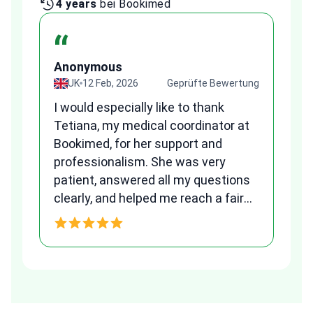
4 years
bei Bookimed
1 
“
Anonymous
A
ung
UK
12 Feb, 2026
Geprüfte Bewertung
I would especially like to thank
Fr
Tetiana, my medical coordinator at
we
Bookimed, for her support and
al
to
professionalism. She was very
qu
patient, answered all my questions
am
clearly, and helped me reach a fair
and transparent agreement. Her
h
assistance made a stressful
process much easier. Highly
recommended. Thank you Tetiana,
you are the best!!!