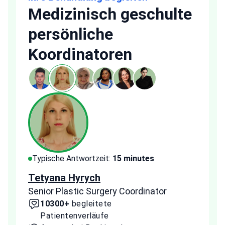
Medizinisch geschulte
persönliche
Koordinatoren
Typische Antwortzeit:
15 minutes
Typi
Tetyana Hyrych
Zekr
Senior Plastic Surgery Coordinator
Plast
10300+
begleitete
2
Patientenverläufe
Pa