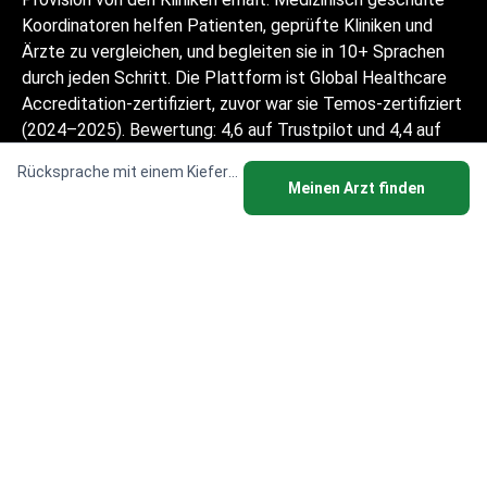
Koordinatoren helfen Patienten, geprüfte Kliniken und
Ärzte zu vergleichen, und begleiten sie in 10+ Sprachen
durch jeden Schritt. Die Plattform ist Global Healthcare
Accreditation-zertifiziert, zuvor war sie Temos-zertifiziert
(2024–2025). Bewertung: 4,6 auf Trustpilot und 4,4 auf
Google Reviews.
Rücksprache mit einem Kieferchirurgen
Meinen Arzt finden
Die auf der Website zur Verfügung
gestellten Informationen sind kein
Handlungsleitfaden und sollten nicht als
ärztliche Beratung oder
Behandlungsempfehlung ausgelegt werden
und ersetzen nicht den Besuch eines
Arztes.
© 2014-2026 Bookimed. Alle Rechte vorbehalten.