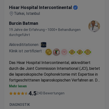
Hisar Hospital Intercontinental
Hisar Hospital Intercontinental
Türkei, Istanbul
Burcin Batman
19 Jahre der Erfahrung • 1000+ Behandlungen
durchgeführt
Akkredititationen :
Klinik ist zertifiziert :
Das Hisar Hospital Intercontinental, akkreditiert
durch die Joint Commission International (JCI), bietet
die laparoskopische Oophorektomie mit Expertise in
fortgeschrittenen laparoskopischen Verfahren an. Dr.
Burcin Batman, Spezialist für endokrine Chirurgie und
Mehr lesen
außerordentlicher Professor, hat über 1.000
4.5
243 Bewertungen
laparoskopische Operationen durchgeführt, darunter
endokrine und kolorektale Eingriffe, was hohe
DIAGNOSTIK