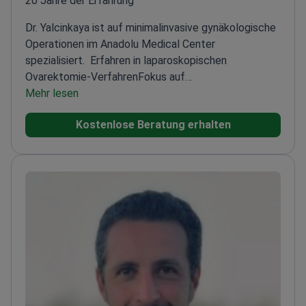
20 Jahre der Erfahrung
Dr. Yalcinkaya ist auf minimalinvasive gynäkologische
Operationen im Anadolu Medical Center
spezialisiert.
Erfahren in laparoskopischen
Ovarektomie-Verfahren
Fokus auf
Patientensicherheit und Genesung
Mehr lesen
Tätig in einer
führenden medizinischen Einrichtung in der Türkei
Kostenlose Beratung erhalten