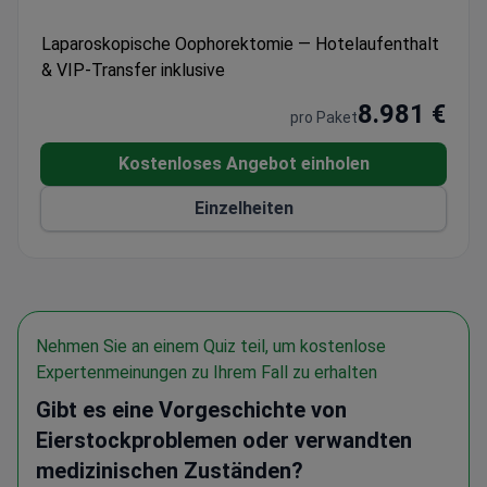
Hotelaufenthalt vor der Operation sowie alle
erforderlichen Tests. Ein Concierge-Assistent und
Laparoskopische Oophorektomie — Hotelaufenthalt
VIP-Flughafentransfers sind für internationale
& VIP-Transfer inklusive
Patienten inbegriffen.
8.981 €
pro Paket
Kostenloses Angebot einholen
Einzelheiten
Nehmen Sie an einem Quiz teil, um kostenlose
Expertenmeinungen zu Ihrem Fall zu erhalten
Gibt es eine Vorgeschichte von
Eierstockproblemen oder verwandten
medizinischen Zuständen?