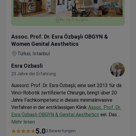
Laparoskopische Oophorektomie — Hotelaufenthalt & VIP-T
Assoc. Prof. Dr. Esra Özbaşlı OBGYN &
Women Genital Aesthetics
Türkei, Istanbul
Esra Ozbasli
23 Jahre der Erfahrung
Aussord. Prof. Dr. Esra Özbaşlı, eine seit 2013 für da
Vinci-Robotik zertifizierte Chirurgin, bringt über 20
Jahre Fachkompetenz in dieses minimalinvasive
Verfahren in der erstklassigen Klinik
Assoc. Prof. Dr.
Esra Özbaşlı OBGYN & Genital Aesthetics
ein. Das
Komplettpaket kostet etwa 7.220 $ und umfasst
Mehr lesen
zwei Übernachtungen im Krankenhaus, einen
5.0
3 Bewertungen