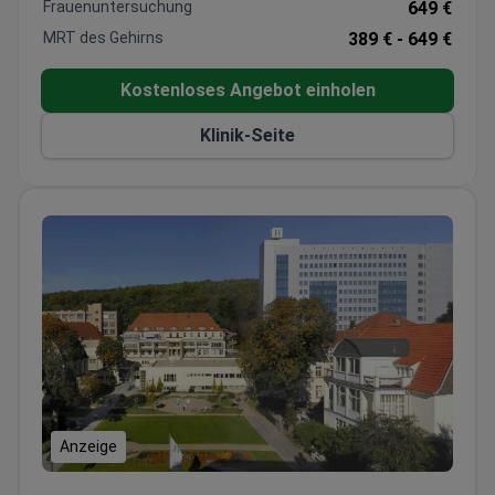
Präzision und Patientensicherheit gewährleistet.
Frauenuntersuchung
649 €
MRT des Gehirns
389 € -
649 €
Kostenloses Angebot einholen
Klinik-Seite
Anzeige
Helios Universitätsklinikum Wuppertal