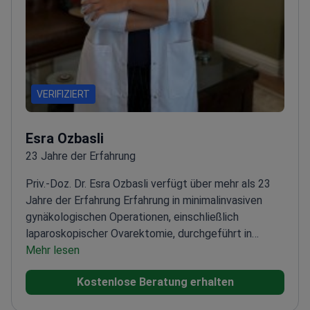
VERIFIZIERT
Esra Ozbasli
23 Jahre der Erfahrung
Priv.-Doz. Dr. Esra Ozbasli verfügt über mehr als 23
Jahre der Erfahrung Erfahrung in minimalinvasiven
gynäkologischen Operationen, einschließlich
laparoskopischer Ovarektomie, durchgeführt in
Istanbul.
Mehr lesen
Spezialisiert auf laparoskopische und
robotergestützte Operationstechniken
Zertifizierte
Kostenlose Beratung erhalten
da Vinci System Konsolen-Chirurgin seit 2013
Besitzt
die ECFMG-Zertifizierung für internationale