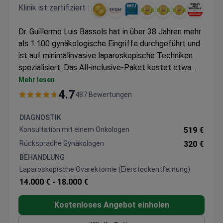
Klinik ist zertifiziert :
Dr. Guillermo Luis Bassols hat in über 38 Jahren mehr
als 1.100 gynäkologische Eingriffe durchgeführt und
ist auf minimalinvasive laparoskopische Techniken
spezialisiert. Das All-inclusive-Paket kostet etwa
15.000 € und deckt in der Regel das Honorar des
Mehr lesen
Chirurgen, die Anästhesie, die
4.7
487 Bewertungen
Operationssaalgebühren sowie einen 1- bis 2-tägigen
Krankenhausaufenthalt ab. Das Centro Médico
DIAGNOSTIK
Teknon ist JCI-akkreditiert und gehört zur Gruppe
Konsultation mit einem Onkologen
519 €
Quirónsalud. Dr. Bassols absolvierte seine Ausbildung
Rücksprache Gynäkologen
320 €
an der Universidad Autónoma de Barcelona und leitet
BEHANDLUNG
das BRCA1-Risikoreduktionsprogramm der Klinik mit
Laparoskopische Ovarektomie (Eierstockentfernung)
onkologischer Unterstützung.
14.000 € -
18.000 €
Kostenloses Angebot einholen