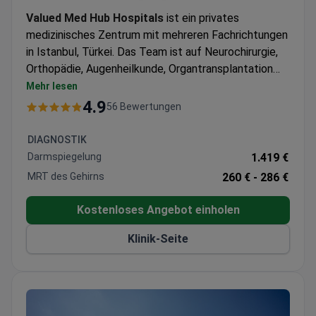
Valued Med Hub Hospitals
ist ein privates
medizinisches Zentrum mit mehreren Fachrichtungen
in Istanbul, Türkei. Das Team ist auf Neurochirurgie,
Orthopädie, Augenheilkunde, Organtransplantation
und plastische Chirurgie spezialisiert.
Valued Med
Mehr lesen
Hub Hospitals
behandelt sowohl Erwachsene als
4.9
56 Bewertungen
auch Kinder. Am häufigsten besuchen Patienten aus
Europa und dem Commonwealth, den GUS-Staaten
DIAGNOSTIK
und den Staaten der Arabischen Liga die Klinik.
Darmspiegelung
1.419 €
MRT des Gehirns
260 € -
286 €
Kostenloses Angebot einholen
Klinik-Seite