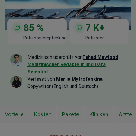
85
%
7
K+
Patientenempfehlung
Patienten
Medizinisch überprüft von
Fahad Mawlood
Medizinischer Redakteur und Data
Scientist
Verfasst von
Mariia Mytrofankina
Copywriter (English und Deutsch)
Vorteile
Kosten
Pakete
Kliniken
Ärzte