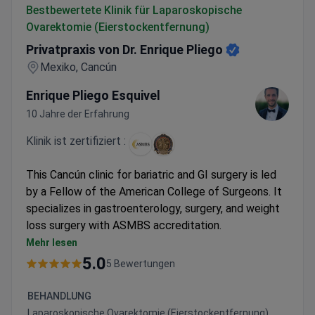
Bestbewertete Klinik für Laparoskopische
Ovarektomie (Eierstockentfernung)
Privatpraxis von Dr. Enrique Pliego
Mexiko, Cancún
Enrique Pliego Esquivel
10 Jahre der Erfahrung
Klinik ist zertifiziert :
This Cancún clinic for bariatric and GI surgery is led
by a Fellow of the American College of Surgeons. It
specializes in gastroenterology, surgery, and weight
loss surgery with ASMBS accreditation.
Treats 500 patients each year from the US,
Mehr lesen
Canada, Europe, Latin America, and Australia.
5.0
5 Bewertungen
Two surgeons and two departments dedicated to
GI and bariatric surgery.
BEHANDLUNG
Laparoskopische Ovarektomie (Eierstockentfernung)