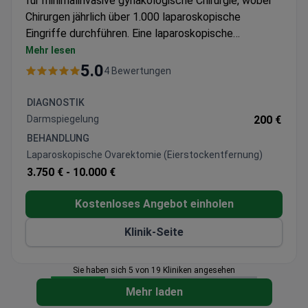
für minimalinvasive gynäkologische Chirurgie, wobei
Chirurgen jährlich über 1.000 laparoskopische
Eingriffe durchführen. Eine laparoskopische
Oophorektomie kostet in der Regel etwa 4.490 $ bis
Mehr lesen
11.970 $. Dr. Paul Stanciu, der weltweit erste
5.0
4 Bewertungen
Gynäkologe, der von der SERGS für die Arbeit mit
zwei Robotersystemen akkreditiert wurde, ist auf
DIAGNOSTIK
komplexe minimalinvasive Eingriffe, einschließlich
Darmspiegelung
200 €
Eierstockoperationen, spezialisiert. Seine
BEHANDLUNG
internationale Ausbildung umfasst das Royal
Laparoskopische Ovarektomie (Eierstockentfernung)
Marsden Hospital in Großbritannien.
3.750 € -
10.000 €
Kostenloses Angebot einholen
Klinik-Seite
Sie haben sich 5 von 19 Kliniken angesehen
Mehr laden