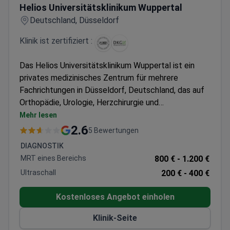
Helios Universitätsklinikum Wuppertal
Deutschland, Düsseldorf
Klinik ist zertifiziert :
Das Helios Universitätsklinikum Wuppertal ist ein
privates medizinisches Zentrum für mehrere
Fachrichtungen in Düsseldorf, Deutschland, das auf
Orthopädie, Urologie, Herzchirurgie und
Allgemeinchirurgie spezialisiert ist. Das Krankenhaus
Mehr lesen
behandelt sowohl Erwachsene als auch Kinder und
2.6
5 Bewertungen
wird jährlich von rund 150.000 Patienten gewählt. Es
DIAGNOSTIK
wird am häufigsten von Patienten aus den GUS-
MRT eines Bereichs
800 € -
1.200 €
Staaten, dem Balkan und den Staaten der
Ultraschall
200 € -
400 €
Arabischen Liga besucht.
Kostenloses Angebot einholen
Klinik-Seite