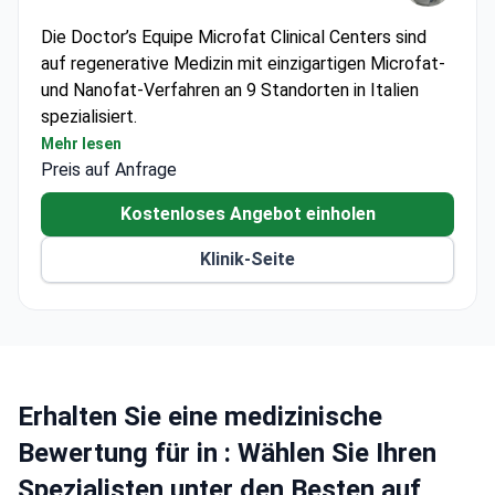
Die Doctor’s Equipe Microfat Clinical Centers sind
auf regenerative Medizin mit einzigartigen Microfat-
und Nanofat-Verfahren an 9 Standorten in Italien
spezialisiert.
Exzellenzzentren für
Mehr lesen
Preis auf Anfrage
Fetttransplantationstechniken
Hauptsitz in Mailand in der Nähe des
Kostenloses Angebot einholen
Einkaufsviertels Montenapoleone
Konzentriert sich ausschließlich auf medizinische,
Klinik-Seite
chirurgische und ästhetische Behandlungen
Erhalten Sie eine medizinische
Bewertung für in : Wählen Sie Ihren
Spezialisten unter den Besten auf