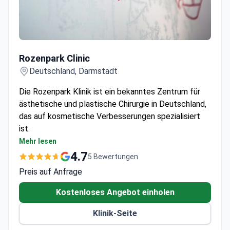
Rozenpark Сlinic
Rozenpark Сlinic
Deutschland, Darmstadt
Die Rozenpark Klinik ist ein bekanntes Zentrum für
ästhetische und plastische Chirurgie in Deutschland,
das auf kosmetische Verbesserungen spezialisiert
ist.
Mit Sitz in Darmstadt, bietet eine Reihe von
Mehr lesen
kosmetologischen Behandlungen an
4.7
5 Bewertungen
Engagiert für ästhetische Verfahren mit Fokus auf
Preis auf Anfrage
Patientenzufriedenheit
Spezialisiert auf chirurgische und nicht-
Kostenloses Angebot einholen
chirurgische kosmetische Eingriffe
Klinik-Seite