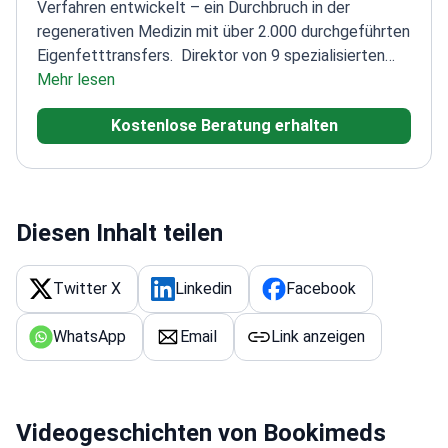
Verfahren entwickelt – ein Durchbruch in der
regenerativen Medizin mit über 2.000 durchgeführten
Eigenfetttransfers.
Direktor von 9 spezialisierten
Microfat-Klinikzentren
Mehr lesen
Autor von Springers „Atlas of
Aesthetic Treatments“
Ausgebildet in Top-
Kostenlose Beratung erhalten
Krankenhäusern in Großbritannien, den USA und
Frankreich
Spezialisiert auf minimalinvasive
ästhetische Eingriffe
ISO-zertifizierte Techniken für
den Fetttransfer
Diesen Inhalt teilen
Twitter X
Linkedin
Facebook
WhatsApp
Email
Link anzeigen
Videogeschichten von Bookimeds