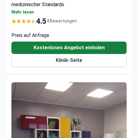
medizinischer Standards.
Internationale Patientendienste inklusive
Mehr lesen
dedizierter Betreuung
4.5
4 Bewertungen
Umfassende ästhetische Behandlungen verfügbar
Kostenlose Beratungen für Patienten über
Preis auf Anfrage
Bookimed
Kostenloses Angebot einholen
Klinik-Seite