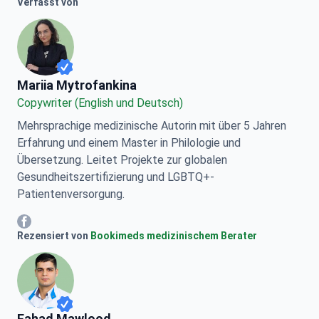
Verfasst von
Mariia Mytrofankina
Mariia Mytrofankina
Copywriter (English und Deutsch)
Mehrsprachige medizinische Autorin mit über 5 Jahren
Erfahrung und einem Master in Philologie und
Übersetzung. Leitet Projekte zur globalen
Gesundheitszertifizierung und LGBTQ+-
Patientenversorgung.
Mariia Mytrofankina Facebook
Rezensiert von
Bookimeds medizinischem Berater
Fahad Mawlood