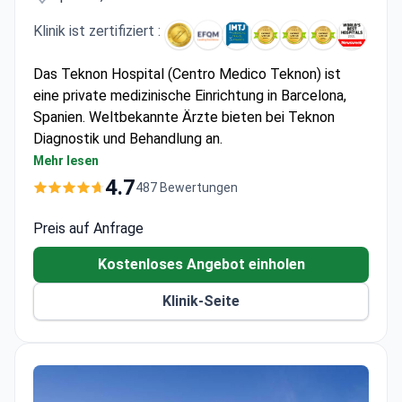
Klinik ist zertifiziert :
Das Teknon Hospital (Centro Medico Teknon) ist
eine private medizinische Einrichtung in Barcelona,
Spanien. Weltbekannte Ärzte bieten bei Teknon
Diagnostik und Behandlung an.
Epileptologie (Behandlung von Epilepsie),
Mehr lesen
Neurochirurgie, Onkologie, Herzchirurgie und
4.7
487 Bewertungen
Stammzelltherapie sind die Hauptfachgebiete des
Teknon Hospital.
Preis auf Anfrage
Das Teknon Hospital ist die erste Wahl von
Kostenloses Angebot einholen
Prominenten, Sportlern und Politikern. Teknon-Ärzte
brachten Shakiras Baby (berühmte Sängerin) zur
Klinik-Seite
Welt, operierten Andres Iniesta (spanischer Profi-
Fußballer), Thomas Röhler (deutscher Speerwurf-
Athlet) und versorgten Fußballspieler des FC
Barcelona mit Stammzellen.