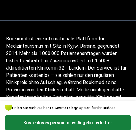
Bookimed ist eine internationale Plattform für
Medizintourismus mit Sitz in Kyjiw, Ukraine, gegründet
2014. Mehr als 1.000.000 Patientenanfragen wurden
bisher bearbeitet, in Zusammenarbeit mit 1.500+
akkreditierten Kliniken in 32+ Ländern. Der Service ist für
Patienten kostenlos – sie zahlen nur den regulären
Klinikpreis ohne Aufschlag, während Bookimed seine
Provision von den Kliniken erhält. Medizinisch geschulte
Koordinatoren helfen Patienten, geprüfte Kliniken und
Ärzte zu vergleichen, und begleiten sie in 10+ Sprachen
Holen Sie sich die beste Cosmetology Option für Ihr Budget
durch jeden Schritt. Die Plattform ist Global Healthcare
Accreditation-zertifiziert, zuvor war sie Temos-zertifiziert
Kostenloses persönliches Angebot erhalten
(2024–2025). Bewertung: 4,6 auf Trustpilot und 4,4 auf
Google Reviews.