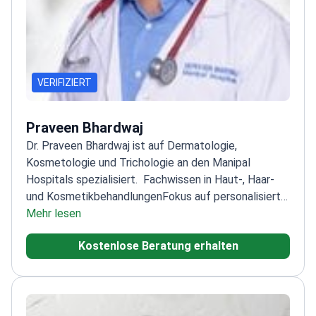
VERIFIZIERT
Praveen Bhardwaj
Dr. Praveen Bhardwaj ist auf Dermatologie,
Kosmetologie und Trichologie an den Manipal
Hospitals spezialisiert.
Fachwissen in Haut-, Haar-
und Kosmetikbehandlungen
Fokus auf personalisierte
Pflege für jeden Patienten
Mehr lesen
Mitglied in
Berufsverbänden für Dermatologie und
Kostenlose Beratung erhalten
Kosmetologie