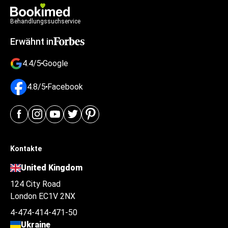
Behandlungssuchservice
Erwähnt in
4.4/5
Google
4.8/5
Facebook
Kontakte
United Kingdom
124 City Road
London EC1V 2NX
4-474-414-471-50
Ukraine