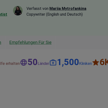
Verfasst von
Mariia Mytrofankina
tist
Copywriter (English und Deutsch)
n
Empfehlungen Für Sie
50
1,500
6
lfe erhalten
Länder
Kliniken