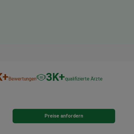
K+
3
K+
Bewertungen
qualifizierte Ärzte
Preise anfordern