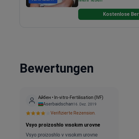
Andrologie-Berater am CHUV 
Kostenlose Ber
Lausanne. Darüber hinaus bri
Expertise in das Procréa R
Institute in Lugano und die 
Reproduktionsmedizin am We
College in New York ein. Der
Population Council im Cent
der Rockefeller University b
Bewertungen
Айбен • In-vitro-Fertilisation (IVF)
Aserbaidschan
16. Dez. 2019
Verifizierte Rezension.
Vsyo proizoshlo vısokım urovne
Vsyo proizoshlo v vısokım urovne