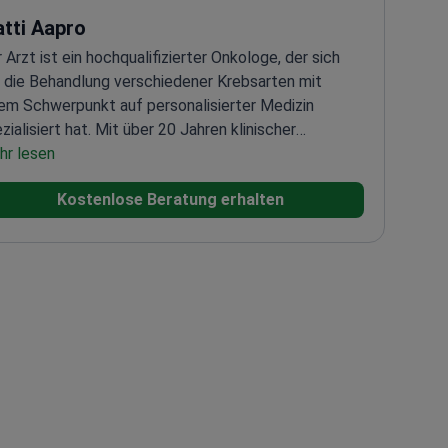
tti Aapro
 Arzt ist ein hochqualifizierter Onkologe, der sich
 die Behandlung verschiedener Krebsarten mit
em Schwerpunkt auf personalisierter Medizin
zialisiert hat. Mit über 20 Jahren klinischer
ahrung hat der Arzt zu zahlreichen
hr lesen
schungsstudien und klinischen Studien beigetragen,
Kostenlose Beratung erhalten
 darauf abzielen, die Methoden der
bsbehandlung zu verbessern. Der Arzt ist in
izinischer Onkologie zertifiziert und hat
angreich in begutachteten Fachzeitschriften
öffentlicht. Darüber hinaus ist der Arzt aktives
glied mehrerer professioneller Onkologieverbände
 präsentiert regelmäßig auf internationalen
nferenzen.<\/p>