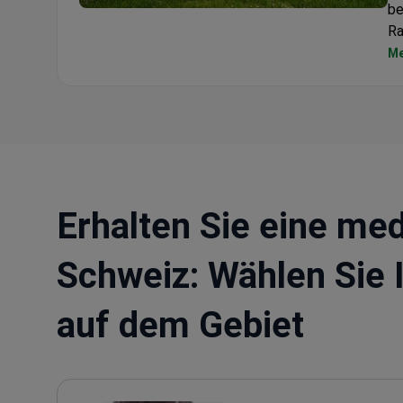
be
Genolier Hospital
Ra
er
Me
Erhalten Sie eine med
Schweiz: Wählen Sie 
auf dem Gebiet