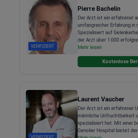
Pierre Bachelin
Der Arzt ist ein erfahrener 
umfangreicher Erfahrung in 
Spezialisiert auf Gelenkerha
der Arzt über 1.000 erfolgr
VERIFIZIERT
durchgeführt. Der Arzt ist ze
Mehr lesen
Praxis und Forschung bedeu
Kostenlose Ber
arthroskopischen Technik er
führenden medizinischen Ein
für Exzellenz in der Patien
chirurgischen Ergebnissen a
hat der Arzt zahlreiche Arti
Laurent Vaucher
Fachzeitschriften veröffent
der orthopädischen Chirurgi
Der Arzt ist ein erfahrener U
männliche Unfruchtbarkeit 
spezialisiert hat. Mit einer
Genolier Hospital bietet der
VERIFIZIERT
Beratungen in der Genolier Kl
Mehr lesen