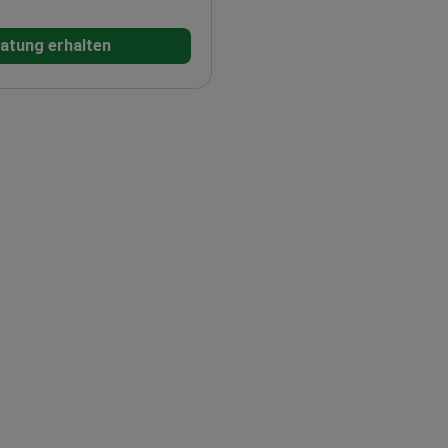
Universitätsspital in
atung erhalten
ngt der Arzt seine
eproductive Medicine
Abteilung für Urologie und
ill Cornell Medical
 Arzt ist auch am
er for Biomedical Research
eteiligt.<\/p>