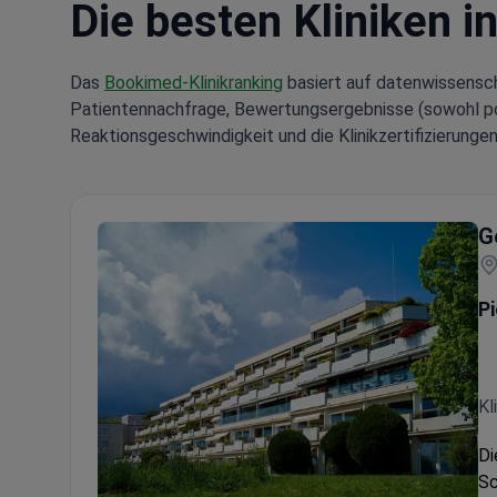
Die besten Kliniken i
Das
Bookimed-Klinikranking
basiert auf datenwissensch
Patientennachfrage, Bewertungsergebnisse (sowohl posi
Reaktionsgeschwindigkeit und die Klinikzertifizierungen
G
Pi
Kl
Di
Sc