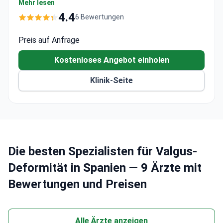
verfügt über 23 Operationssäle, die mit modernster
Mehr lesen
Technologie für präzise Eingriffe ausgestattet sind.
4.4
6 Bewertungen
Dr. Pablo Clavel, ein Neurochirurg mit
_doctor_278_years_ Erfahrung, bringt seine
Preis auf Anfrage
Expertise in die spinalen und neurologischen Aspekte
Kostenloses Angebot einholen
komplexer Deformitäten ein. Das Krankenhaus bietet
personalisierte Behandlungspläne für internationale
Klinik-Seite
Patienten, einschließlich maßgeschneiderter
Unterkünfte und logistischer Unterstützung.
Die besten Spezialisten für Valgus-
Deformität in Spanien — 9 Ärzte mit
Bewertungen und Preisen
Alle Ärzte anzeigen