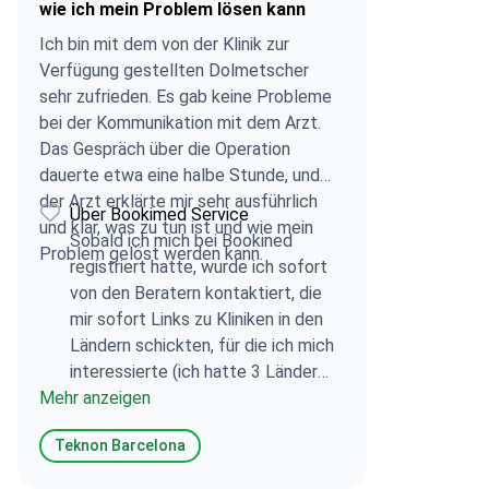
wie ich mein Problem lösen kann
Ich bin mit dem von der Klinik zur
Verfügung gestellten Dolmetscher
sehr zufrieden. Es gab keine Probleme
bei der Kommunikation mit dem Arzt.
Das Gespräch über die Operation
dauerte etwa eine halbe Stunde, und
der Arzt erklärte mir sehr ausführlich
Über Bookimed Service
und klar, was zu tun ist und wie mein
Sobald ich mich bei Bookined
Problem gelöst werden kann.
registriert hatte, wurde ich sofort
von den Beratern kontaktiert, die
mir sofort Links zu Kliniken in den
Ländern schickten, für die ich mich
interessierte (ich hatte 3 Länder
Mehr anzeigen
ausgewählt). Und dann organisierten
sie Konsultationen mit den Ärzten
Teknon Barcelona
dieser Kliniken. Und das alles
schnell, klar und ohne viel Aufwand