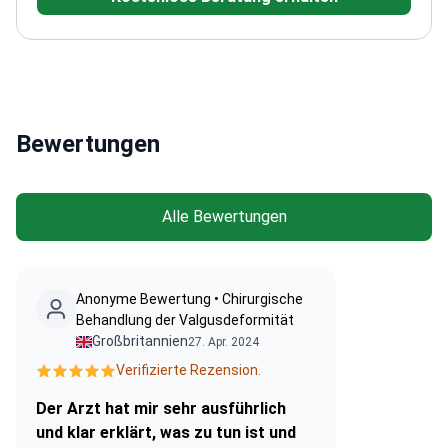
Ausbildung am Hospital for Special Surgery in New
York
Autor zahlreicher wissenschaftlicher
Publikationen zu Fuß- und
Sprunggelenkerkrankungen
Mitglied internationaler
und nationaler orthopädischer
Bewertungen
Fachgesellschaften
Praktiziert im Centro Médico
Teknon in Barcelona
Alle Bewertungen
Anonyme Bewertung • Chirurgische
Behandlung der Valgusdeformität
Großbritannien
27. Apr. 2024
Verifizierte Rezension.
Der Arzt hat mir sehr ausführlich
und klar erklärt, was zu tun ist und