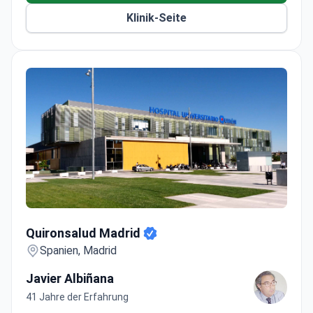
Behandelt Erwachsene und Kinder, verfügt über
Klinik-Seite
108 Privatzimmer und 15 Luxussuiten.
ISO 9001, ISO 14001 und ISO 50001 zertifiziert
für Qualitäts- und Umweltmanagement.
Quironsalud Madrid
Quironsalud Madrid
Spanien, Madrid
Javier Albiñana
41 Jahre der Erfahrung