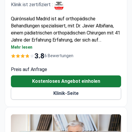
Klinik ist zertifiziert :
Quirónsalud Madrid ist auf orthopädische
Behandlungen spezialisiert, mit Dr. Javier Albiñana,
einem pädiatrischen orthopädischen Chirurgen mit 41
Jahre der Erfahrung Erfahrung, der sich auf
Hüftdysplasie und Knochenfehlbildungen
Mehr lesen
konzentriert. Die Klinik bietet eine fortschrittliche
3.8
6 Bewertungen
Versorgung bei Valgus-Deformitäten.
Preis auf Anfrage
Kostenloses Angebot einholen
Klinik-Seite