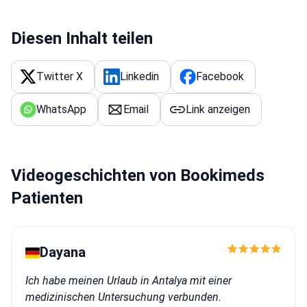
für mich... Jetzt habe ich die Wahl
und ich denke, ich werde bald eine
Diesen Inhalt teilen
Entscheidung treffen.
Twitter X
Linkedin
Facebook
WhatsApp
Email
Link anzeigen
Videogeschichten von Bookimeds
Patienten
Dayana
Ich habe meinen Urlaub in Antalya mit einer
medizinischen Untersuchung verbunden.