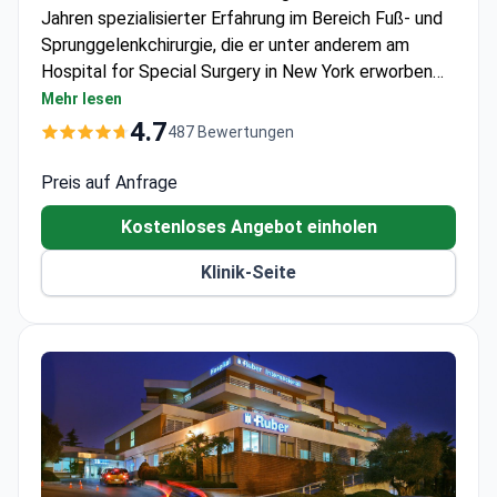
Jahren spezialisierter Erfahrung im Bereich Fuß- und
Sprunggelenkchirurgie, die er unter anderem am
Hospital for Special Surgery in New York erworben
hat. Das JCI-akkreditierte Teknon Medical Center
Mehr lesen
bietet modernste robotergestützte orthopädische
4.7
487 Bewertungen
Versorgung an. Eine orthopädische Konsultation
kostet etwa 250 €. Die Korrekturoperation einer
Preis auf Anfrage
Valgus-Deformität liegt üblicherweise zwischen
Kostenloses Angebot einholen
10.000 € und 15.000 €, einschließlich chirurgischem
Eingriff, Anästhesie und Krankenhausaufenthalt. Ein
Klinik-Seite
umfassendes Paket für eine Triple-Osteotomie kann
etwa 25.000 € bis 30.000 € kosten.