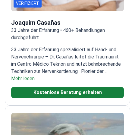
VERIFIZIERT
Joaquim Casañas
33 Jahre der Erfahrung • 460+ Behandlungen
durchgeführt
33 Jahre der Erfahrung spezialisiert auf Hand- und
Nervenchirurgie – Dr. Casañas leitet die Traumaunit
im Centro Médico Teknon und nutzt bahnbrechende
Techniken zur Nervenkartierung.
Pionier der
intraoperativen elektrophysiologischen Überwachung
Mehr lesen
für Präzisionschirurgie
Direktor für Handchirurgie am
Kostenlose Beratung erhalten
Universitätsklinikum Bellvitge
Behandelt
Spitzensportler wie den MotoGP-Champion Dani
Pedrosa
Präsident der Spanischen Gesellschaft für
Handchirurgie
Ausgebildet an der Mayo Clinic und
führenden französischen Krankenhäusern