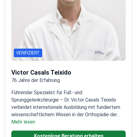
VERIFIZIERT
Victor Casals Teixido
76 Jahre der Erfahrung
Führender Spezialist für Fuß- und
Sprunggelenkchirurgie – Dr. Victor Casals Teixido
verbindet internationale Ausbildung mit fundiertem
wissenschaftlichem Wissen in der Orthopädie der
unteren Extremitäten.
Mehr lesen
Assistenzarztzeit für
Orthopädie und Unfallchirurgie am
Kostenlose Beratung erhalten
Universitätsklinikum Bellvitge
Spezialisierte