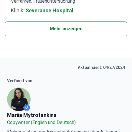
Verfahren: Frauenuntersuchung
Klinik:
Severance Hospital
Mehr anzeigen
Aktualisiert: 04/27/2024
Verfasst von
Mariia Mytrofankina
Mariia Mytrofankina
Copywriter (English und Deutsch)
Mehrsprachige medizinische Autorin mit über 5 Jahren