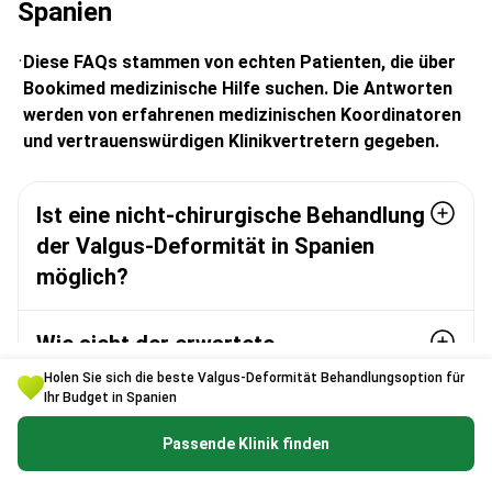
Spanien
Diese FAQs stammen von echten Patienten, die über
Bookimed medizinische Hilfe suchen. Die Antworten
werden von erfahrenen medizinischen Koordinatoren
und vertrauenswürdigen Klinikvertretern gegeben.
Ist eine nicht-chirurgische Behandlung
der Valgus-Deformität in Spanien
möglich?
Wie sieht der erwartete
Genesungszeitraum nach einer Hallux-
Holen Sie sich die beste Valgus-Deformität Behandlungsoption für
Ihr Budget in Spanien
valgus-Operation in Spanien aus?
Passende Klinik finden
Wie lange sollten Medizintouristen für