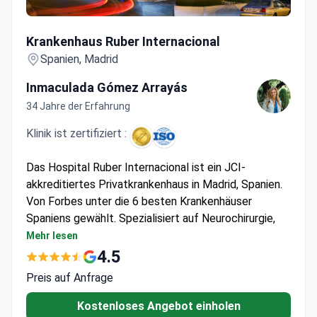
Krankenhaus Ruber Internacional
Krankenhaus Ruber Internacional
Spanien, Madrid
Inmaculada Gómez Arrayás
34 Jahre der Erfahrung
Klinik ist zertifiziert :
Das Hospital Ruber Internacional ist ein JCI-
akkreditiertes Privatkrankenhaus in Madrid, Spanien.
Von Forbes unter die 6 besten Krankenhäuser
Spaniens gewählt. Spezialisiert auf Neurochirurgie,
Orthopädie und Kardiologie.
Mehr lesen
Allein im Jahr 2022 wurden über 6.000 Operationen
4.5
und 93.000 Konsultationen durchgeführt.
Preis auf Anfrage
Ausgestattet mit Gamma Knife ICON, CyberKnife,
Da Vinci Xi und 3-Tesla-MRT.
Kostenloses Angebot einholen