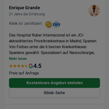
Enrique Grande
21 Jahre der Erfahrung
Klinik ist zertifiziert :
Das Hospital Ruber Internacional ist ein JCI-
akkreditiertes Privatkrankenhaus in Madrid, Spanien.
Von Forbes unter die 6 besten Krankenhäuser
Spaniens gewählt. Spezialisiert auf Neurochirurgie,
Orthopädie und Kardiologie.
Mehr lesen
Allein im Jahr 2022 wurden über 6.000 Operationen
4.5
und 93.000 Konsultationen durchgeführt.
Preis auf Anfrage
Ausgestattet mit Gamma Knife ICON, CyberKnife,
Da Vinci Xi und 3-Tesla-MRT.
Kostenloses Angebot einholen
Behandelt Erwachsene und Kinder, verfügt über
Klinik-Seite
108 Privatzimmer und 15 Luxussuiten.
ISO 9001, ISO 14001 und ISO 50001 zertifiziert
für Qualitäts- und Umweltmanagement.