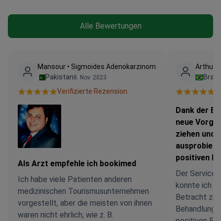
Alle Bewertungen
Mansour • Sigmoides Adenokarzinom
Arthur 
Pakistan
Brasi
8. Nov. 2023
Verifizierte Rezension.
V
Dank der Be
neue Vorgeh
ziehen und 
ausprobiere
positiven Er
Als Arzt empfehle ich bookimed
Der Service 
Ich habe viele Patienten anderen
konnte ich e
medizinischen Tourismusunternehmen
Betracht zie
vorgestellt, aber die meisten von ihnen
Behandlung a
waren nicht ehrlich, wie z. B.
positiven Erg