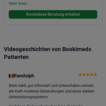
Erfahrung in der Verdauungs- und
Mehr lesen
Pankreaschirurgie
Gründer und Direktor des Dr.
Kostenlose Beratung erhalten
Ballesta Laparoscopic Center
Spezialisiert auf Da
Vinci robotergestützte Verfahren für höchste
Präzision
IFSO-akkreditiertes Exzellenzzentrum für
chirurgische Qualität
Internationaler Trainer für
fortgeschrittene laparoskopische Techniken
Videogeschichten von Bookimeds
Patienten
Randolph
Bleib stark, gut informiert und unterschätze niemals
die Kraft moderner Behandlungen und eines starken
Unterstützungssystems.