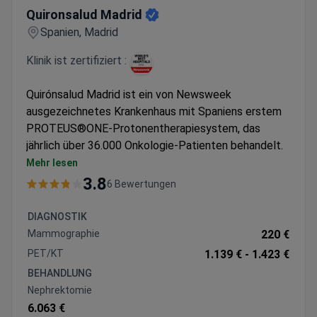
Quironsalud Madrid
Spanien, Madrid
Klinik ist zertifiziert :
Quirónsalud Madrid ist ein von Newsweek
ausgezeichnetes Krankenhaus mit Spaniens erstem
PROTEUS®ONE-Protonentherapiesystem, das
jährlich über 36.000 Onkologie-Patienten behandelt.
Führt über 900 Knochenmarktransplantationen und
Mehr lesen
1.100 Osteosarkom-Eingriffe durch
3.8
6 Bewertungen
Bietet CyberKnife-Radiochirurgie und Da Vinci-
Roboterchirurgie
DIAGNOSTIK
Multidisziplinäre Tumorkonferenzen planen die
Mammographie
220 €
Behandlung unter Einsatz von Neuronavigation und
PET/KT
1.139 € -
1.423 €
Wachchirurgie
BEHANDLUNG
JCI-akkreditierte Einrichtung mit Möglichkeiten
Nephrektomie
zur Teilnahme an klinischen Studien
6.063 €