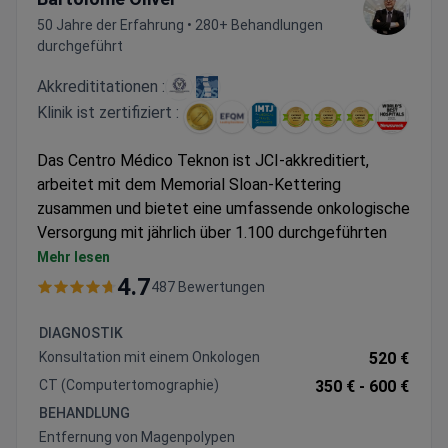
50 Jahre der Erfahrung • 280+ Behandlungen
durchgeführt
Akkredititationen :
Klinik ist zertifiziert :
Das Centro Médico Teknon ist JCI-akkreditiert,
arbeitet mit dem Memorial Sloan-Kettering
zusammen und bietet eine umfassende onkologische
Versorgung mit jährlich über 1.100 durchgeführten
Eingriffen.
Mehr lesen
Da Vinci-Robotersystem und CyberKnife für die
4.7
487 Bewertungen
präzise Tumorentfernung verfügbar
Spezialisiert auf Brust-, Prostata-, Leber- und
DIAGNOSTIK
Magen-Darm-Krebs mit personalisierten
Konsultation mit einem Onkologen
520 €
Behandlungsplänen
CT (Computertomographie)
350 € -
600 €
Fortschrittliche Diagnostik einschließlich PET-CT,
BEHANDLUNG
NGS-Gentests und multiparametrischer MRT
Entfernung von Magenpolypen