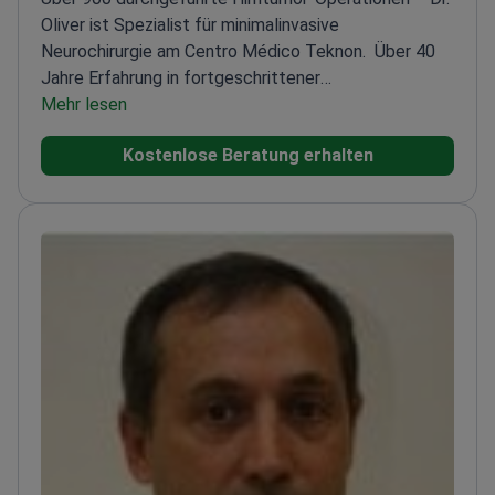
Oliver ist Spezialist für minimalinvasive
Neurochirurgie am Centro Médico Teknon.
Über 40
Jahre Erfahrung in fortgeschrittener
Hirnchirurgie
Mehr lesen
Pionier der fluoreszenzgestützten
Chirurgie bei Hirntumoren
Leiter des Brain Tumor
Kostenlose Beratung erhalten
Center am Teknon
Präsident der European Skull Base
Society