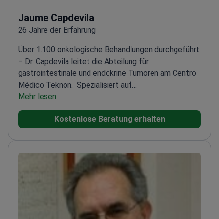
Jaume Capdevila
26 Jahre der Erfahrung
Über 1.100 onkologische Behandlungen durchgeführt
– Dr. Capdevila leitet die Abteilung für
gastrointestinale und endokrine Tumoren am Centro
Médico Teknon.
Spezialisiert auf
Bauchspeicheldrüsen-, Leber- und seltene
Mehr lesen
Verdauungskrebserkrankungen
Fellowship-Ausbildung
Kostenlose Beratung erhalten
in endokriner Onkologie am Universitätskrankenhaus
Uppsala
Mitbegründer der spanischen Task Force für
seltene Tumoren (Orphan Tumors)
Aktives Mitglied
von ESMO, ASCO und anderen führenden
onkologischen Gesellschaften