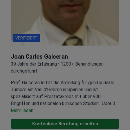
VERIFIZIERT
Joan Carles Galceran
39 Jahre der Erfahrung • 1200+ Behandlungen
durchgeführt
Prof. Galceran leitet die Abteilung für genitourinale
Tumore am Vall d'Hebron in Spanien und ist
spezialisiert auf Prostatakrebs mit über 900
Eingriffen und nationalen klinischen Studien.
Über 30
Jahre Spezialisierung auf genitourinale Karzinome und
Mehr lesen
Sarkome
Experte für Immuntherapie und molekulare
Kostenlose Beratung erhalten
Diagnostik bei Prostatakrebs
Mitbegründer der