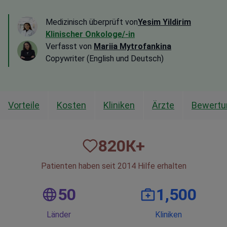
Medizinisch überprüft von
Yesim Yildirim
Klinischer Onkologe/-in
Verfasst von
Mariia Mytrofankina
Copywriter (English und Deutsch)
Vorteile
Kosten
Kliniken
Ärzte
Bewertu
820
К+
Patienten haben seit 2014 Hilfe erhalten
50
1,500
Länder
Kliniken