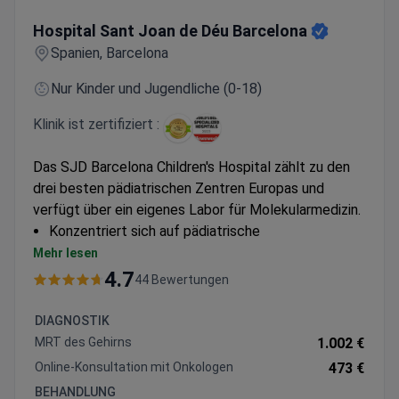
Hospital Sant Joan de Déu Barcelona
Hospital Sant Joan de Déu Barcelona
Spanien, Barcelona
Nur Kinder und Jugendliche (0-18)
Klinik ist zertifiziert :
Das SJD Barcelona Children's Hospital zählt zu den
drei besten pädiatrischen Zentren Europas und
verfügt über ein eigenes Labor für Molekularmedizin.
Konzentriert sich auf pädiatrische
Onkologiepatienten vom Säuglingsalter bis zum
Mehr lesen
18. Lebensjahr
4.7
44 Bewertungen
Entwickelt innovative Behandlungsmethoden
durch eigene Forschung
DIAGNOSTIK
MRT des Gehirns
1.002 €
Online-Konsultation mit Onkologen
473 €
BEHANDLUNG