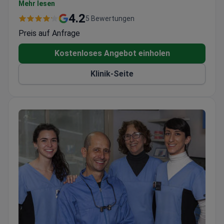
aus den Vereinigten Staaten, Kanada, Großbritannien
Mehr lesen
und anderen Ländern wählen das Juaneda Fertility
4.2
5 Bewertungen
Center Mallorca für die Gesundheitsversorgung.
Preis auf Anfrage
Kostenloses Angebot einholen
Klinik-Seite