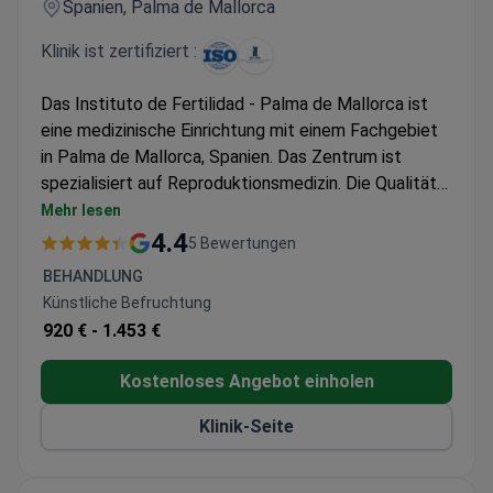
Spanien, Palma de Mallorca
Klinik ist zertifiziert :
Das Instituto de Fertilidad - Palma de Mallorca ist
eine medizinische Einrichtung mit einem Fachgebiet
in Palma de Mallorca, Spanien. Das Zentrum ist
spezialisiert auf Reproduktionsmedizin. Die Qualität
der medizinischen Dienstleistungen und
Mehr lesen
Behandlungen wird von der Internationalen
4.4
5 Bewertungen
Organisation für Normung, Sociedad Espanola de
BEHANDLUNG
Cirugia Plastica Reparadora y Estetica, bestätigt.
Künstliche Befruchtung
Patienten aus den Vereinigten Staaten, Kanada, dem
920 € -
1.453 €
Vereinigten Königreich und anderen Ländern wählen
das Instituto de Fertilidad – Palma de Mallorca für
Kostenloses Angebot einholen
die Gesundheitsversorgung.
Klinik-Seite