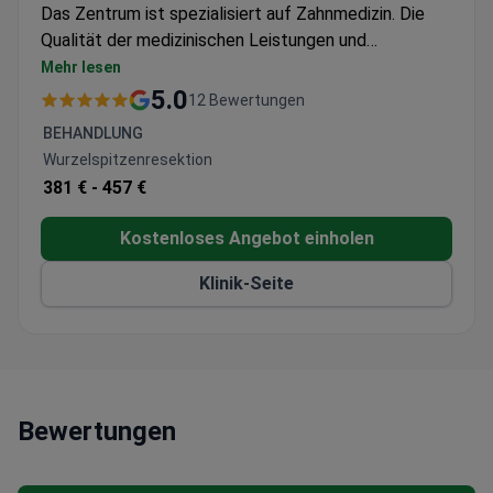
Das Zentrum ist spezialisiert auf Zahnmedizin. Die
Qualität der medizinischen Leistungen und
Behandlungen wird von der Sociedad Española de
Mehr lesen
Periodoncia y Osteointegración bestätigt. Patienten
5.0
12 Bewertungen
aus den Vereinigten Staaten, Kanada, Großbritannien
BEHANDLUNG
und anderen Ländern wählen Global Dent Balear für
Wurzelspitzenresektion
die Gesundheitsversorgung.
381 € -
457 €
Kostenloses Angebot einholen
Klinik-Seite
Bewertungen