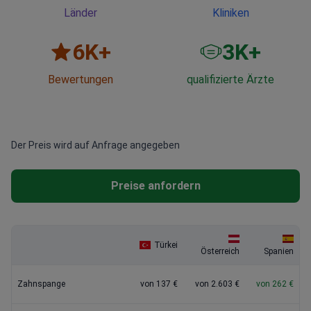
Länder
Kliniken
6
K+
3
K+
Bewertungen
qualifizierte Ärzte
Der Preis wird auf Anfrage angegeben
Preise anfordern
Türkei
Österreich
Spanien
Zahnspange
von 137 €
von 2.603 €
von 262 €