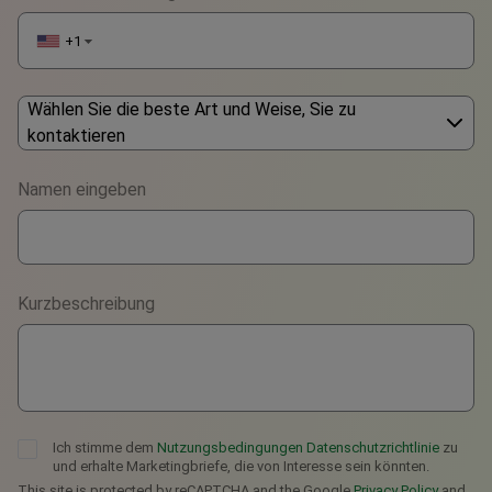
+1
▼
Wählen Sie die beste Art und Weise, Sie zu
kontaktieren
Phone
Namen eingeben
WhatsApp
Viber
Kurzbeschreibung
Telegram
Ich stimme dem
Nutzungsbedingungen
Datenschutzrichtlinie
zu
und erhalte Marketingbriefe, die von Interesse sein könnten.
This site is protected by reCAPTCHA and the Google
Privacy Policy
and