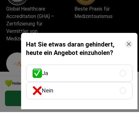
Global Healthcare
Beste Praxis für
Accreditation (GHA) –
Medizintourismus
Zertifizierung für
Vermittler von
Medizintourismus
Hat Sie etwas daran gehindert,
heute ein Angebot einzuholen?
Ja
Bestes medizinisches
Ausgezeichnete
Holen Sie sich die beste Option für Ihr Budget in Spanien
Startup in Europa
Patientenerfahrung und
Nein
Servicequalität
Kostenloses persönliches Angebot erhalten
Hohe Sicherheits- und