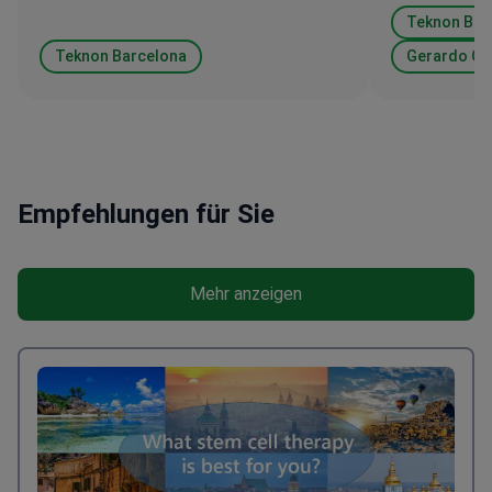
Teknon Bar
Teknon Barcelona
Gerardo Co
Empfehlungen für Sie
Mehr anzeigen