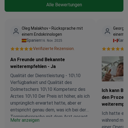
Alle Bewertungen
Oleg Malakhov • Rücksprache mit
Georgia
einem Endokrinologen
einem N
Spanien
Kana
16. Nov. 2025
Verifizierte Rezension.
V
An Freunde und Bekannte
weiterempfehlen - Ja
Qualität der Dienstleistung - 10\10
Verfügbarkeit und Qualität des
Dolmetschers 10\10 Kompetenz des
Ich kann Bo
Arztes 10\10 Der Preis ist höher, als ich
den Prozess
ursprünglich erwartet hatte, aber er
weiterempf
entspricht genau dem, was ich bei der
Ich hatte ein
Terminabsprache mit dem Arzt gesagt
Mehr anzeigen
während mei
habe (d. h. man hat mir den Preis ehrlich
einer Operati