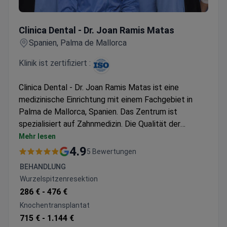
Clinica Dental - Dr. Joan Ramis Matas
Clinica Dental - Dr. Joan Ramis Matas
Spanien, Palma de Mallorca
Klinik ist zertifiziert :
Clinica Dental - Dr. Joan Ramis Matas ist eine
medizinische Einrichtung mit einem Fachgebiet in
Palma de Mallorca, Spanien. Das Zentrum ist
spezialisiert auf Zahnmedizin. Die Qualität der
medizinischen Dienstleistungen und Behandlungen
Mehr lesen
wird von der International Organization for
4.9
5 Bewertungen
Standardization bestätigt. Patienten aus den
BEHANDLUNG
Vereinigten Staaten, Kanada, Großbritannien und
Wurzelspitzenresektion
anderen Ländern wählen Clinica Dental - Dr. Joan
286 € -
476 €
Ramis Matas für die Gesundheitsversorgung.
Knochentransplantat
715 € -
1.144 €