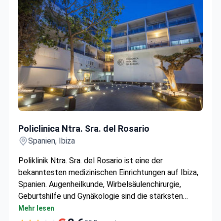
Policlinica Ntra. Sra. del Rosario
Policlinica Ntra. Sra. del Rosario
Spanien, Ibiza
Poliklinik Ntra. Sra. del Rosario ist eine der
bekanntesten medizinischen Einrichtungen auf Ibiza,
Spanien. Augenheilkunde, Wirbelsäulenchirurgie,
Geburtshilfe und Gynäkologie sind die stärksten
Fachgebiete. Patienten aus den Vereinigten Staaten,
Mehr lesen
Kanada, Großbritannien und anderen Ländern wählen