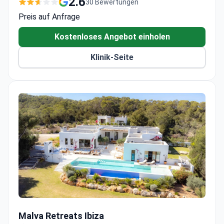
2.6
30 Bewertungen
Policlinica Ntra. Sra. del Rosario für das
Preis auf Anfrage
Gesundheitswesen.
Kostenloses Angebot einholen
Klinik-Seite
Malva Retreats Ibiza
Malva Retreats Ibiza