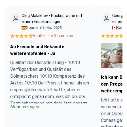
Oleg Malakhov • Rücksprache mit
Georgia
einem Endokrinologen
einem N
Spanien
Kana
16. Nov. 2025
Verifizierte Rezension.
V
An Freunde und Bekannte
weiterempfehlen - Ja
Qualität der Dienstleistung - 10\10
Verfügbarkeit und Qualität des
Dolmetschers 10\10 Kompetenz des
Ich kann Bo
Arztes 10\10 Der Preis ist höher, als ich
den Prozess
ursprünglich erwartet hatte, aber er
weiterempf
entspricht genau dem, was ich bei der
Ich hatte ein
Terminabsprache mit dem Arzt gesagt
Mehr anzeigen
während mei
habe (d. h. man hat mir den Preis ehrlich
einer Operati
gesagt und ich habe genau so viel
Conesa geführ
bezahlt wie vereinbart).