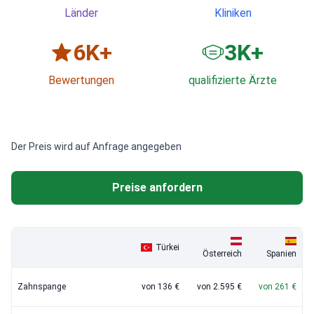
Länder
Kliniken
6
K+
3
K+
Bewertungen
qualifizierte Ärzte
Der Preis wird auf Anfrage angegeben
Preise anfordern
Türkei
Österreich
Spanien
Zahnspange
von 136 €
von 2.595 €
von 261 €