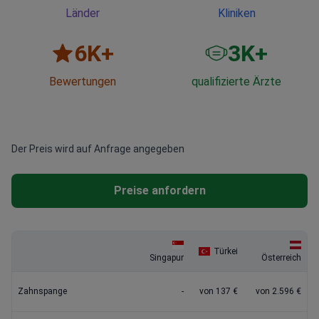
Länder
Kliniken
6
K+
3
K+
Bewertungen
qualifizierte Ärzte
Der Preis wird auf Anfrage angegeben
Preise anfordern
Türkei
Singapur
Österreich
Zahnspange
-
von 137 €
von 2.596 €