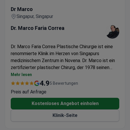
Dr Marco
Dr Marco
Singapur, Singapur
Dr. Marco Faria Correa
Dr. Marco Faria Correa Plastische Chirurgie ist eine
renommierte Klinik im Herzen von Singapurs
medizinischem Zentrum in Novena. Dr. Marco ist ein
zertifizierter plastischer Chirurg, der 1978 seinen
Abschluss an der medizinischen Fakultät der
Mehr lesen
Bundesuniversität von Rio Grande do Sul in Brasilien
4.9
5 Bewertungen
machte. Mit über 30 Jahren Erfahrung bietet er eine
Preis auf Anfrage
Reihe von Verfahren der plastischen Chirurgie an,
darunter Gesichtsverjüngung, Körperbehandlungen,
Kostenloses Angebot einholen
Bruststraffung und -verkleinerung sowie
Klinik-Seite
Mumienumarbeitungen. Während der Konsultation
wird Dr. Marco die Operation, die möglichen Risiken