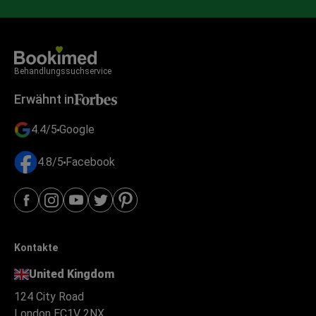
Behandlungssuchservice
Erwähnt in
4.4/5
Google
4.8/5
Facebook
Kontakte
United Kingdom
124 City Road
London EC1V 2NX