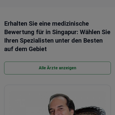
und Komplikationen besprechen und Prä- und Post-
OP-Fotos* seiner Fälle zeigen (nur mit Zustimmung
des Patienten). Die Klinik heißt internationale
Patienten willkommen und bietet innovative
Erhalten Sie eine medizinische
Techniken wie endoskopische Chirurgie für weniger
Bewertung für in Singapur: Wählen Sie
Ausfallzeiten und weniger Narben.
Ihren Spezialisten unter den Besten
auf dem Gebiet
Alle Ärzte anzeigen