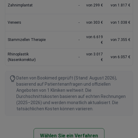
Zahnimplantat
-
von 299 €
von 1.817 €
Veneers
-
von 303 €
von 1.038 €
von 6.619
Stammzellen Therapie
-
von 7.355 €
€
Rhinoplastik
von 3.017
-
von 6.057 €
(Nasenkorrektur)
€
Daten von Bookimed geprüft (Stand: August 2026),
basierend auf Patientenanfragen und offiziellen
Angeboten von 1 Kliniken weltweit. Die
Durchschnittskosten basieren auf echten Rechnungen
(2025–2026) und werden monatlich aktualisiert. Die
tatsächlichen Kosten können variieren.
Wählen Sie ein Verfahren