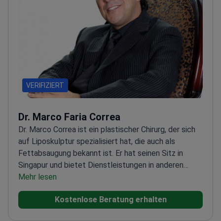
VERIFIZIERT
Dr. Marco Faria Correa
Dr. Marco Correa ist ein plastischer Chirurg, der sich
auf Liposkulptur spezialisiert hat, die auch als
Fettabsaugung bekannt ist. Er hat seinen Sitz in
Singapur und bietet Dienstleistungen in anderen
Bereichen wie Brustvergrößerung, Körperstraffung
Mehr lesen
nach Gewichtsverlust, endoskopische Chirurgie usw.
Kostenlose Beratung erhalten
an. Dr. Marco Correa zielt darauf ab, den Körper zu
konturieren, indem er Bereiche mit hartnäckigem Fett