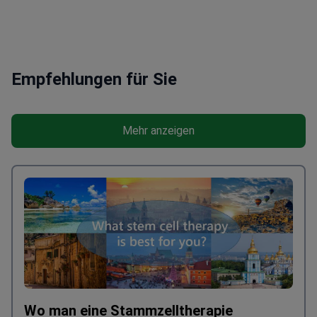
beseitigt. Er verwendet eine Kanüle (kleines
Metallröhrchen), um Fettablagerungen aus dem
Körper zu entfernen, und zwar durch winzige
Einschnitte, die in den für die Liposkulptur
vorgesehenen Körperteilen vorgenommen werden.
Empfehlungen für Sie
Die Patienten müssen bis zu 3 Wochen nach der
Fettabsaugung eine Stützkleidung tragen. In den
ersten 2-3 Tagen können sie damit rechnen, dass
Mehr anzeigen
Flüssigkeit abfließt. Die vollständige Genesung
dauert ungefähr 3 Wochen, aber es kann bis zu 3
Monate dauern, bis die endgültigen Ergebnisse
sichtbar sind.
Wo man eine Stammzelltherapie