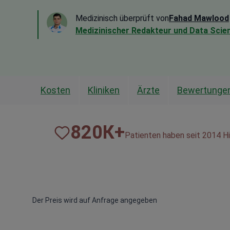
Medizinisch überprüft von
Fahad Mawlood
Medizinischer Redakteur und Data Scien
Kosten
Kliniken
Ärzte
Bewertunge
820
К+
Patienten haben seit 2014 Hi
Der Preis wird auf Anfrage angegeben