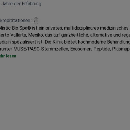
s Biologen, Biophysikern, Biochemikern und Ernährungswissensch
 Jahre der Erfahrung
hrzehntelanger Erfahrung, die national und international anerkann
er eine hohe Qualifikation zur Entwicklung medizinischer Protoko
kredititationen :
rwendung mesenchymaler Stammzellen und anderer Behandlun
listic Bio Spa® ist ein privates, multidisziplinäres medizinisches
hwerpunkt auf regenerativer Medizin verfügen.
erto Vallarta, Mexiko, das auf ganzheitliche, alternative und reg
dizin spezialisiert ist. Die Klinik bietet hochmoderne Behandlun
runter MUSE/PASC-Stammzellen, Exosomen, Peptide, Plasmap
ternative Krebsbehandlung, Behandlungen der Lyme-Borreliose 
hr lesen
erapien wie Rotlicht, PEMF, Kryonik und hyperbares Ozon. Holist
a® behandelt sowohl Erwachsene als auch Kinder und behandelt 
500 Patienten, hauptsächlich aus Europa, dem Commonwealth,
teinamerika, den USA, Kanada und Australien.