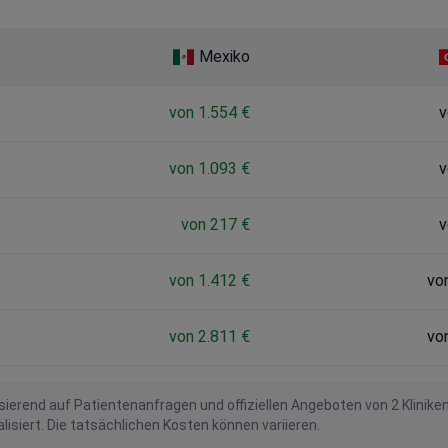
Mexiko
von 1.554 €
v
von 1.093 €
v
von 217 €
v
von 1.412 €
vo
von 2.811 €
vo
ierend auf Patientenanfragen und offiziellen Angeboten von 2 Klinike
iert. Die tatsächlichen Kosten können variieren.