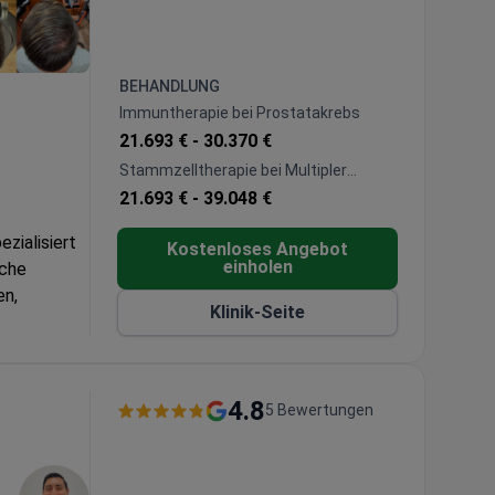
BEHANDLUNG
Immuntherapie bei Prostatakrebs
21.693 € -
30.370 €
Stammzelltherapie bei Multipler
Sklerose (MS)
21.693 € -
39.048 €
zialisiert
Kostenloses Angebot
einholen
sche
en,
Klinik-Seite
e
lth,
4.8
5 Bewertungen
k am
 bestehend