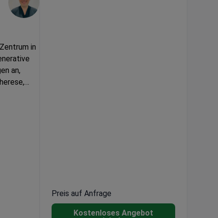
aftlern mit
t sind und
lle unter
gen mit
 Zentrum in
enerative
gen an,
herese,
und
ic Bio
jährlich
Preis auf Anfrage
Kostenloses Angebot