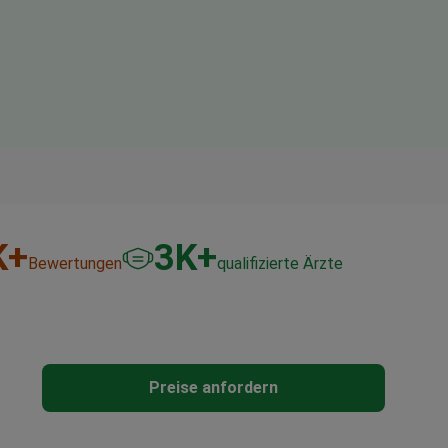
K+
3
K+
Bewertungen
qualifizierte Ärzte
Preise anfordern