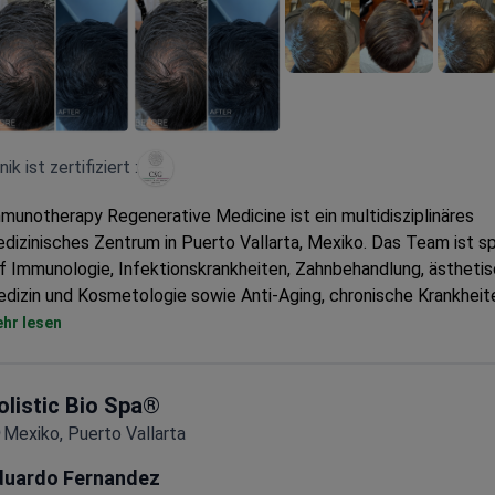
inik ist zertifiziert :
munotherapy Regenerative Medicine ist ein multidisziplinäres
dizinisches Zentrum in Puerto Vallarta, Mexiko. Das Team ist spe
f Immunologie, Infektionskrankheiten, Zahnbehandlung, ästheti
dizin und Kosmetologie sowie Anti-Aging, chronische Krankheit
urologie, Sportmedizin und Stammzellentherapie.
hr lesen
it über 20 Jahren ist Immunotherapy Regenerative Medicine ein
rtrauenswürdige Klinik für regenerative Medizin, insbesondere
ammzellentherapie. Patienten aus Europa und dem Commonwea
olistic Bio Spa®
teinamerika, den USA, Kanada und Australien besuchen die Klini
Mexiko, Puerto Vallarta
ufigsten.
duardo Fernandez
s medizinische Zentrum verfügt über ein Team von Fachleuten,