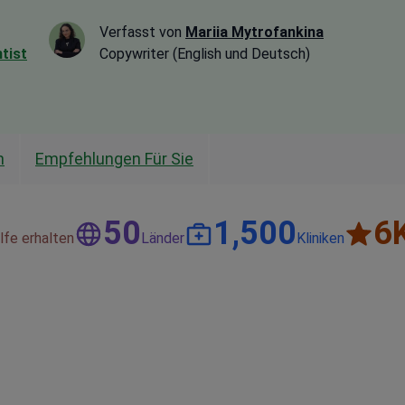
Verfasst von
Mariia Mytrofankina
tist
Copywriter (English und Deutsch)
n
Empfehlungen Für Sie
50
1,500
6
lfe erhalten
Länder
Kliniken