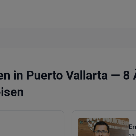
en in Puerto Vallarta — 8 
isen
Er
23 