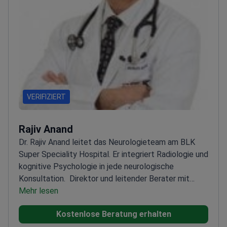
VERIFIZIERT
Rajiv Anand
Dr. Rajiv Anand leitet das Neurologieteam am BLK
Super Speciality Hospital. Er integriert Radiologie und
kognitive Psychologie in jede neurologische
Konsultation.
Direktor und leitender Berater mit
Spezialisierung auf komplexe
Mehr lesen
Bewegungsstörungen
Führt tiefe Hirnstimulation zur
Kostenlose Beratung erhalten
Behandlung von Parkinson-Symptomen