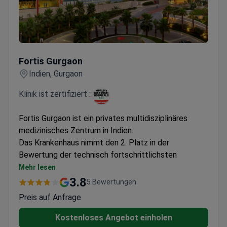
Fortis Gurgaon
Fortis Gurgaon
Indien, Gurgaon
Klinik ist zertifiziert :
Fortis Gurgaon ist ein privates multidisziplinäres
medizinisches Zentrum in Indien.
Das Krankenhaus nimmt den 2. Platz in der
Bewertung der technisch fortschrittlichsten
Krankenhäuser der Welt ein, laut der globalen Studie
Mehr lesen
Top Master's in Healthcare.
3.8
5 Bewertungen
Die Ärzte des Krankenhauses sind auf
Preis auf Anfrage
Organtransplantation, Onkologie, Neurochirurgie,
Kardiologie und Roboterchirurgie spezialisiert.
Kostenloses Angebot einholen