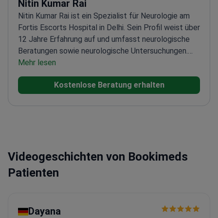
Nitin Kumar Rai
Nitin Kumar Rai ist ein Spezialist für Neurologie am
Fortis Escorts Hospital in Delhi. Sein Profil weist über
12 Jahre Erfahrung auf und umfasst neurologische
Beratungen sowie neurologische Untersuchungen.
Wenn Sie eine neurologische Beratung innerhalb des
Mehr lesen
Kliniknetzwerks benötigen, entspricht dieses Profil
Kostenlose Beratung erhalten
dem Leistungsumfang.
Videogeschichten von Bookimeds
Patienten
Dayana