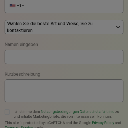
+1
▼
Wählen Sie die beste Art und Weise, Sie zu
kontaktieren
Phone
Namen eingeben
WhatsApp
Viber
Kurzbeschreibung
Telegram
Ich stimme dem
Nutzungsbedingungen
Datenschutzrichtlinie
zu
und erhalte Marketingbriefe, die von Interesse sein könnten.
This site is protected by reCAPTCHA and the Google
Privacy Policy
and
Terms of Service
apply.