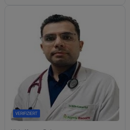
durch
Behandelt akute Schlaganfälle und chronische
neuromuskuläre Erkrankungen
Mitglied der
Neurological Society of India
Autor
wissenschaftlicher Publikationen zu Ergebnissen bei
degenerativen Hirnerkrankungen
VERIFIZIERT