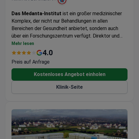
Das Medanta-Institut
ist ein großer medizinischer
Komplex, der nicht nur Behandlungen in allen
Bereichen der Gesundheit anbietet, sondern auch
über ein Forschungszentrum verfügt. Direktor und
Gründer des Instituts ist der weltberühmte
Mehr lesen
Herzchirurg Dr. Naresh Trehan.
4.0
Preis auf Anfrage
Kostenloses Angebot einholen
Klinik-Seite