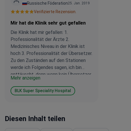
Russische Föderation
25. Jan. 2019
Verifizierte Rezension.
Mir hat die Klinik sehr gut gefallen
Die Klinik hat mir gefallen: 1.
Professionalität der Ärzte 2.
Medizinisches Niveau in der Klinik ist
hoch 3. Professionalität der Übersetzer.
Zu den Zuständen auf den Stationen
werde ich Folgendes sagen, ich bin
enttäuscht, denn wenn kein Übersetzer
Mehr anzeigen
in der Nähe ist, ändert sich das
Interesse an Ihnen sofort dramatisch ....
BLK Super Speciality Hospital
Ich war gezwungen, meinen Mann in
meiner Nähe zu behalten, weil nach der
Operation , er ist der einzige, auf den ich
mich verlassen konnte.
Diesen Inhalt teilen