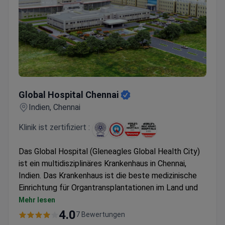
Global Hospital Chennai
Global Hospital Chennai
Indien, Chennai
Klinik ist zertifiziert :
Das Global Hospital (Gleneagles Global Health City)
ist ein multidisziplinäres Krankenhaus in Chennai,
Indien. Das Krankenhaus ist die beste medizinische
Einrichtung für Organtransplantationen im Land und
weltweit führend bei der Anzahl erfolgreicher
Mehr lesen
Lebertransplantationen (über 1.000). Ärzte sind die
4.0
7 Bewertungen
ersten in Indien, die minimal-invasive Lungen- und