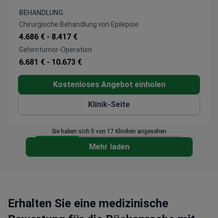
kombinierte Herz-Nieren-Transplantationen
BEHANDLUNG
durchführen.
Chirurgische Behandlung von Epilepsie
Gleneagles Global Health City ist spezialisiert auf
4.686 € -
8.417 €
Organ- und Knochenmarktransplantation, Kardiologie,
Gehirntumor-Operation
Pulmologie (Behandlung der Lunge) und Onkologie.
6.681 € -
10.673 €
Das Global Hospital Chennai ist Teil der Gleneagles
Global Hospitals Medical Group, die jährlich 2
Kostenloses Angebot einholen
Millionen Patienten aufnimmt.
Klinik-Seite
Sie haben sich 5 von 17 Kliniken angesehen
Mehr laden
Erhalten Sie eine medizinische