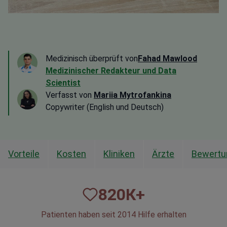
Medizinisch überprüft von
Fahad Mawlood
Medizinischer Redakteur und Data
Scientist
Verfasst von
Mariia Mytrofankina
Copywriter (English und Deutsch)
Vorteile
Kosten
Kliniken
Ärzte
Bewertu
820
К+
Patienten haben seit 2014 Hilfe erhalten