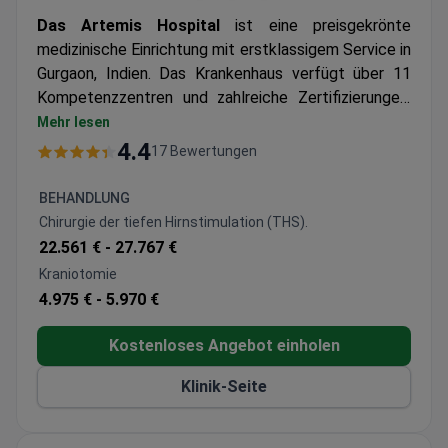
Das Artemis Hospital
ist eine preisgekrönte
medizinische Einrichtung mit erstklassigem Service in
Gurgaon, Indien. Das Krankenhaus verfügt über 11
Kompetenzzentren und zahlreiche Zertifizierungen,
darunter die Akkreditierung durch das National Board
Mehr lesen
for Hospitals & Healthcare und die Joint Commission
4.4
17 Bewertungen
International, die die Einhaltung der besten
Behandlungspraktiken und Richtlinien gewährleisten.
BEHANDLUNG
Ein Team von über 350 Ärzten aus 40 Fachrichtungen
Chirurgie der tiefen Hirnstimulation (THS).
behandelt Patienten aus der ganzen Welt.
22.561 € -
27.767 €
Kraniotomie
4.975 € -
5.970 €
Kostenloses Angebot einholen
Klinik-Seite